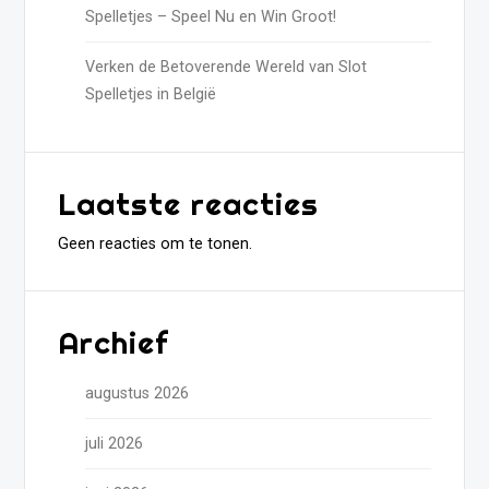
Spelletjes – Speel Nu en Win Groot!
Verken de Betoverende Wereld van Slot
Spelletjes in België
Laatste reacties
Geen reacties om te tonen.
Archief
augustus 2026
juli 2026