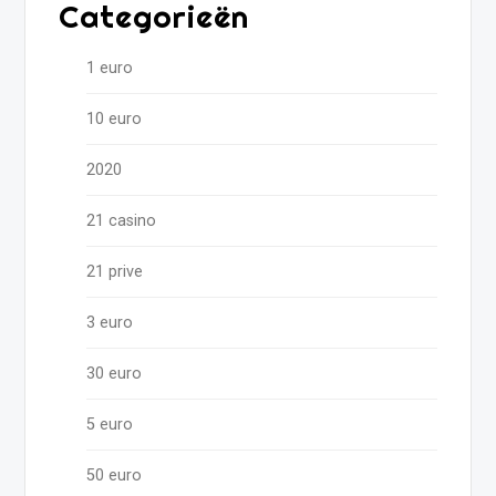
Categorieën
1 euro
10 euro
2020
21 casino
21 prive
3 euro
30 euro
5 euro
50 euro