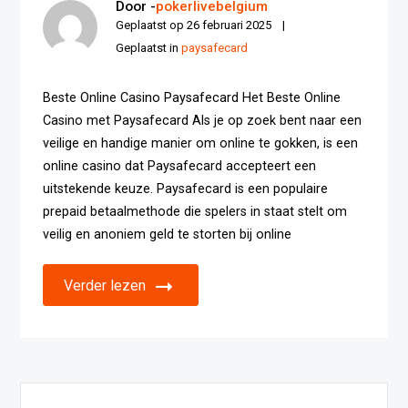
Door -
pokerlivebelgium
Geplaatst op
26 februari 2025
Geplaatst in
paysafecard
Beste Online Casino Paysafecard Het Beste Online
Casino met Paysafecard Als je op zoek bent naar een
veilige en handige manier om online te gokken, is een
online casino dat Paysafecard accepteert een
uitstekende keuze. Paysafecard is een populaire
prepaid betaalmethode die spelers in staat stelt om
veilig en anoniem geld te storten bij online
Verder lezen