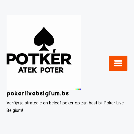
Ga
naar
de
inhoud
pokerlivebelgium.be
Verfijn je strategie en beleef poker op zijn best bij Poker Live
Belgium!