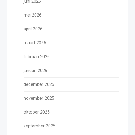
juni 2026
mei 2026
april 2026
maart 2026
februari 2026
januari 2026
december 2025
november 2025
oktober 2025
september 2025