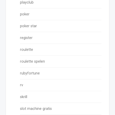
playclub
poker
poker star
register
roulette
roulette spelen
rubyfortune
rv
skrill
slot machine gratis