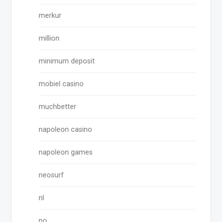
merkur
million
minimum deposit
mobiel casino
muchbetter
napoleon casino
napoleon games
neosurf
nl
no