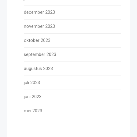
december 2023
november 2023
oktober 2023
september 2023
augustus 2023
juli 2023
juni 2023
mei 2023