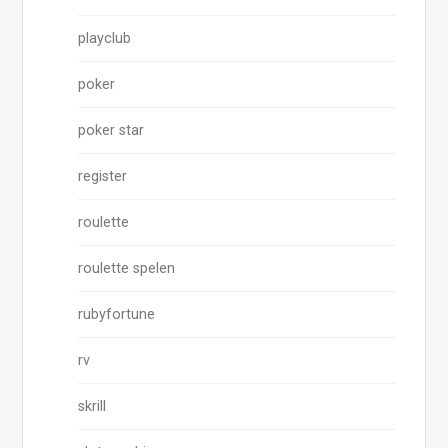
playclub
poker
poker star
register
roulette
roulette spelen
rubyfortune
rv
skrill