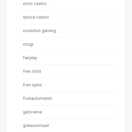
enzo casino
epoca casino
evolution gaming
ezugi
fairplay
free slots
free spins
fruitautomaten
gatorama
gokautomaat