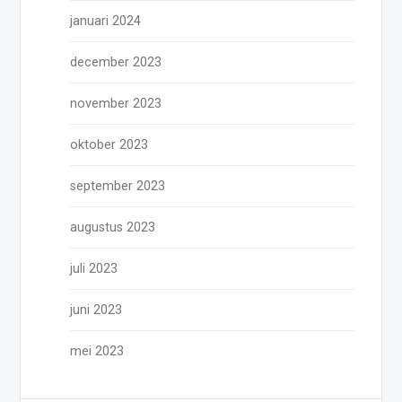
januari 2024
december 2023
november 2023
oktober 2023
september 2023
augustus 2023
juli 2023
juni 2023
mei 2023