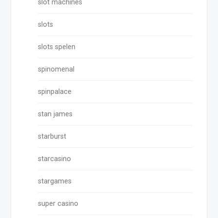
slot machines
slots
slots spelen
spinomenal
spinpalace
stan james
starburst
starcasino
stargames
super casino