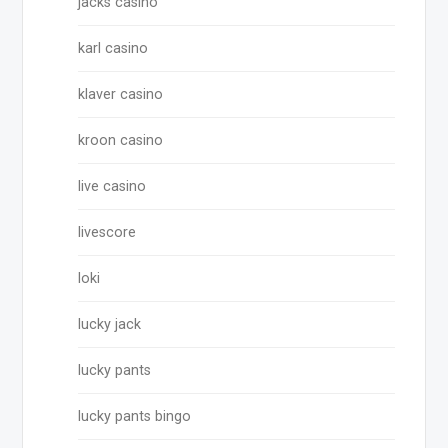
jacks casino
karl casino
klaver casino
kroon casino
live casino
livescore
loki
lucky jack
lucky pants
lucky pants bingo