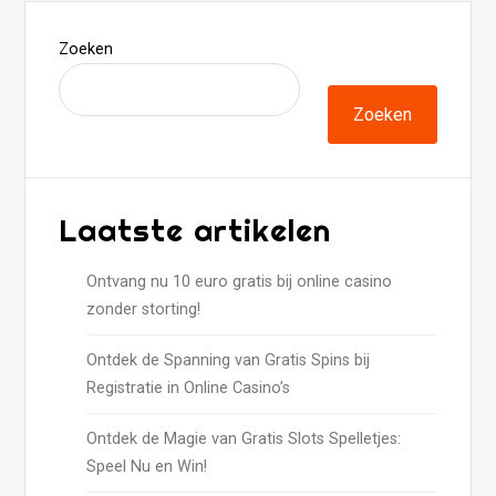
Zoeken
Zoeken
Laatste artikelen
Ontvang nu 10 euro gratis bij online casino
zonder storting!
Ontdek de Spanning van Gratis Spins bij
Registratie in Online Casino’s
Ontdek de Magie van Gratis Slots Spelletjes:
Speel Nu en Win!