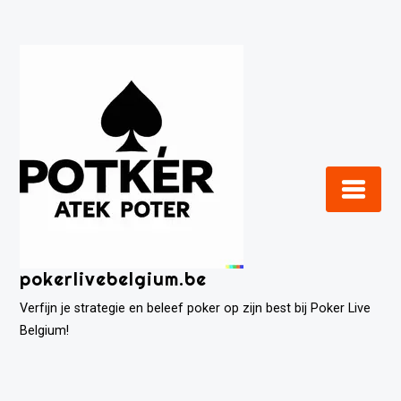
Ga
naar
de
inhoud
pokerlivebelgium.be
Verfijn je strategie en beleef poker op zijn best bij Poker Live
Belgium!