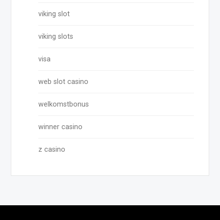
viking slot
viking slots
visa
web slot casino
welkomstbonus
winner casino
z casino