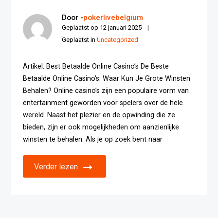
Door -
pokerlivebelgium
Geplaatst op
12 januari 2025
Geplaatst in
Uncategorized
Artikel: Best Betaalde Online Casino’s De Beste
Betaalde Online Casino’s: Waar Kun Je Grote Winsten
Behalen? Online casino’s zijn een populaire vorm van
entertainment geworden voor spelers over de hele
wereld. Naast het plezier en de opwinding die ze
bieden, zijn er ook mogelijkheden om aanzienlijke
winsten te behalen. Als je op zoek bent naar
Verder lezen