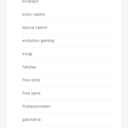
ecopayz
enzo casino
epoca casino
evolution gaming
ezugi
fairplay
free slots
free spins
fruitautomaten
gatorama