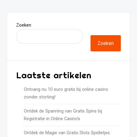
Zoeken
Zoeken
Laatste artikelen
Ontvang nu 10 euro gratis bij online casino
zonder storting!
Ontdek de Spanning van Gratis Spins bij
Registratie in Online Casino’s
Ontdek de Magie van Gratis Slots Spelletjes: