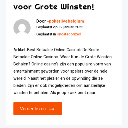
voor Grote Winsten!
Door -
pokerlivebelgium
Geplaatst op
12 januari 2025
Geplaatst in
Uncategorized
Artikel: Best Betaalde Online Casino’s De Beste
Betaalde Online Casino’s: Waar Kun Je Grote Winsten
Behalen? Online casino’s zijn een populaire vorm van
entertainment geworden voor spelers over de hele
wereld. Naast het plezier en de opwinding die ze
bieden, zijn er ook mogelijkheden om aanzienlijke
winsten te behalen. Als je op zoek bent naar
Verder lezen