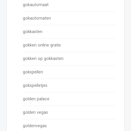
gokautomaat
gokautomaten
gokkasten
gokken online gratis
gokken op gokkasten
gokspellen
gokspelletjes
golden palace
golden vegas
goldenvegas