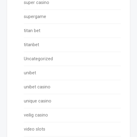
super casino
supergame
titan bet
titanbet
Uncategorized
unibet
unibet casino
unique casino
veilig casino
video slots