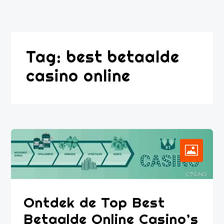
Tag:
best betaalde
casino online
Ontdek de Top Best
Betaalde Online Casino’s