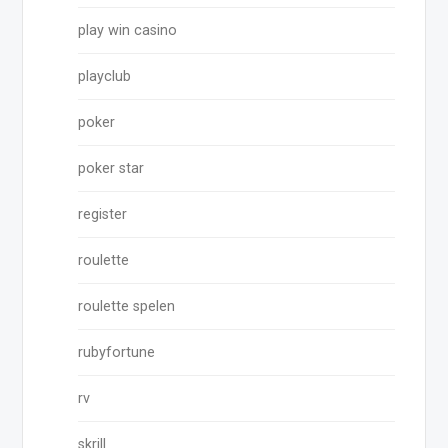
play win casino
playclub
poker
poker star
register
roulette
roulette spelen
rubyfortune
rv
skrill