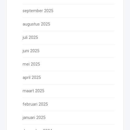
september 2025
augustus 2025
juli 2025
juni 2025
mei 2025
april 2025
maart 2025
februari 2025
januari 2025