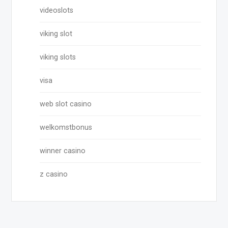
videoslots
viking slot
viking slots
visa
web slot casino
welkomstbonus
winner casino
z casino