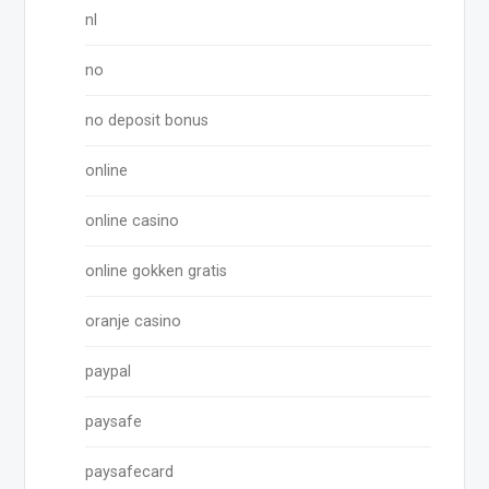
nl
no
no deposit bonus
online
online casino
online gokken gratis
oranje casino
paypal
paysafe
paysafecard