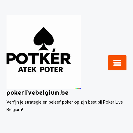
Ga
naar
de
inhoud
pokerlivebelgium.be
Verfijn je strategie en beleef poker op zijn best bij Poker Live
Belgium!