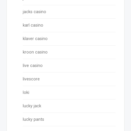
jacks casino
karl casino
klaver casino
kroon casino
live casino
livescore
loki
lucky jack
lucky pants