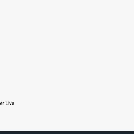
ker Live