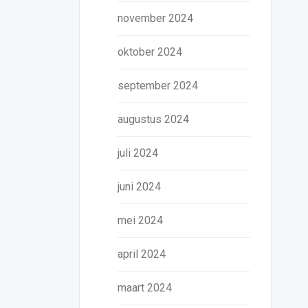
november 2024
oktober 2024
september 2024
augustus 2024
juli 2024
juni 2024
mei 2024
april 2024
maart 2024