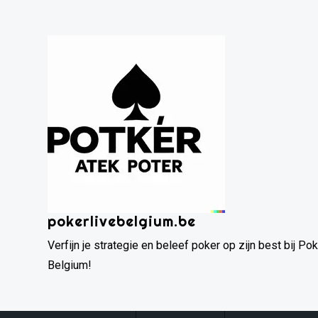
Ga
naar
de
inhoud
pokerlivebelgium.be
Verfijn je strategie en beleef poker op zijn best bij Po
Belgium!