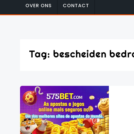
OVER ONS
CONTACT
Tag:
bescheiden bedr