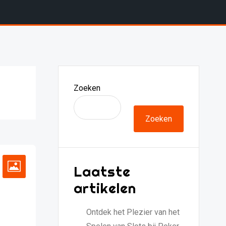
Zoeken
Zoeken
Laatste
artikelen
Ontdek het Plezier van het