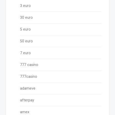
3 euro
30 euro
5 euro
50 euro
7 euro
777 casino
777casino
adameve
afterpay
amex