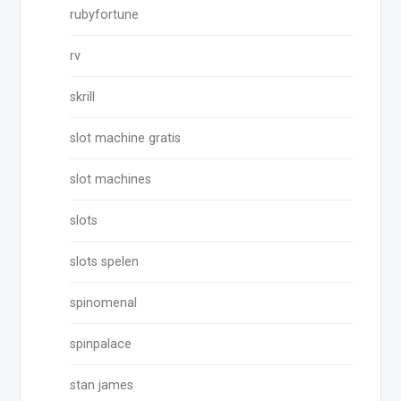
rubyfortune
rv
skrill
slot machine gratis
slot machines
slots
slots spelen
spinomenal
spinpalace
stan james