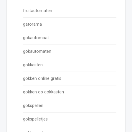
fruitautomaten
gatorama
gokautomaat
gokautomaten
gokkasten
gokken online gratis
gokken op gokkasten
gokspellen
gokspelletjes