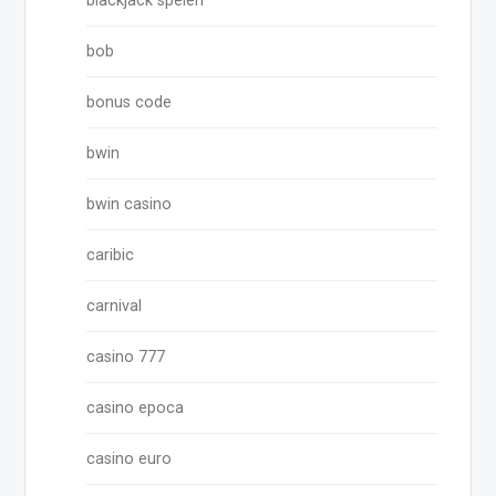
blackjack spelen
bob
bonus code
bwin
bwin casino
caribic
carnival
casino 777
casino epoca
casino euro