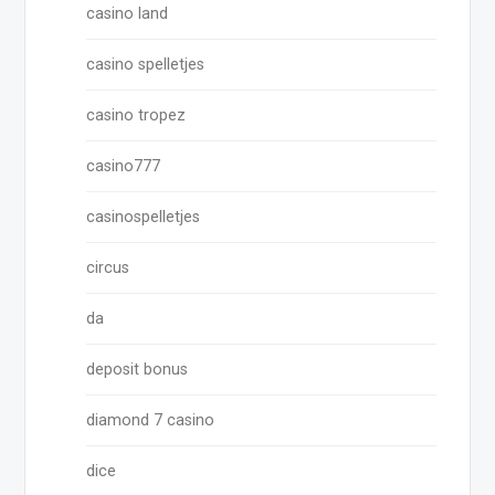
casino land
casino spelletjes
casino tropez
casino777
casinospelletjes
circus
da
deposit bonus
diamond 7 casino
dice