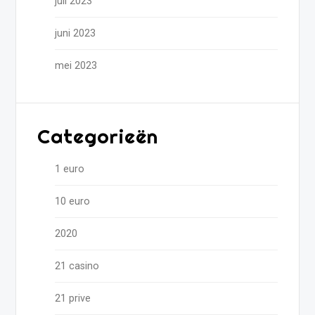
juli 2023
juni 2023
mei 2023
Categorieën
1 euro
10 euro
2020
21 casino
21 prive