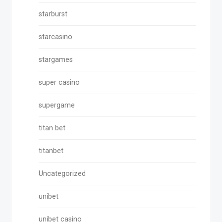
starburst
starcasino
stargames
super casino
supergame
titan bet
titanbet
Uncategorized
unibet
unibet casino