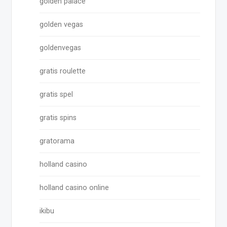
golden palace
golden vegas
goldenvegas
gratis roulette
gratis spel
gratis spins
gratorama
holland casino
holland casino online
ikibu