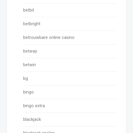
betbit
betbright
betrouwbare online casino
betway
betwin
bg
bingo
bingo extra
blackjack