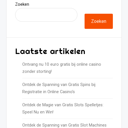
Zoeken
Zoeken
Laatste artikelen
Ontvang nu 10 euro gratis bij online casino
zonder storting!
Ontdek de Spanning van Gratis Spins bij
Registratie in Online Casino’s
Ontdek de Magie van Gratis Slots Spelletjes:
Speel Nu en Win!
Ontdek de Spanning van Gratis Slot Machines