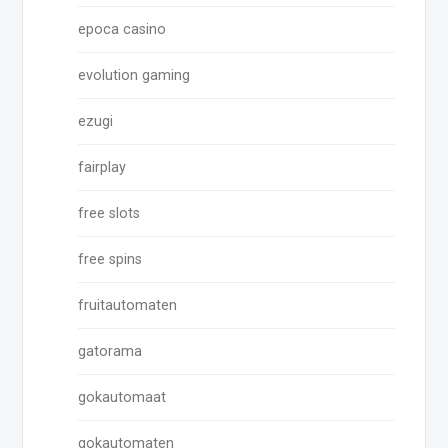
epoca casino
evolution gaming
ezugi
fairplay
free slots
free spins
fruitautomaten
gatorama
gokautomaat
gokautomaten