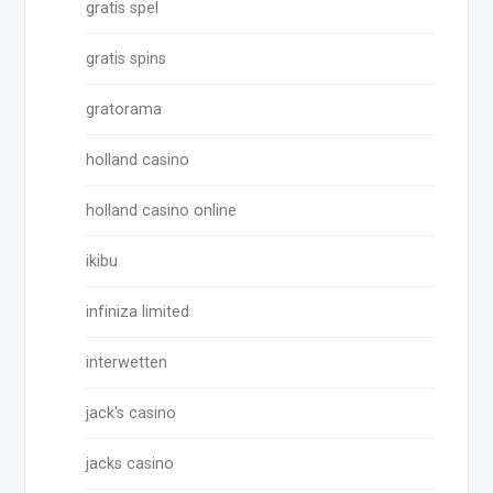
gratis spel
gratis spins
gratorama
holland casino
holland casino online
ikibu
infiniza limited
interwetten
jack's casino
jacks casino