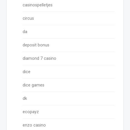
casinospelletjes
circus
da
deposit bonus
diamond 7 casino
dice
dice games
dk
ecopayz
enzo casino