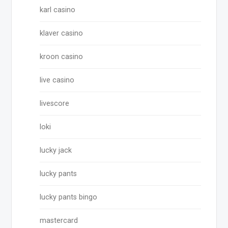
karl casino
klaver casino
kroon casino
live casino
livescore
loki
lucky jack
lucky pants
lucky pants bingo
mastercard