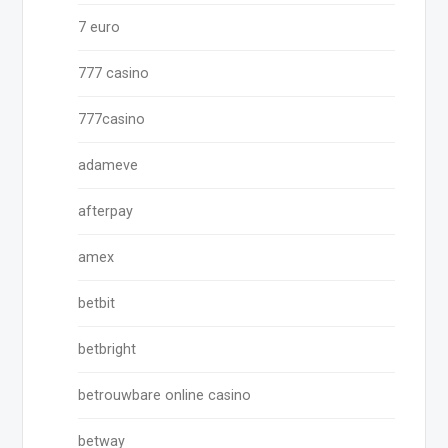
7 euro
777 casino
777casino
adameve
afterpay
amex
betbit
betbright
betrouwbare online casino
betway