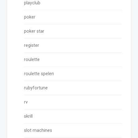
playclub
poker
poker star
register
roulette
roulette spelen
rubyfortune
rv
skrill
slot machines