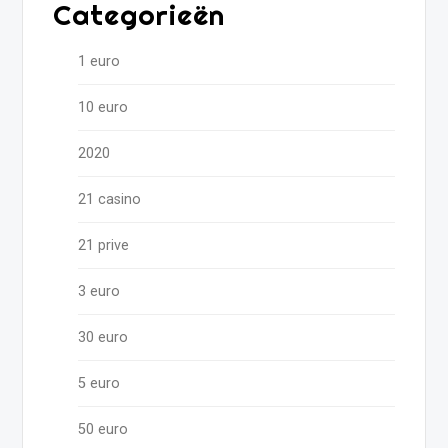
Categorieën
1 euro
10 euro
2020
21 casino
21 prive
3 euro
30 euro
5 euro
50 euro