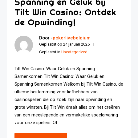
Spanning en Geluk bij
Tilt Win Casino: Ontdek
de Opwinding!
Door -
pokerlivebelgium
Geplaatst op
24 januari 2025
Geplaatst in
Uncategorized
Tilt Win Casino: Waar Geluk en Spanning
Samenkomen Tilt Win Casino: Waar Geluk en
Spanning Samenkomen Welkom bij Tilt Win Casino, de
ultieme bestemming voor liefhebbers van
casinospellen die op zoek zijn naar opwinding en
grote winsten. Bij Tilt Win draait alles om het creëren
van een meeslepende en vermakelijke speelervaring
voor onze spelers. Of