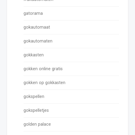
gatorama
gokautomaat
gokautomaten
gokkasten
gokken online gratis
gokken op gokkasten
gokspellen
gokspelletjes
golden palace