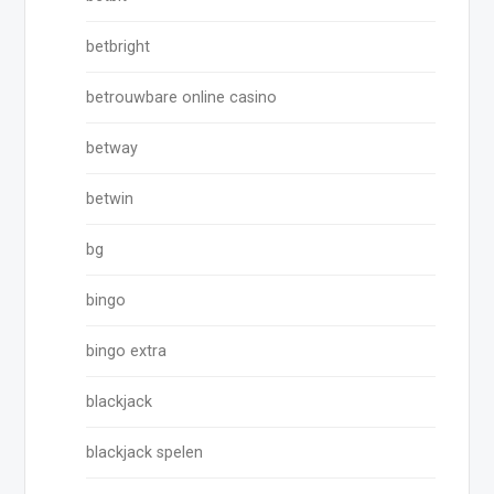
betbright
betrouwbare online casino
betway
betwin
bg
bingo
bingo extra
blackjack
blackjack spelen