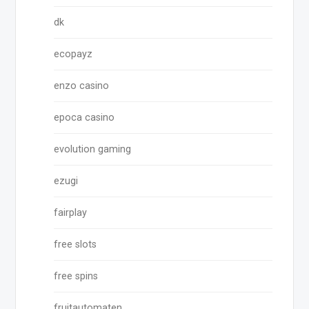
dk
ecopayz
enzo casino
epoca casino
evolution gaming
ezugi
fairplay
free slots
free spins
fruitautomaten