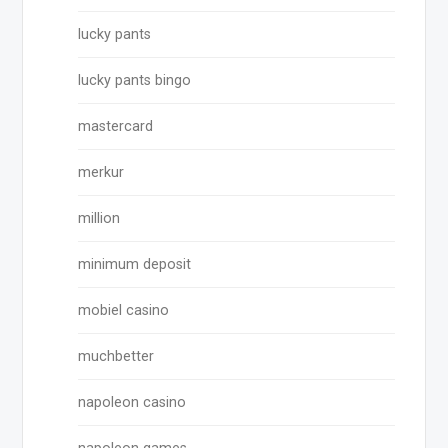
lucky pants
lucky pants bingo
mastercard
merkur
million
minimum deposit
mobiel casino
muchbetter
napoleon casino