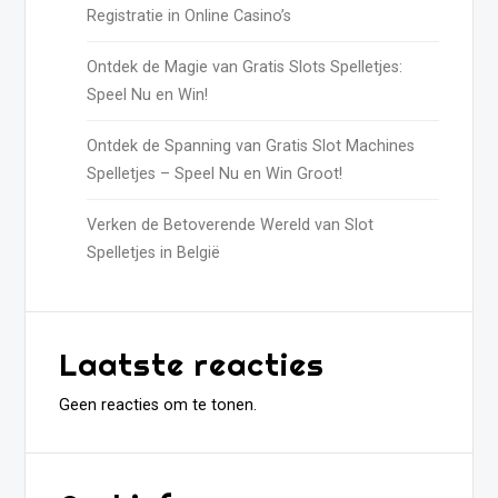
Registratie in Online Casino’s
Ontdek de Magie van Gratis Slots Spelletjes:
Speel Nu en Win!
Ontdek de Spanning van Gratis Slot Machines
Spelletjes – Speel Nu en Win Groot!
Verken de Betoverende Wereld van Slot
Spelletjes in België
Laatste reacties
Geen reacties om te tonen.