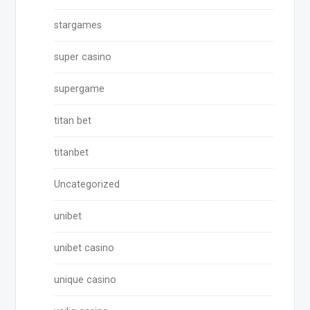
stargames
super casino
supergame
titan bet
titanbet
Uncategorized
unibet
unibet casino
unique casino