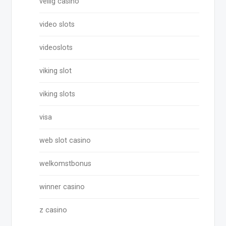
veilig casino
video slots
videoslots
viking slot
viking slots
visa
web slot casino
welkomstbonus
winner casino
z casino