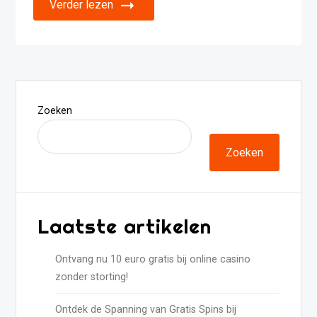
Verder lezen
Zoeken
Zoeken
Laatste artikelen
Ontvang nu 10 euro gratis bij online casino
zonder storting!
Ontdek de Spanning van Gratis Spins bij