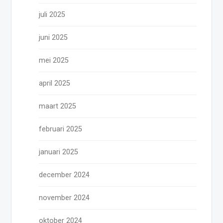
juli 2025
juni 2025
mei 2025
april 2025
maart 2025
februari 2025
januari 2025
december 2024
november 2024
oktober 2024