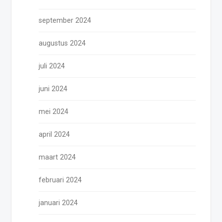
september 2024
augustus 2024
juli 2024
juni 2024
mei 2024
april 2024
maart 2024
februari 2024
januari 2024