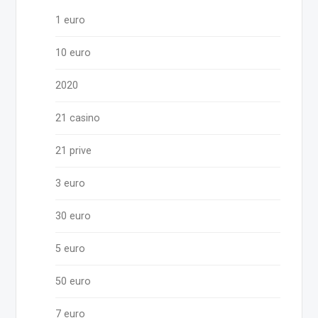
1 euro
10 euro
2020
21 casino
21 prive
3 euro
30 euro
5 euro
50 euro
7 euro