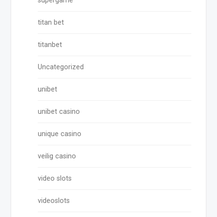
supergame
titan bet
titanbet
Uncategorized
unibet
unibet casino
unique casino
veilig casino
video slots
videoslots