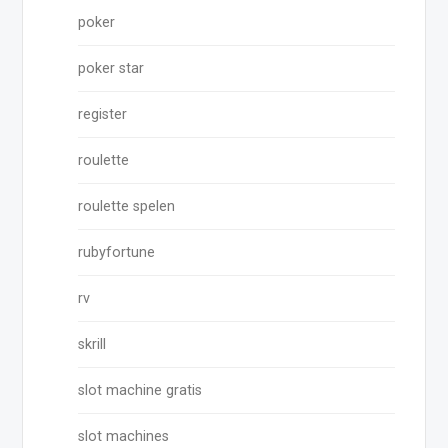
poker
poker star
register
roulette
roulette spelen
rubyfortune
rv
skrill
slot machine gratis
slot machines