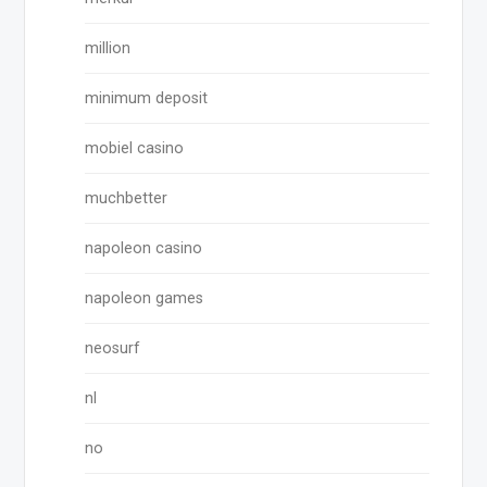
million
minimum deposit
mobiel casino
muchbetter
napoleon casino
napoleon games
neosurf
nl
no