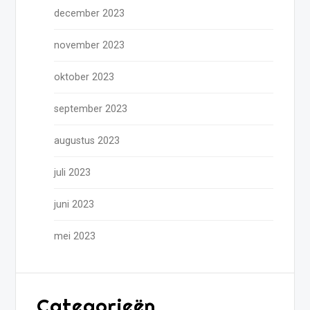
december 2023
november 2023
oktober 2023
september 2023
augustus 2023
juli 2023
juni 2023
mei 2023
Categorieën