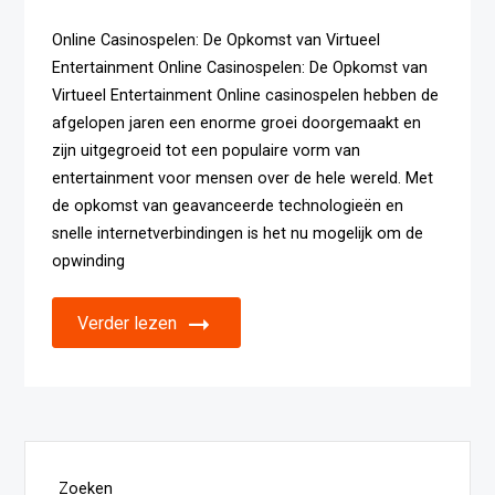
Online Casinospelen: De Opkomst van Virtueel
Entertainment Online Casinospelen: De Opkomst van
Virtueel Entertainment Online casinospelen hebben de
afgelopen jaren een enorme groei doorgemaakt en
zijn uitgegroeid tot een populaire vorm van
entertainment voor mensen over de hele wereld. Met
de opkomst van geavanceerde technologieën en
snelle internetverbindingen is het nu mogelijk om de
opwinding
Verder lezen
Zoeken