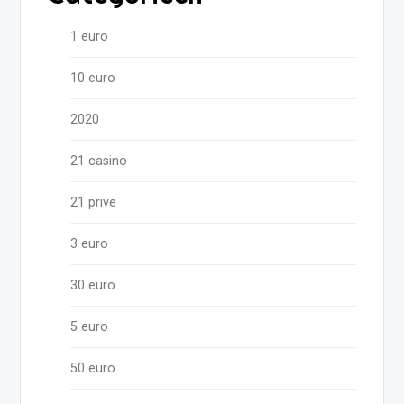
1 euro
10 euro
2020
21 casino
21 prive
3 euro
30 euro
5 euro
50 euro