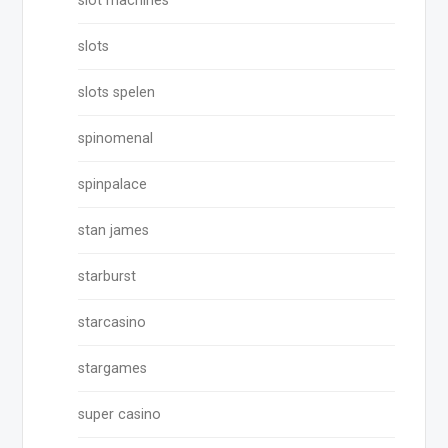
slot machines
slots
slots spelen
spinomenal
spinpalace
stan james
starburst
starcasino
stargames
super casino