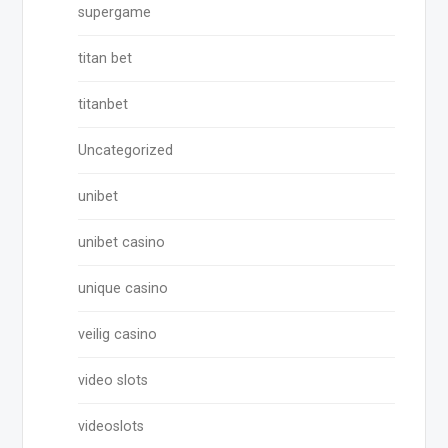
supergame
titan bet
titanbet
Uncategorized
unibet
unibet casino
unique casino
veilig casino
video slots
videoslots