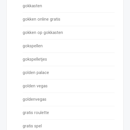
gokkasten
gokken online gratis
gokken op gokkasten
gokspellen
gokspelletjes
golden palace
golden vegas
goldenvegas
gratis roulette
gratis spel