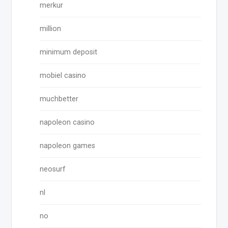
merkur
million
minimum deposit
mobiel casino
muchbetter
napoleon casino
napoleon games
neosurf
nl
no