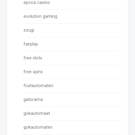
epoca casino
evolution gaming
ezugi
fairplay
free slots
free spins
fruitautomaten
gatorama
gokautomaat
gokautomaten