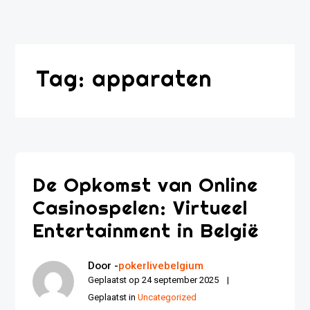
Tag:
apparaten
De Opkomst van Online
Casinospelen: Virtueel
Entertainment in België
Door -
pokerlivebelgium
Geplaatst op
24 september 2025
Geplaatst in
Uncategorized