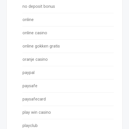
no deposit bonus
online
online casino
online gokken gratis
oranje casino
paypal
paysafe
paysafecard
play win casino
playclub