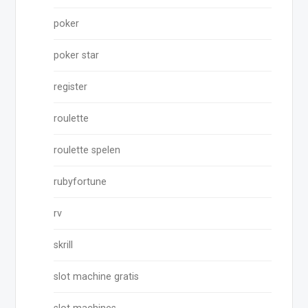
poker
poker star
register
roulette
roulette spelen
rubyfortune
rv
skrill
slot machine gratis