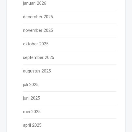
januari 2026
december 2025
november 2025
oktober 2025
september 2025
augustus 2025
juli 2025
juni 2025
mei 2025
april 2025