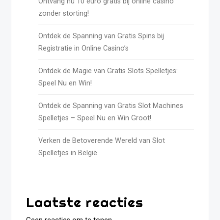
Ontvang nu 10 euro gratis bij online casino
zonder storting!
Ontdek de Spanning van Gratis Spins bij
Registratie in Online Casino’s
Ontdek de Magie van Gratis Slots Spelletjes:
Speel Nu en Win!
Ontdek de Spanning van Gratis Slot Machines
Spelletjes – Speel Nu en Win Groot!
Verken de Betoverende Wereld van Slot
Spelletjes in België
Laatste reacties