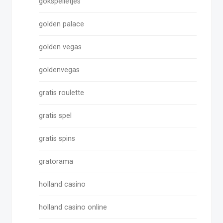
gokspelletjes
golden palace
golden vegas
goldenvegas
gratis roulette
gratis spel
gratis spins
gratorama
holland casino
holland casino online