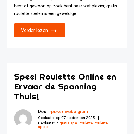
bent of gewoon op zoek bent naar wat plezier, gratis
roulette spelen is een geweldige
Verder lezen
Speel Roulette Online en
Ervaar de Spanning
Thuis!
Door -
pokerlivebelgium
Geplaatst op
07 september 2025
Geplaatst in
gratis spel
,
roulette
,
roulette
spelen