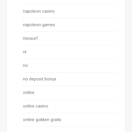
napoleon casino
napoleon games
neosurf
nl
no
no deposit bonus
online
online casino
online gokken gratis