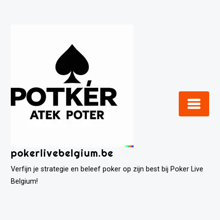
Ga
naar
de
inhoud
pokerlivebelgium.be
Verfijn je strategie en beleef poker op zijn best bij Poker Live
Belgium!