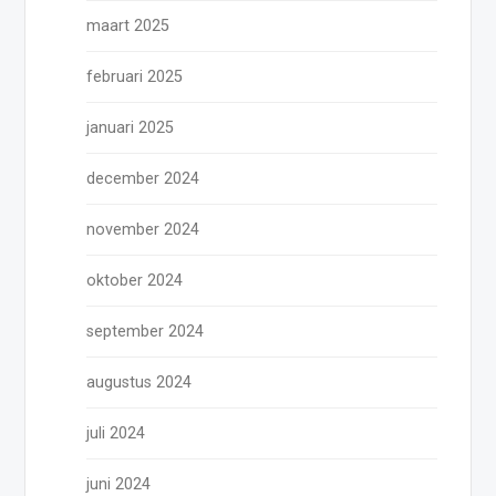
maart 2025
februari 2025
januari 2025
december 2024
november 2024
oktober 2024
september 2024
augustus 2024
juli 2024
juni 2024