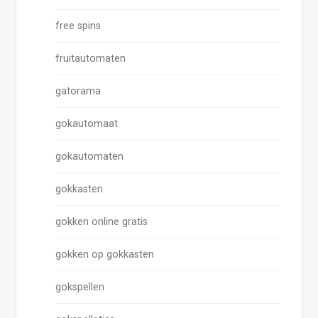
free spins
fruitautomaten
gatorama
gokautomaat
gokautomaten
gokkasten
gokken online gratis
gokken op gokkasten
gokspellen