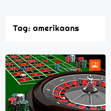
Tag:
amerikaans