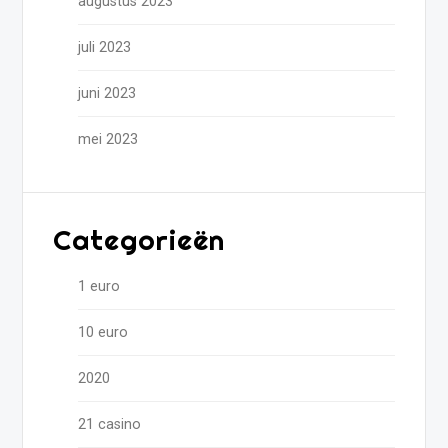
augustus 2023
juli 2023
juni 2023
mei 2023
Categorieën
1 euro
10 euro
2020
21 casino