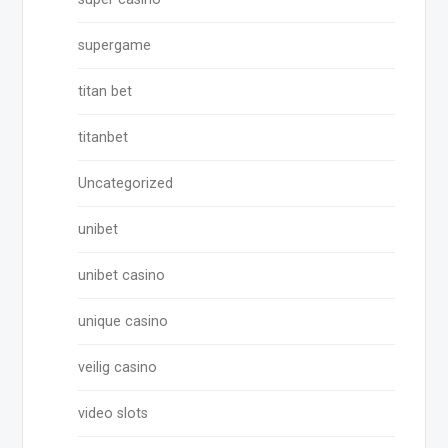
supergame
titan bet
titanbet
Uncategorized
unibet
unibet casino
unique casino
veilig casino
video slots