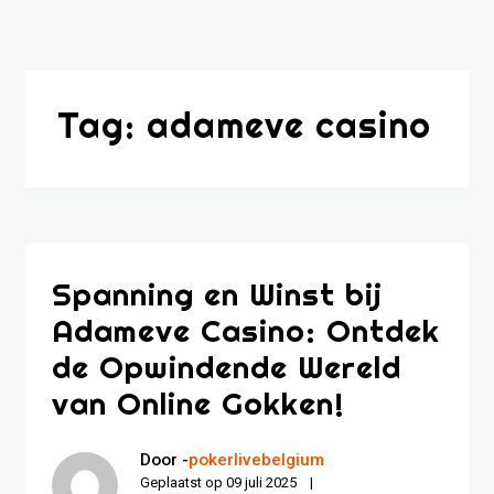
Tag:
adameve casino
Spanning en Winst bij
Adameve Casino: Ontdek
de Opwindende Wereld
van Online Gokken!
Door -
pokerlivebelgium
Geplaatst op
09 juli 2025