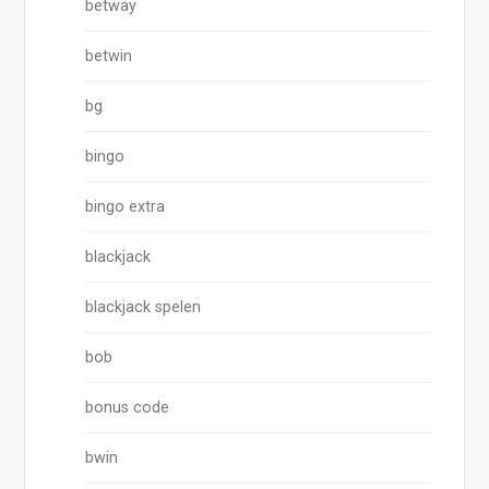
betway
betwin
bg
bingo
bingo extra
blackjack
blackjack spelen
bob
bonus code
bwin