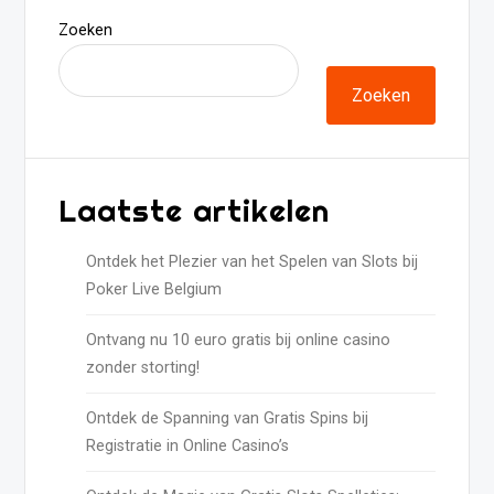
Zoeken
Zoeken
Laatste artikelen
Ontdek het Plezier van het Spelen van Slots bij
Poker Live Belgium
Ontvang nu 10 euro gratis bij online casino
zonder storting!
Ontdek de Spanning van Gratis Spins bij
Registratie in Online Casino’s