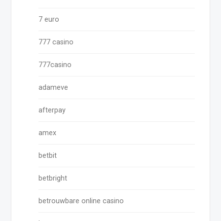
7 euro
777 casino
777casino
adameve
afterpay
amex
betbit
betbright
betrouwbare online casino