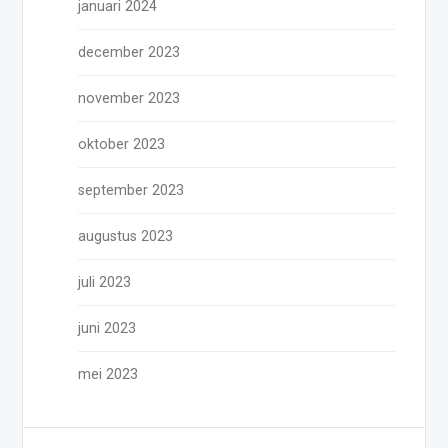
januari 2024
december 2023
november 2023
oktober 2023
september 2023
augustus 2023
juli 2023
juni 2023
mei 2023