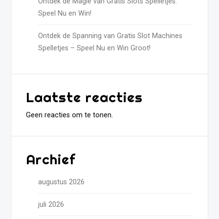
Ontdek de Magie van Gratis Slots Spelletjes:
Speel Nu en Win!
Ontdek de Spanning van Gratis Slot Machines
Spelletjes – Speel Nu en Win Groot!
Laatste reacties
Geen reacties om te tonen.
Archief
augustus 2026
juli 2026