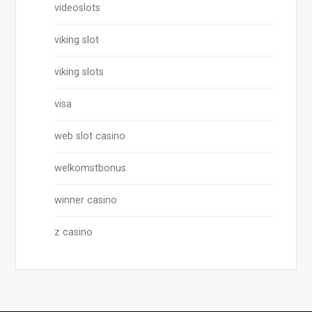
videoslots
viking slot
viking slots
visa
web slot casino
welkomstbonus
winner casino
z casino