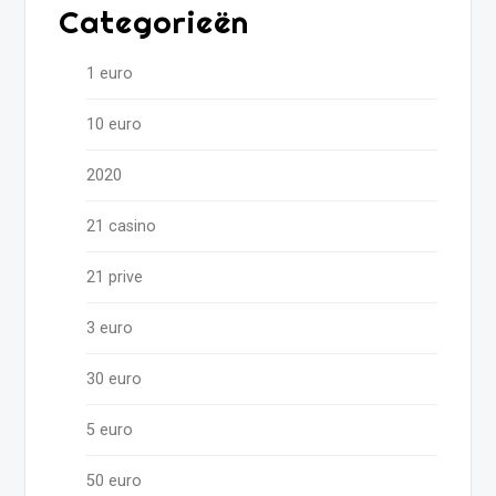
Categorieën
1 euro
10 euro
2020
21 casino
21 prive
3 euro
30 euro
5 euro
50 euro