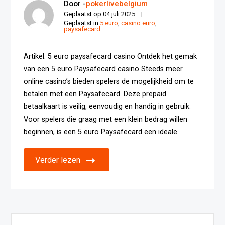
Door -
pokerlivebelgium
Geplaatst op
04 juli 2025
Geplaatst in
5 euro
,
casino euro
,
paysafecard
Artikel: 5 euro paysafecard casino Ontdek het gemak
van een 5 euro Paysafecard casino Steeds meer
online casino’s bieden spelers de mogelijkheid om te
betalen met een Paysafecard. Deze prepaid
betaalkaart is veilig, eenvoudig en handig in gebruik.
Voor spelers die graag met een klein bedrag willen
beginnen, is een 5 euro Paysafecard een ideale
Verder lezen