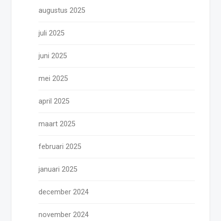
augustus 2025
juli 2025
juni 2025
mei 2025
april 2025
maart 2025
februari 2025
januari 2025
december 2024
november 2024