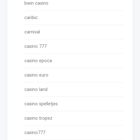
bwin casino
caribic
carnival
casino 777
casino epoca
casino euro
casino land
casino spelletjes
casino tropez
casino777