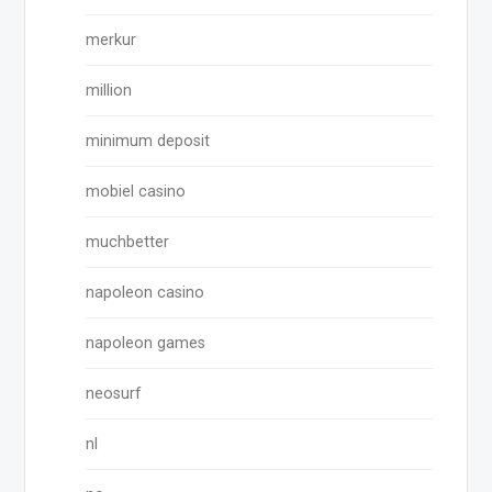
merkur
million
minimum deposit
mobiel casino
muchbetter
napoleon casino
napoleon games
neosurf
nl