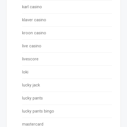
karl casino
klaver casino
kroon casino
live casino
livescore
loki
lucky jack
lucky pants
lucky pants bingo
mastercard