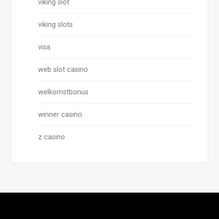
viking slot
viking slots
visa
web slot casino
welkomstbonus
winner casino
z casino