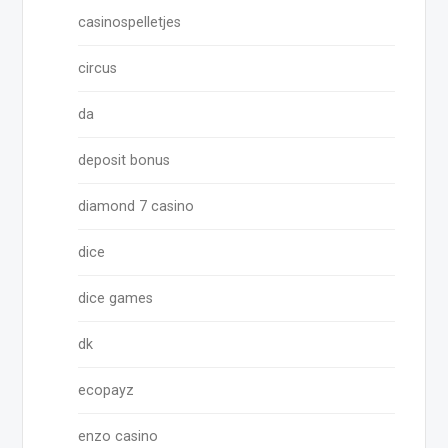
casinospelletjes
circus
da
deposit bonus
diamond 7 casino
dice
dice games
dk
ecopayz
enzo casino