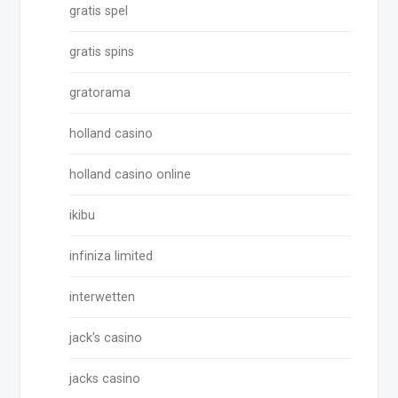
gratis spel
gratis spins
gratorama
holland casino
holland casino online
ikibu
infiniza limited
interwetten
jack's casino
jacks casino