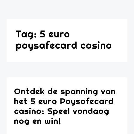
Tag:
5 euro
paysafecard casino
Ontdek de spanning van
het 5 euro Paysafecard
casino: Speel vandaag
nog en win!