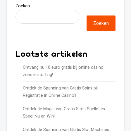
Zoeken
Zoeken
Laatste artikelen
Ontvang nu 10 euro gratis bij online casino
zonder storting!
Ontdek de Spanning van Gratis Spins bij
Registratie in Online Casino’s
Ontdek de Magie van Gratis Slots Spelletjes:
Speel Nu en Win!
Ontdek de Spanning van Gratis Slot Machines