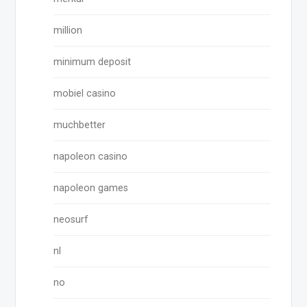
million
minimum deposit
mobiel casino
muchbetter
napoleon casino
napoleon games
neosurf
nl
no