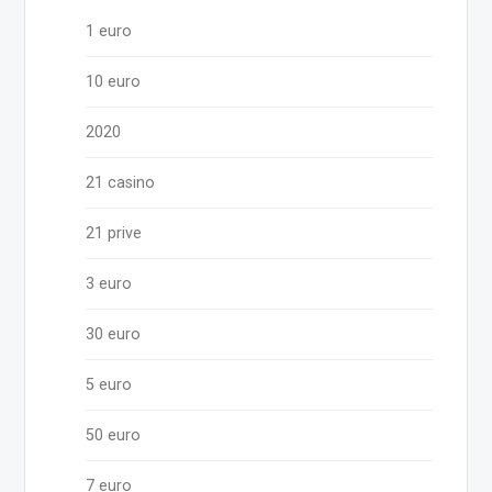
1 euro
10 euro
2020
21 casino
21 prive
3 euro
30 euro
5 euro
50 euro
7 euro