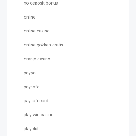
no deposit bonus
online
online casino
online gokken gratis
oranje casino
paypal
paysafe
paysafecard
play win casino
playclub