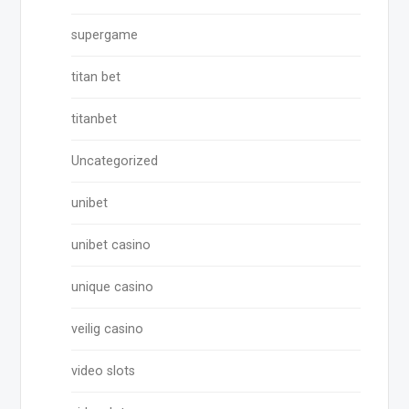
supergame
titan bet
titanbet
Uncategorized
unibet
unibet casino
unique casino
veilig casino
video slots