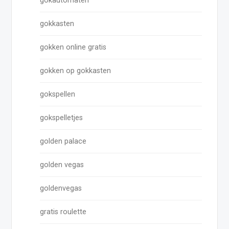
gokautomaten
gokkasten
gokken online gratis
gokken op gokkasten
gokspellen
gokspelletjes
golden palace
golden vegas
goldenvegas
gratis roulette