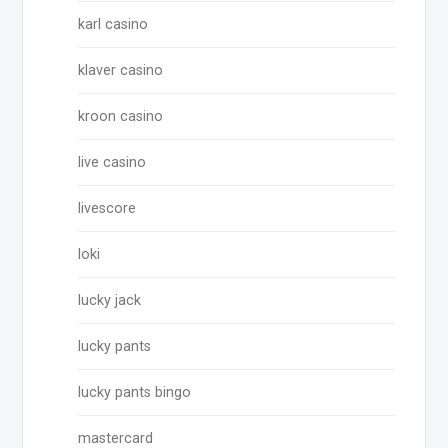
karl casino
klaver casino
kroon casino
live casino
livescore
loki
lucky jack
lucky pants
lucky pants bingo
mastercard