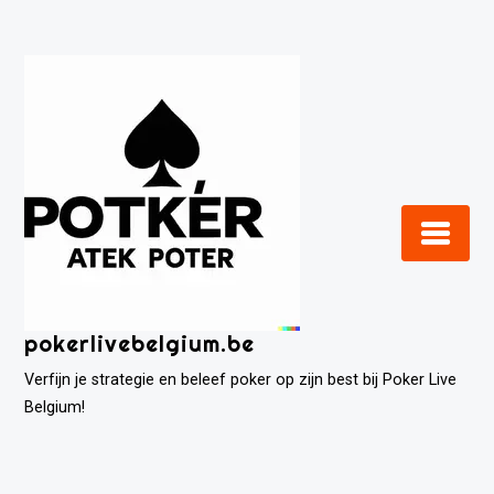
Ga
naar
de
inhoud
pokerlivebelgium.be
Verfijn je strategie en beleef poker op zijn best bij Poker Live
Belgium!