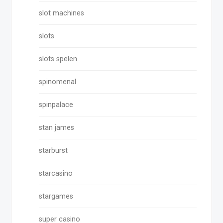
slot machines
slots
slots spelen
spinomenal
spinpalace
stan james
starburst
starcasino
stargames
super casino