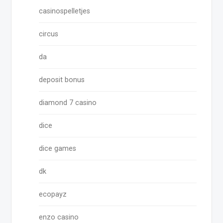
casinospelletjes
circus
da
deposit bonus
diamond 7 casino
dice
dice games
dk
ecopayz
enzo casino