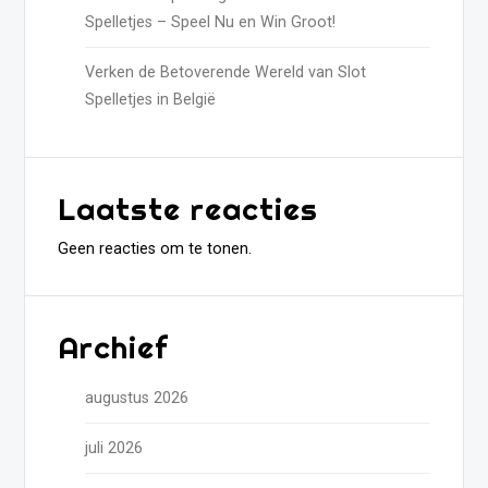
Spelletjes – Speel Nu en Win Groot!
Verken de Betoverende Wereld van Slot
Spelletjes in België
Laatste reacties
Geen reacties om te tonen.
Archief
augustus 2026
juli 2026