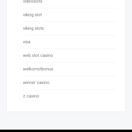
videoslots
viking slot
viking slots
visa
web slot casino
welkomstbonus
winner casino
z casino