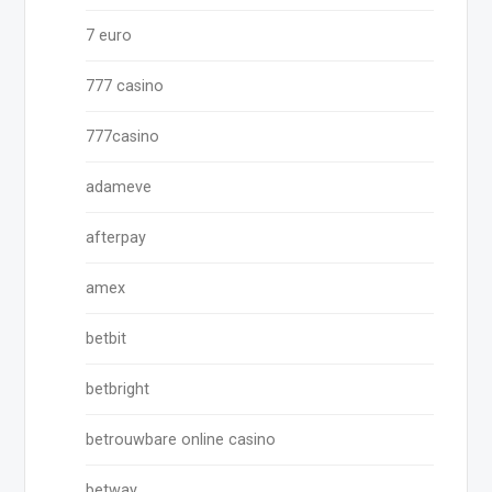
7 euro
777 casino
777casino
adameve
afterpay
amex
betbit
betbright
betrouwbare online casino
betway