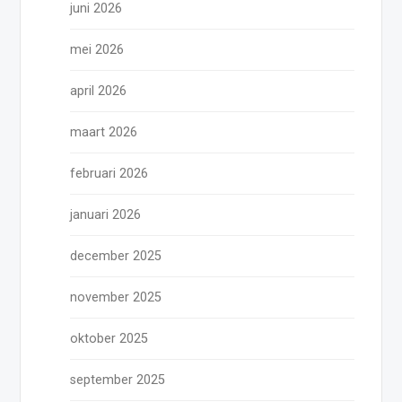
juni 2026
mei 2026
april 2026
maart 2026
februari 2026
januari 2026
december 2025
november 2025
oktober 2025
september 2025