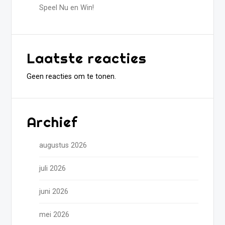
Speel Nu en Win!
Laatste reacties
Geen reacties om te tonen.
Archief
augustus 2026
juli 2026
juni 2026
mei 2026