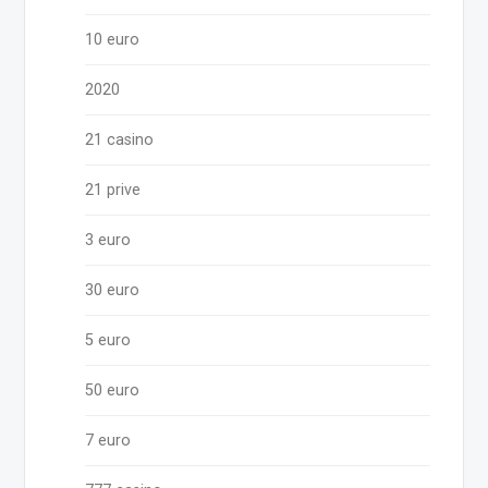
10 euro
2020
21 casino
21 prive
3 euro
30 euro
5 euro
50 euro
7 euro