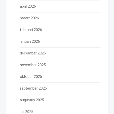
april 2026
maart 2026
februari 2026
januari 2026
december 2025
november 2025
oktober 2025
september 2025
augustus 2025
juli 2025