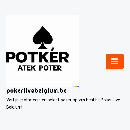
Ga
naar
de
inhoud
pokerlivebelgium.be
Verfijn je strategie en beleef poker op zijn best bij Poker Live
Belgium!