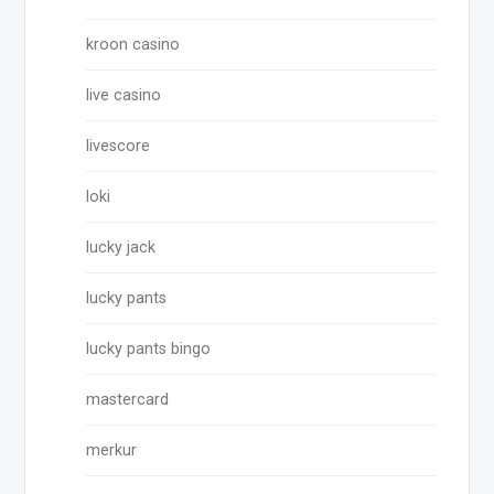
kroon casino
live casino
livescore
loki
lucky jack
lucky pants
lucky pants bingo
mastercard
merkur