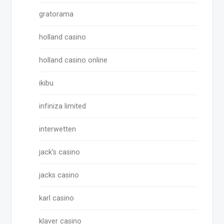
gratorama
holland casino
holland casino online
ikibu
infiniza limited
interwetten
jack's casino
jacks casino
karl casino
klaver casino