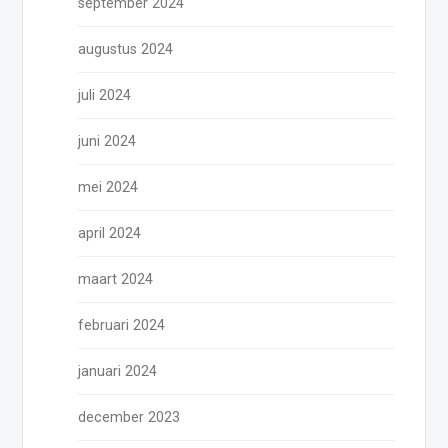
september 2024
augustus 2024
juli 2024
juni 2024
mei 2024
april 2024
maart 2024
februari 2024
januari 2024
december 2023