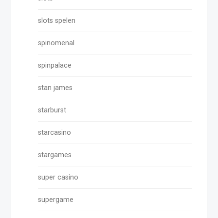
slots spelen
spinomenal
spinpalace
stan james
starburst
starcasino
stargames
super casino
supergame