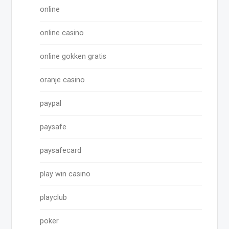
online
online casino
online gokken gratis
oranje casino
paypal
paysafe
paysafecard
play win casino
playclub
poker