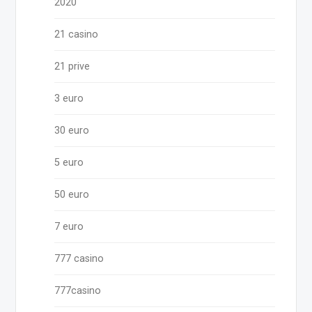
2020
21 casino
21 prive
3 euro
30 euro
5 euro
50 euro
7 euro
777 casino
777casino