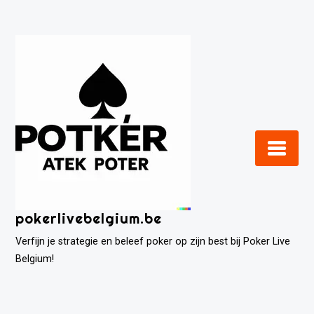
Ga
naar
de
inhoud
pokerlivebelgium.be
Verfijn je strategie en beleef poker op zijn best bij Poker Live
Belgium!