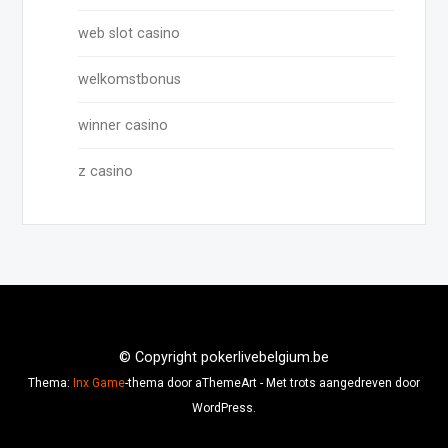
web slot casino
welkomstbonus
winner casino
z casino
© Copyright pokerlivebelgium.be
Thema:
Inx Game
-thema door aThemeArt - Met trots aangedreven door
WordPress.