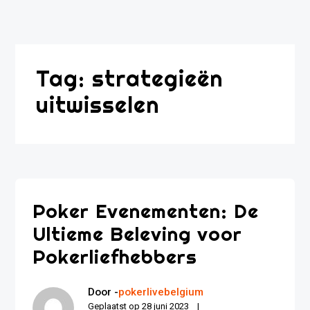
Tag:
strategieën
uitwisselen
Poker Evenementen: De
Ultieme Beleving voor
Pokerliefhebbers
Door -
pokerlivebelgium
Geplaatst op
28 juni 2023