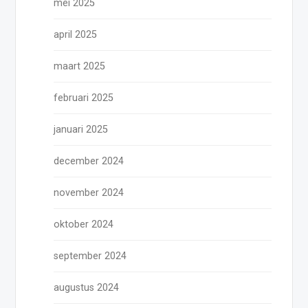
mei 2025
april 2025
maart 2025
februari 2025
januari 2025
december 2024
november 2024
oktober 2024
september 2024
augustus 2024