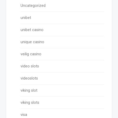
Uncategorized
unibet
unibet casino
unique casino
veilig casino
video slots
videoslots
viking slot
viking slots
visa