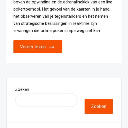
boven de opwinding en de adrenalinekick van een live
pokertoernooi. Het gevoel van de kaarten in je hand,
het observeren van je tegenstanders en het nemen
van strategische beslissingen in real-time zijn
ervaringen die online poker simpelweg niet kan
Verder lezen
Zoeken
Zoeken