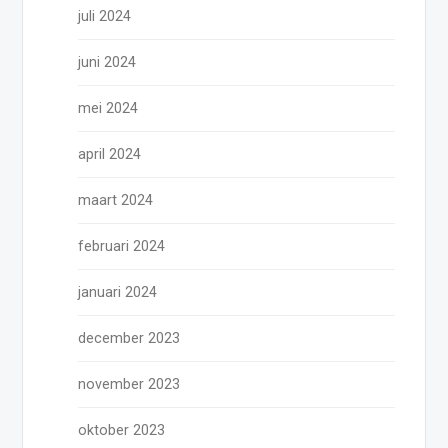
juli 2024
juni 2024
mei 2024
april 2024
maart 2024
februari 2024
januari 2024
december 2023
november 2023
oktober 2023