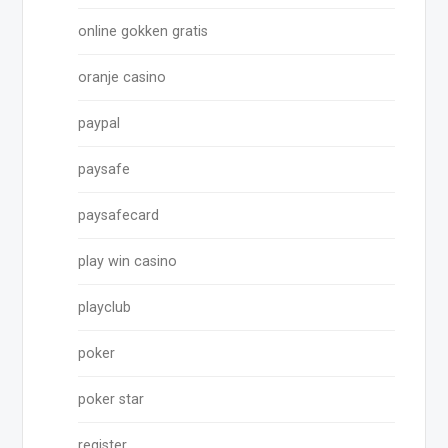
online gokken gratis
oranje casino
paypal
paysafe
paysafecard
play win casino
playclub
poker
poker star
register