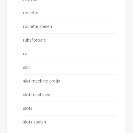
roulette
roulette spelen
rubyfortune
rv
skrill
slot machine gratis
slot machines
slots
slots spelen