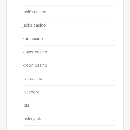
jack's casino
jacks casino
karl casino
klaver casino
kroon casino
live casino
livescore
loki
lucky jack