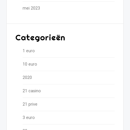
mei 2023
Categorieën
1 euro
10 euro
2020
21 casino
21 prive
3 euro