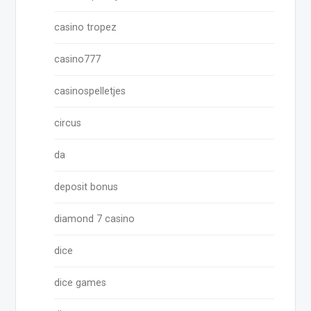
casino tropez
casino777
casinospelletjes
circus
da
deposit bonus
diamond 7 casino
dice
dice games