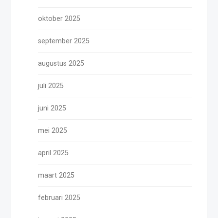
oktober 2025
september 2025
augustus 2025
juli 2025
juni 2025
mei 2025
april 2025
maart 2025
februari 2025