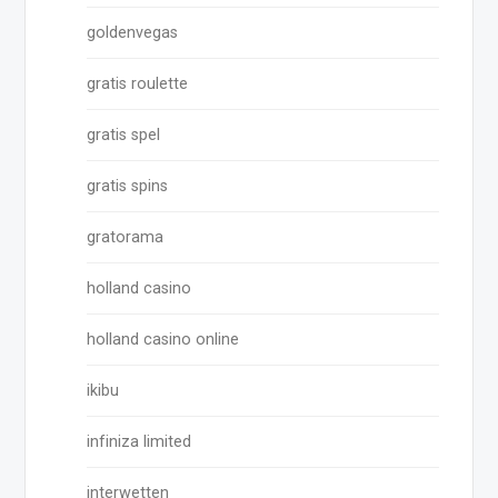
goldenvegas
gratis roulette
gratis spel
gratis spins
gratorama
holland casino
holland casino online
ikibu
infiniza limited
interwetten