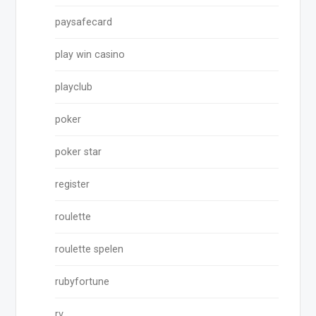
paysafecard
play win casino
playclub
poker
poker star
register
roulette
roulette spelen
rubyfortune
rv