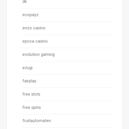
dk
ecopayz
enzo casino
epoca casino
evolution gaming
ezugi
fairplay
free slots
free spins
fruitautomaten