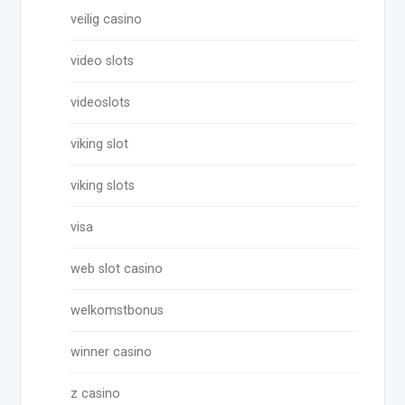
veilig casino
video slots
videoslots
viking slot
viking slots
visa
web slot casino
welkomstbonus
winner casino
z casino