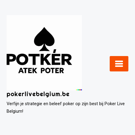
Ga
naar
de
inhoud
pokerlivebelgium.be
Verfijn je strategie en beleef poker op zijn best bij Poker Live
Belgium!