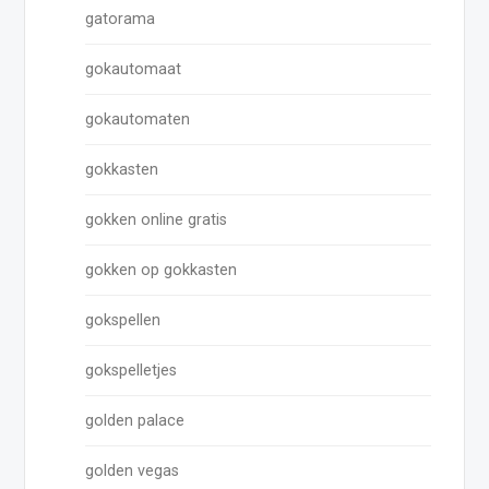
gatorama
gokautomaat
gokautomaten
gokkasten
gokken online gratis
gokken op gokkasten
gokspellen
gokspelletjes
golden palace
golden vegas