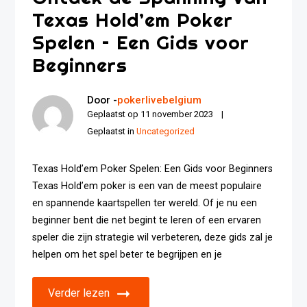
Texas Hold’em Poker
Spelen – Een Gids voor
Beginners
Door -
pokerlivebelgium
Geplaatst op
11 november 2023
Geplaatst in
Uncategorized
Texas Hold’em Poker Spelen: Een Gids voor Beginners
Texas Hold’em poker is een van de meest populaire
en spannende kaartspellen ter wereld. Of je nu een
beginner bent die net begint te leren of een ervaren
speler die zijn strategie wil verbeteren, deze gids zal je
helpen om het spel beter te begrijpen en je
Verder lezen