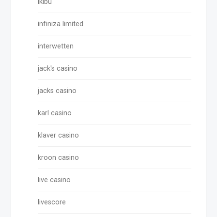
ikibu
infiniza limited
interwetten
jack's casino
jacks casino
karl casino
klaver casino
kroon casino
live casino
livescore