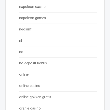
napoleon casino
napoleon games
neosurf
nl
no
no deposit bonus
online
online casino
online gokken gratis
oranje casino