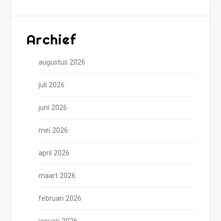
Archief
augustus 2026
juli 2026
juni 2026
mei 2026
april 2026
maart 2026
februari 2026