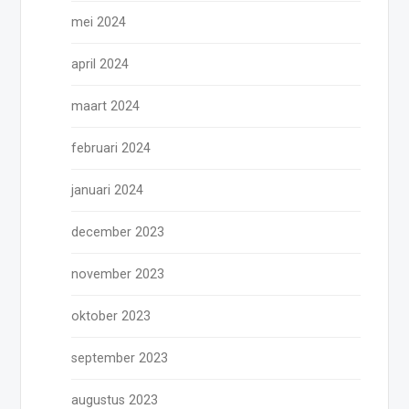
mei 2024
april 2024
maart 2024
februari 2024
januari 2024
december 2023
november 2023
oktober 2023
september 2023
augustus 2023