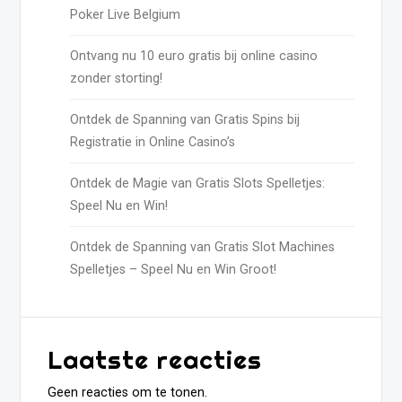
Poker Live Belgium
Ontvang nu 10 euro gratis bij online casino
zonder storting!
Ontdek de Spanning van Gratis Spins bij
Registratie in Online Casino’s
Ontdek de Magie van Gratis Slots Spelletjes:
Speel Nu en Win!
Ontdek de Spanning van Gratis Slot Machines
Spelletjes – Speel Nu en Win Groot!
Laatste reacties
Geen reacties om te tonen.