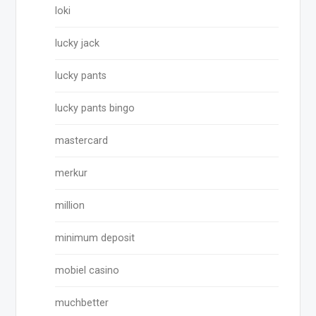
loki
lucky jack
lucky pants
lucky pants bingo
mastercard
merkur
million
minimum deposit
mobiel casino
muchbetter