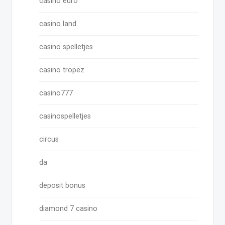
casino euro
casino land
casino spelletjes
casino tropez
casino777
casinospelletjes
circus
da
deposit bonus
diamond 7 casino