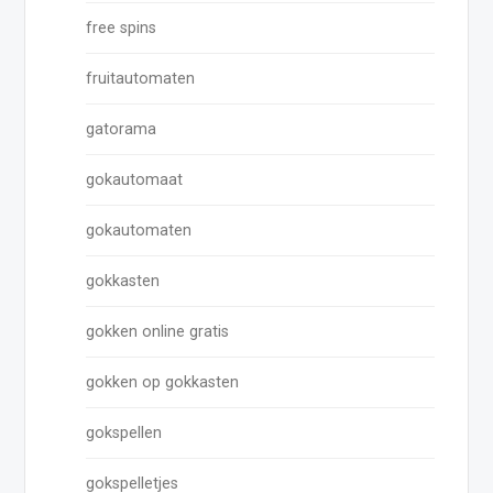
free spins
fruitautomaten
gatorama
gokautomaat
gokautomaten
gokkasten
gokken online gratis
gokken op gokkasten
gokspellen
gokspelletjes