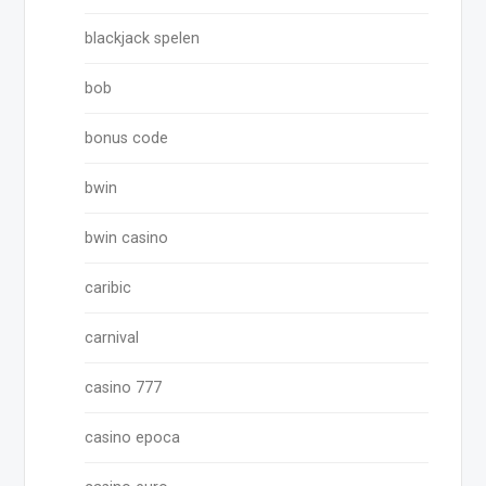
blackjack spelen
bob
bonus code
bwin
bwin casino
caribic
carnival
casino 777
casino epoca