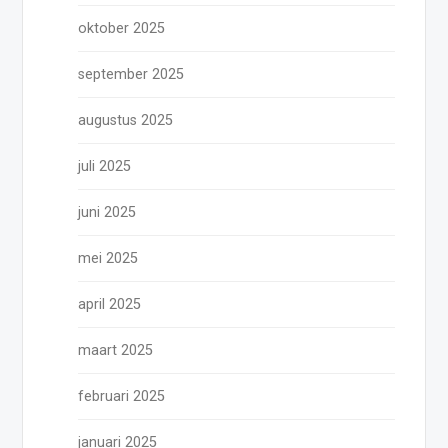
oktober 2025
september 2025
augustus 2025
juli 2025
juni 2025
mei 2025
april 2025
maart 2025
februari 2025
januari 2025