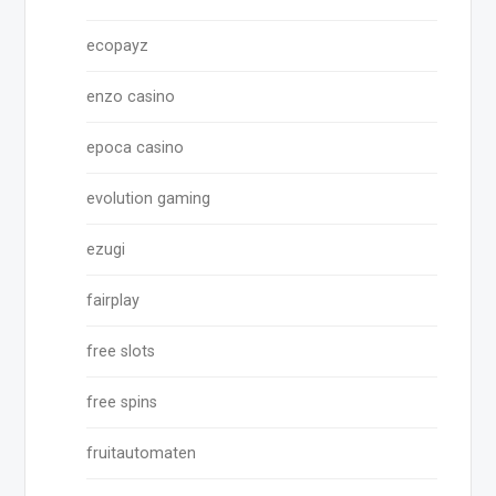
ecopayz
enzo casino
epoca casino
evolution gaming
ezugi
fairplay
free slots
free spins
fruitautomaten