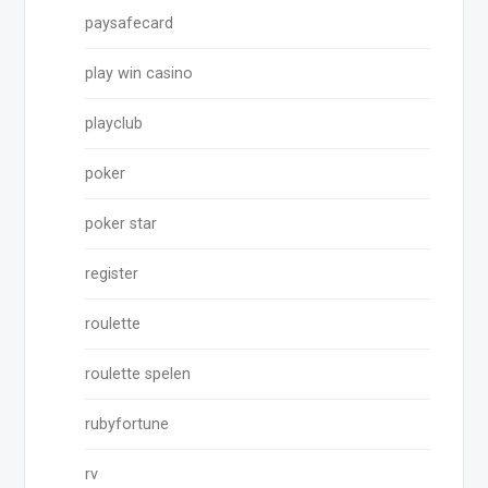
paysafecard
play win casino
playclub
poker
poker star
register
roulette
roulette spelen
rubyfortune
rv