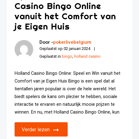
Casino Bingo Online
vanuit het Comfort van
je Eigen Huis
Door -
pokerlivebelgium
Geplaatst op
02 januari 2024
Geplaatst in
bingo
,
holland casino
Holland Casino Bingo Online: Speel en Win vanuit het
Comfort van je Eigen Huis Bingo is een spel dat al
tientallen jaren populair is over de hele wereld. Het
biedt spelers de kans om plezier te hebben, sociale
interactie te ervaren en natuurlijk mooie prijzen te
winnen. En nu, met Holland Casino Bingo Online, kun
Verder lezen