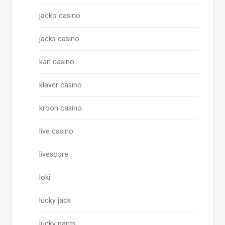
jack's casino
jacks casino
karl casino
klaver casino
kroon casino
live casino
livescore
loki
lucky jack
lucky pants