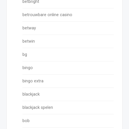
betbright
betrouwbare online casino
betway
betwin
bg
bingo
bingo extra
blackjack
blackjack spelen
bob