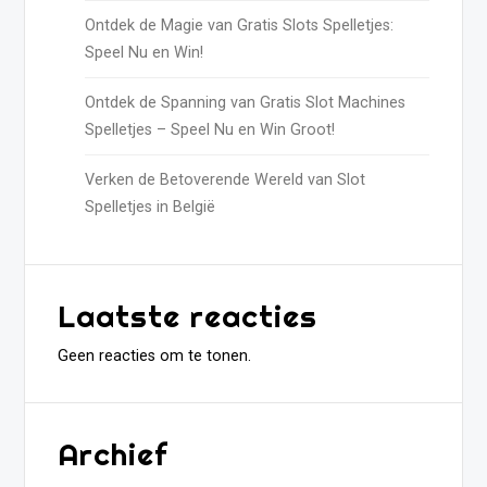
Ontdek de Magie van Gratis Slots Spelletjes:
Speel Nu en Win!
Ontdek de Spanning van Gratis Slot Machines
Spelletjes – Speel Nu en Win Groot!
Verken de Betoverende Wereld van Slot
Spelletjes in België
Laatste reacties
Geen reacties om te tonen.
Archief