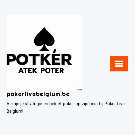
Ga
naar
de
inhoud
pokerlivebelgium.be
Verfijn je strategie en beleef poker op zijn best bij Poker Live
Belgium!