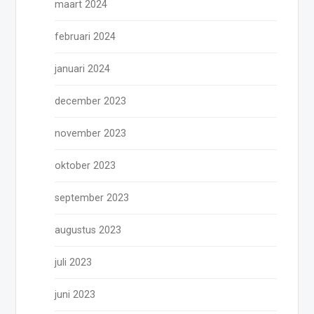
maart 2024
februari 2024
januari 2024
december 2023
november 2023
oktober 2023
september 2023
augustus 2023
juli 2023
juni 2023