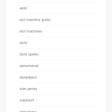
skrill
slot machine gratis
slot machines
slots
slots spelen
spinomenal
spinpalace
stan james
starburst
starcasino