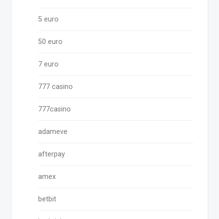
5 euro
50 euro
7 euro
777 casino
777casino
adameve
afterpay
amex
betbit