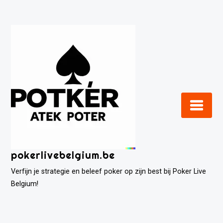
Ga
naar
de
inhoud
pokerlivebelgium.be
Verfijn je strategie en beleef poker op zijn best bij Poker Live
Belgium!