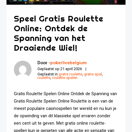
Speel Gratis Roulette
Online: Ontdek de
Spanning van het
Draaiende Wiel!
Door -
pokerlivebelgium
Geplaatst op
21 april 2026
Geplaatst in
gratis roulette
,
gratis spel
,
roulette
,
roulette spelen
Gratis Roulette Spelen Online Ontdek de Spanning van
Gratis Roulette Spelen Online Roulette is een van de
meest populaire casinospellen ter wereld en nu kun je
de opwinding van dit klassieke spel ervaren zonder
een cent uit te geven. Met gratis online roulette-
spellen kun je genieten van alle actie en sensatie van