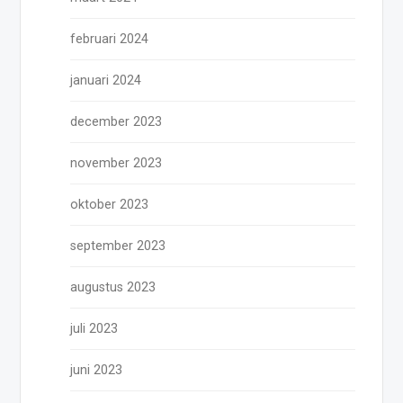
februari 2024
januari 2024
december 2023
november 2023
oktober 2023
september 2023
augustus 2023
juli 2023
juni 2023