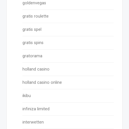
goldenvegas
gratis roulette
gratis spel
gratis spins
gratorama
holland casino
holland casino online
ikibu
infiniza limited
interwetten