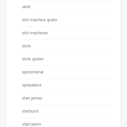
skrill
slot machine gratis
slot machines
slots
slots spelen
spinomenal
spinpalace
stan james
starburst
starcasino