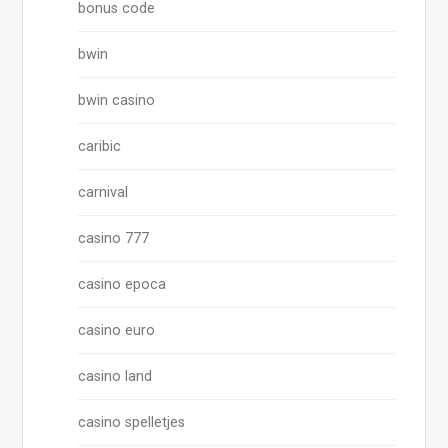
bonus code
bwin
bwin casino
caribic
carnival
casino 777
casino epoca
casino euro
casino land
casino spelletjes