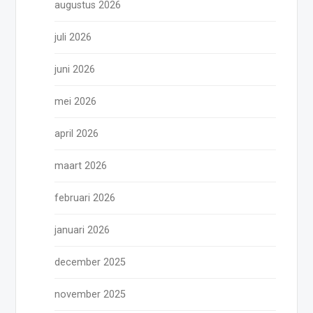
augustus 2026
juli 2026
juni 2026
mei 2026
april 2026
maart 2026
februari 2026
januari 2026
december 2025
november 2025