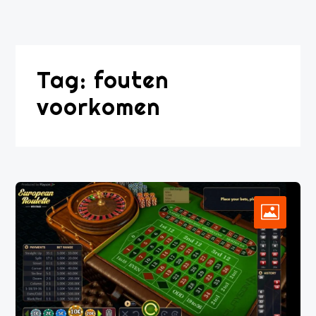
Tag:
fouten
voorkomen