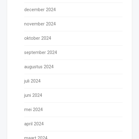
december 2024
november 2024
oktober 2024
september 2024
augustus 2024
juli 2024
juni 2024
mei 2024
april 2024
maart 2024