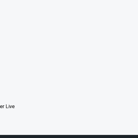
ker Live