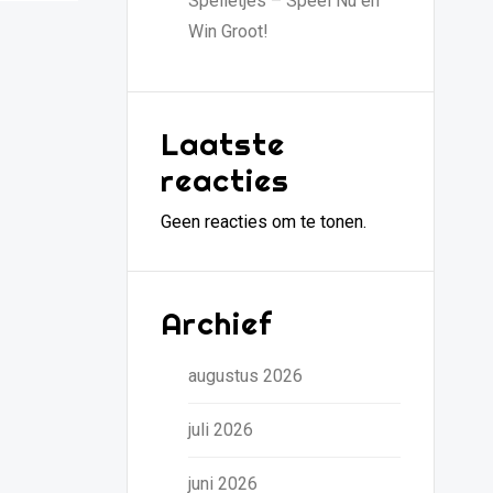
Spelletjes – Speel Nu en
Win Groot!
Laatste
reacties
Geen reacties om te tonen.
Archief
augustus 2026
juli 2026
juni 2026