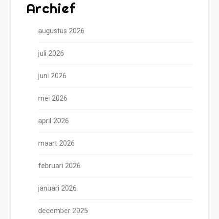
Archief
augustus 2026
juli 2026
juni 2026
mei 2026
april 2026
maart 2026
februari 2026
januari 2026
december 2025