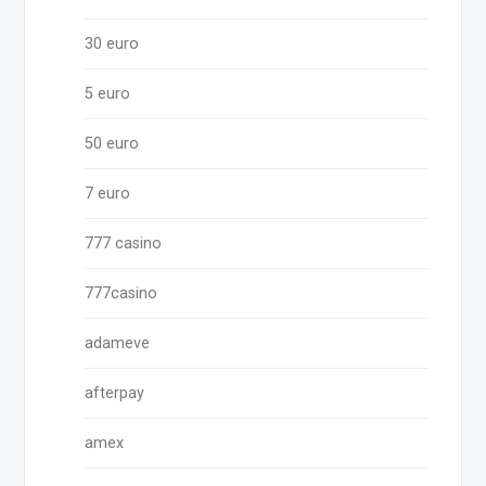
30 euro
5 euro
50 euro
7 euro
777 casino
777casino
adameve
afterpay
amex