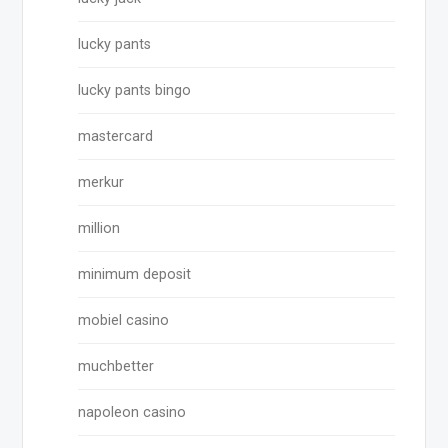
lucky pants
lucky pants bingo
mastercard
merkur
million
minimum deposit
mobiel casino
muchbetter
napoleon casino