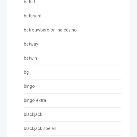
betbit
betbright
betrouwbare online casino
betway
betwin
bg
bingo
bingo extra
blackjack
blackjack spelen