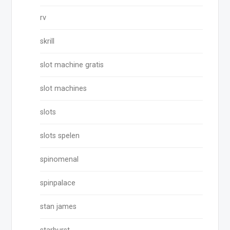
rv
skrill
slot machine gratis
slot machines
slots
slots spelen
spinomenal
spinpalace
stan james