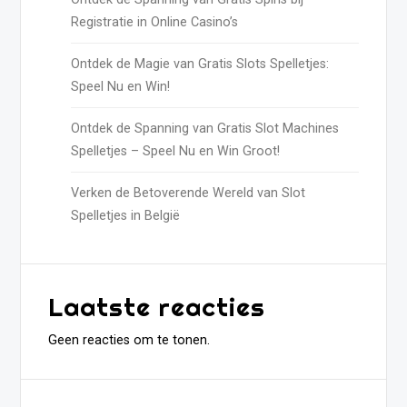
Registratie in Online Casino’s
Ontdek de Magie van Gratis Slots Spelletjes:
Speel Nu en Win!
Ontdek de Spanning van Gratis Slot Machines
Spelletjes – Speel Nu en Win Groot!
Verken de Betoverende Wereld van Slot
Spelletjes in België
Laatste reacties
Geen reacties om te tonen.