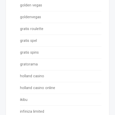
golden vegas
goldenvegas
gratis roulette
gratis spel
gratis spins
gratorama
holland casino
holland casino online
ikibu
infiniza limited