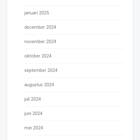
januari 2025
december 2024
november 2024
oktober 2024
september 2024
augustus 2024
juli 2024
juni 2024
mei 2024