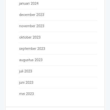
januari 2024
december 2023
november 2023
oktober 2023
september 2023
augustus 2023
juli 2023
juni 2023
mei 2023