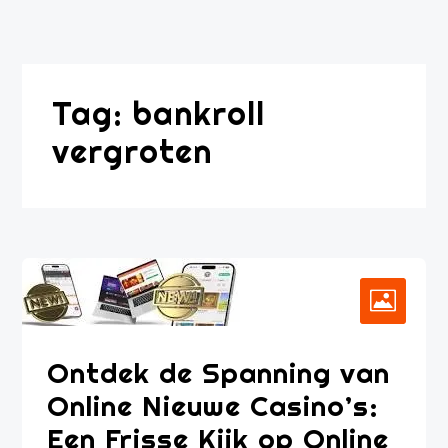
Tag:
bankroll
vergroten
Ontdek de Spanning van
Online Nieuwe Casino’s:
Een Frisse Kijk op Online