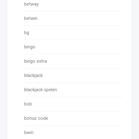
betway
betwin
bg
bingo
bingo extra
blackjack
blackjack spelen
bob
bonus code
bwin