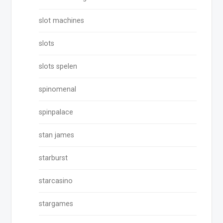
slot machines
slots
slots spelen
spinomenal
spinpalace
stan james
starburst
starcasino
stargames