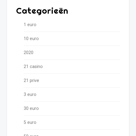
Categorieën
1 euro
10 euro
2020
21 casino
21 prive
3 euro
30 euro
5 euro