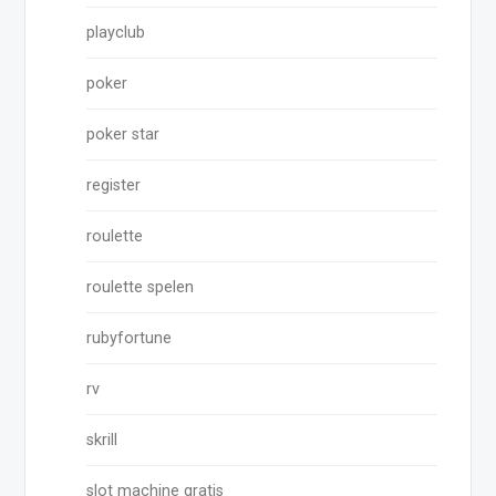
playclub
poker
poker star
register
roulette
roulette spelen
rubyfortune
rv
skrill
slot machine gratis