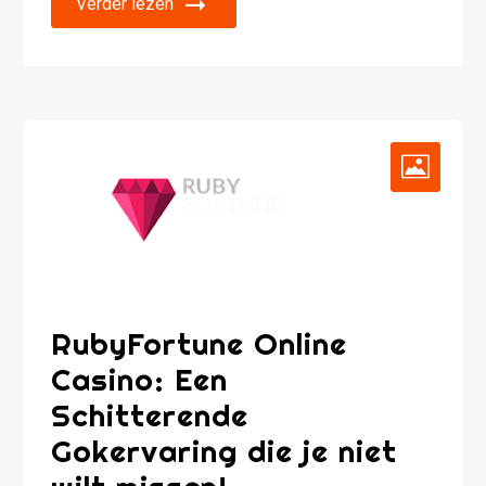
Verder lezen
RubyFortune Online
Casino: Een
Schitterende
Gokervaring die je niet