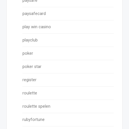
paysafe
paysafecard
play win casino
playclub
poker
poker star
register
roulette
roulette spelen
rubyfortune