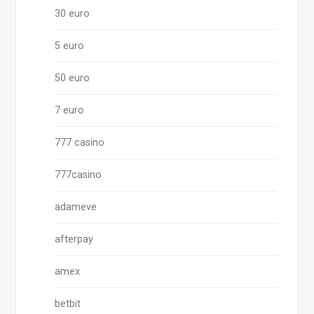
30 euro
5 euro
50 euro
7 euro
777 casino
777casino
adameve
afterpay
amex
betbit