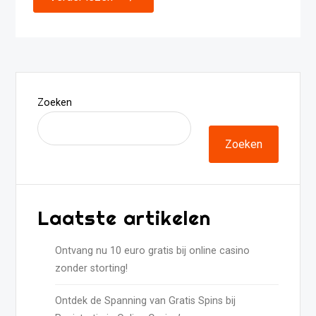
Zoeken
Zoeken
Laatste artikelen
Ontvang nu 10 euro gratis bij online casino
zonder storting!
Ontdek de Spanning van Gratis Spins bij