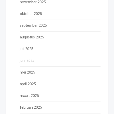
november 2025
oktober 2025
september 2025
augustus 2025
juli 2025
juni 2025
mei 2025
april 2025
maart 2025
februari 2025