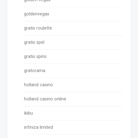
goldenvegas
gratis roulette
gratis spel
gratis spins
gratorama
holland casino
holland casino online
ikibu
infiniza limited