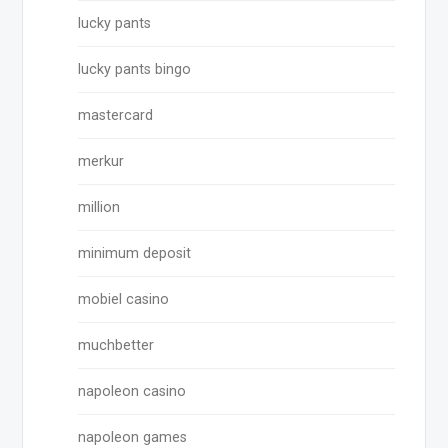
lucky pants
lucky pants bingo
mastercard
merkur
million
minimum deposit
mobiel casino
muchbetter
napoleon casino
napoleon games