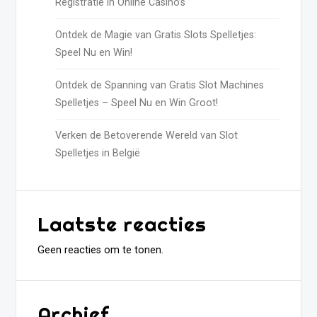
Registratie in Online Casino’s
Ontdek de Magie van Gratis Slots Spelletjes:
Speel Nu en Win!
Ontdek de Spanning van Gratis Slot Machines
Spelletjes – Speel Nu en Win Groot!
Verken de Betoverende Wereld van Slot
Spelletjes in België
Laatste reacties
Geen reacties om te tonen.
Archief