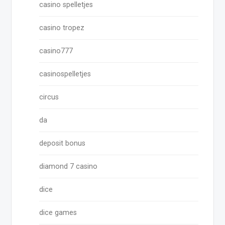
casino spelletjes
casino tropez
casino777
casinospelletjes
circus
da
deposit bonus
diamond 7 casino
dice
dice games