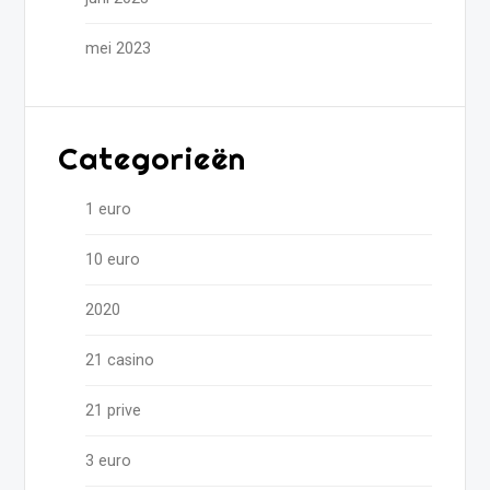
mei 2023
Categorieën
1 euro
10 euro
2020
21 casino
21 prive
3 euro