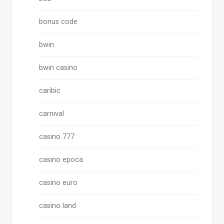
bonus code
bwin
bwin casino
caribic
carnival
casino 777
casino epoca
casino euro
casino land