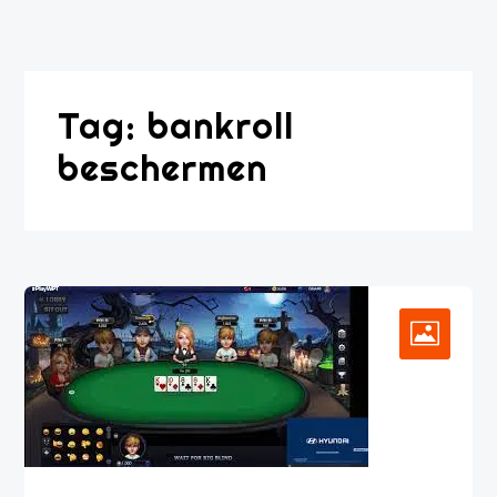
Tag:
bankroll
beschermen