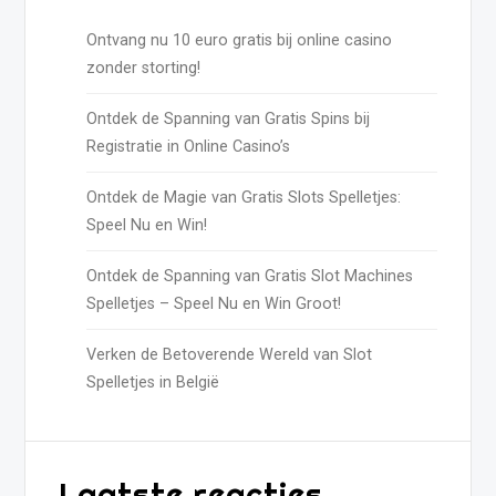
Ontvang nu 10 euro gratis bij online casino
zonder storting!
Ontdek de Spanning van Gratis Spins bij
Registratie in Online Casino’s
Ontdek de Magie van Gratis Slots Spelletjes:
Speel Nu en Win!
Ontdek de Spanning van Gratis Slot Machines
Spelletjes – Speel Nu en Win Groot!
Verken de Betoverende Wereld van Slot
Spelletjes in België
Laatste reacties