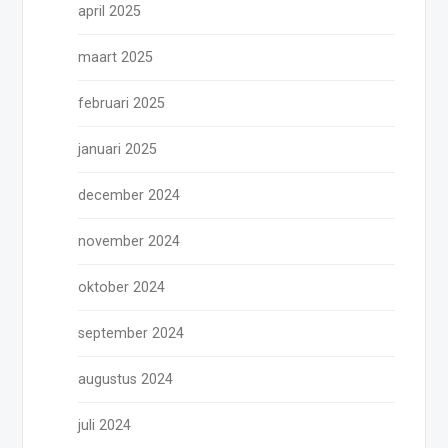
april 2025
maart 2025
februari 2025
januari 2025
december 2024
november 2024
oktober 2024
september 2024
augustus 2024
juli 2024