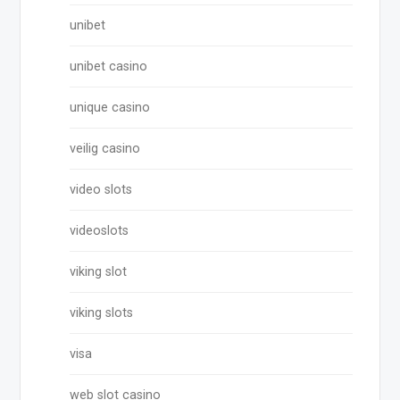
unibet
unibet casino
unique casino
veilig casino
video slots
videoslots
viking slot
viking slots
visa
web slot casino