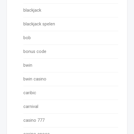
blackjack
blackjack spelen
bob
bonus code
bwin
bwin casino
caribic
carnival
casino 777