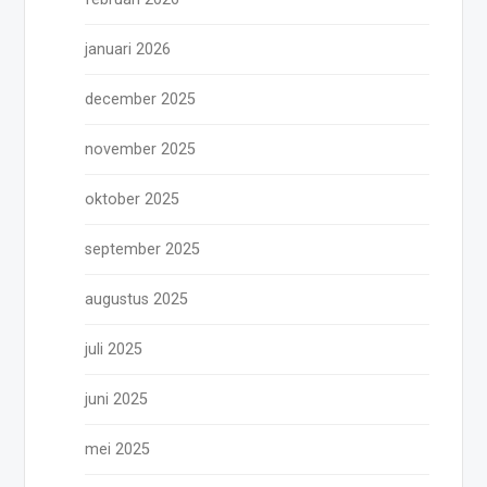
januari 2026
december 2025
november 2025
oktober 2025
september 2025
augustus 2025
juli 2025
juni 2025
mei 2025