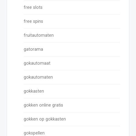
free slots
free spins
fruitautomaten
gatorama
gokautomaat
gokautomaten
gokkasten
gokken online gratis
gokken op gokkasten
gokspellen