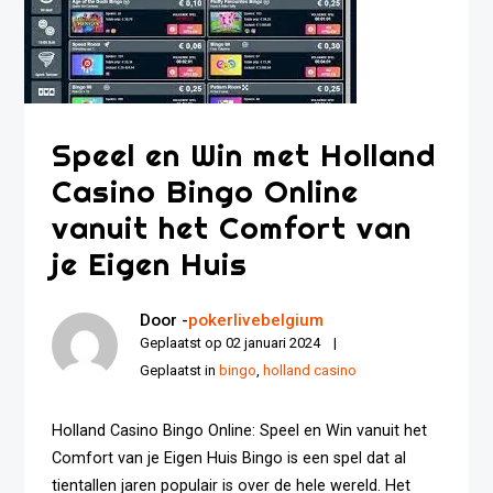
Speel en Win met Holland
Casino Bingo Online
vanuit het Comfort van
je Eigen Huis
Door -
pokerlivebelgium
Geplaatst op
02 januari 2024
Geplaatst in
bingo
,
holland casino
Holland Casino Bingo Online: Speel en Win vanuit het
Comfort van je Eigen Huis Bingo is een spel dat al
tientallen jaren populair is over de hele wereld. Het