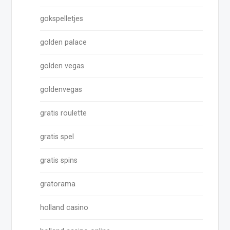
gokspelletjes
golden palace
golden vegas
goldenvegas
gratis roulette
gratis spel
gratis spins
gratorama
holland casino