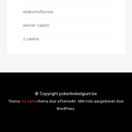
welkomstbonus
winner casino
z casino
© Copyright pokerlivebelgium.be
Thema:
Inx Game
-thema door aThemeArt - Met trots aangedreven door
WordPress.