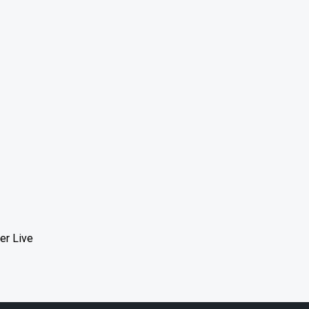
ker Live