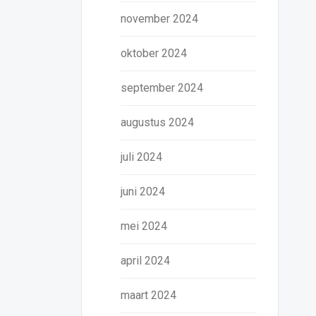
november 2024
oktober 2024
september 2024
augustus 2024
juli 2024
juni 2024
mei 2024
april 2024
maart 2024