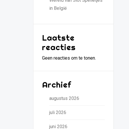
Wereld van Slot Spelletjes
in België
Laatste
reacties
Geen reacties om te tonen.
Archief
augustus 2026
juli 2026
juni 2026