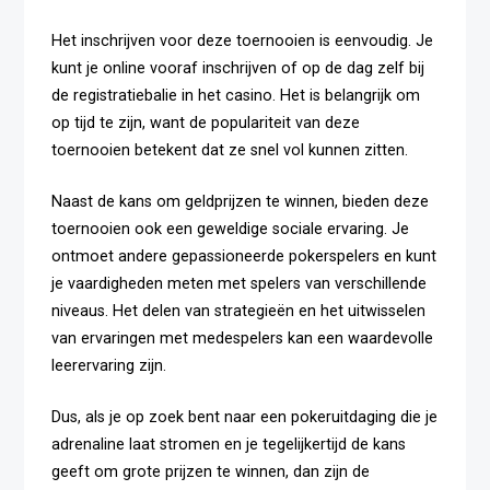
Het inschrijven voor deze toernooien is eenvoudig. Je
kunt je online vooraf inschrijven of op de dag zelf bij
de registratiebalie in het casino. Het is belangrijk om
op tijd te zijn, want de populariteit van deze
toernooien betekent dat ze snel vol kunnen zitten.
Naast de kans om geldprijzen te winnen, bieden deze
toernooien ook een geweldige sociale ervaring. Je
ontmoet andere gepassioneerde pokerspelers en kunt
je vaardigheden meten met spelers van verschillende
niveaus. Het delen van strategieën en het uitwisselen
van ervaringen met medespelers kan een waardevolle
leerervaring zijn.
Dus, als je op zoek bent naar een pokeruitdaging die je
adrenaline laat stromen en je tegelijkertijd de kans
geeft om grote prijzen te winnen, dan zijn de