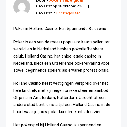
Door -
pokerlivebelgium
Geplaatst op
28 oktober 2023
Geplaatst in
Uncategorized
Poker in Holland Casino: Een Spannende Belevenis
Poker is een van de meest populaire kaartspellen ter
wereld, en in Nederland hebben pokerliefhebbers
geluk. Holland Casino, het enige legale casino in
Nederland, biedt een uitstekende pokerervaring voor
zowel beginnende spelers als ervaren professionals.
Holland Casino heeft vestigingen verspreid over het
hele land, elk met zijn eigen unieke sfeer en aanbod.
Of je nu in Amsterdam, Rotterdam, Utrecht of een
andere stad bent, er is altijd een Holland Casino in de
buurt waar je jouw pokerkunsten kunt laten zien.
Het pokerspel bij Holland Casino is spannend en