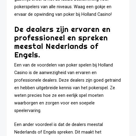
pokerspelers van alle niveaus. Waag een gokje en
ervaar de opwinding van poker bij Holland Casino!
De dealers zijn ervaren en
professioneel en spreken
meestal Nederlands of
Engels.
Een van de voordelen van poker spelen bij Holland
Casino is de aanwezigheid van ervaren en
professionele dealers. Deze dealers zijn goed getraind
en hebben uitgebreide kennis van het pokerspel. Ze
weten precies hoe ze een eerlijk spel moeten
waarborgen en zorgen voor een soepele
speelervaring.
Een ander voordeel is dat de dealers meestal
Nederlands of Engels spreken. Dit maakt het