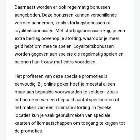
Daarnaast worden er ook regelmatig bonussen
aangeboden. Deze bonussen kunnen verschillende
vormen aannemen, zoals stortingsbonussen of
loyaliteitsbonussen. Met stortingsbonussen krijg je een
extra bedrag bovenop je storting, waardoor je meer
geld hebt om mee te spelen. Loyaliteitsbonussen
worden gegeven aan spelers die regelmatig spelen en
belonen hun trouw met extra voordelen.
Het profiteren van deze speciale promoties is
eenvoudig. Bij online poker hoef je meestal alleen
maar aan bepaalde voorwaarden te voldoen, zoals
het bereiken van een bepaald aantal speelpunten of
het maken van een minimale storting. In fysieke
locaties kun je vaak gebruikmaken van speciale
kaarten of lidmaatschappen om toegang te krijgen tot
de promoties.