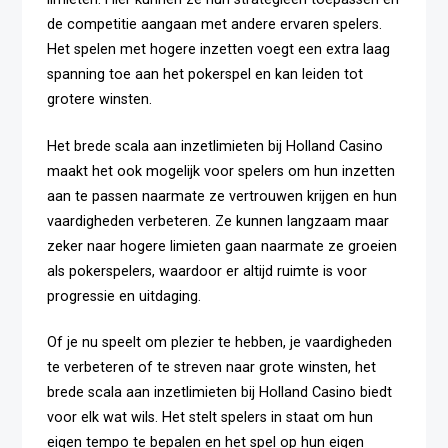
de competitie aangaan met andere ervaren spelers.
Het spelen met hogere inzetten voegt een extra laag
spanning toe aan het pokerspel en kan leiden tot
grotere winsten.
Het brede scala aan inzetlimieten bij Holland Casino
maakt het ook mogelijk voor spelers om hun inzetten
aan te passen naarmate ze vertrouwen krijgen en hun
vaardigheden verbeteren. Ze kunnen langzaam maar
zeker naar hogere limieten gaan naarmate ze groeien
als pokerspelers, waardoor er altijd ruimte is voor
progressie en uitdaging.
Of je nu speelt om plezier te hebben, je vaardigheden
te verbeteren of te streven naar grote winsten, het
brede scala aan inzetlimieten bij Holland Casino biedt
voor elk wat wils. Het stelt spelers in staat om hun
eigen tempo te bepalen en het spel op hun eigen