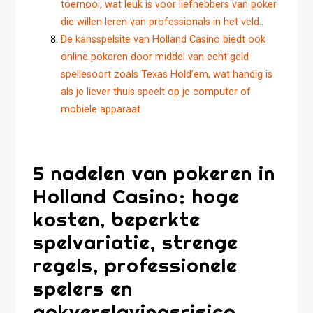
toernooi, wat leuk is voor liefhebbers van poker
die willen leren van professionals in het veld..
De kansspelsite van Holland Casino biedt ook
online pokeren door middel van echt geld
spellesoort zoals Texas Hold’em, wat handig is
als je liever thuis speelt op je computer of
mobiele apparaat
5 nadelen van pokeren in
Holland Casino: hoge
kosten, beperkte
spelvariatie, strenge
regels, professionele
spelers en
gokverslavingsrisico