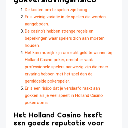
De kosten om te spelen zijn hoog.
Er is weinig variatie in de spellen die worden
aangeboden.
De casino’s hebben strenge regels en
beperkingen waar spelers zich aan moeten
houden.
Het kan moeilijk zijn om echt geld te winnen bij
Holland Casino poker, omdat er vaak
professionele spelers aanwezig zijn die meer
ervaring hebben met het spel dan de
gemiddelde pokerspeler.
Er is een risico dat je verslaafd raakt aan
gokken als je veel speelt in Holland Casino
pokerrooms
Het Holland Casino heeft
een goede reputatie voor