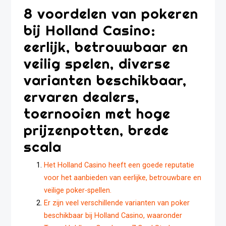
8 voordelen van pokeren
bij Holland Casino:
eerlijk, betrouwbaar en
veilig spelen, diverse
varianten beschikbaar,
ervaren dealers,
toernooien met hoge
prijzenpotten, brede
scala
Het Holland Casino heeft een goede reputatie
voor het aanbieden van eerlijke, betrouwbare en
veilige poker-spellen.
Er zijn veel verschillende varianten van poker
beschikbaar bij Holland Casino, waaronder