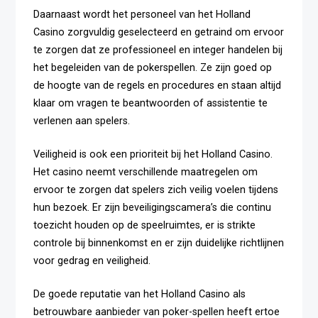
Daarnaast wordt het personeel van het Holland
Casino zorgvuldig geselecteerd en getraind om ervoor
te zorgen dat ze professioneel en integer handelen bij
het begeleiden van de pokerspellen. Ze zijn goed op
de hoogte van de regels en procedures en staan altijd
klaar om vragen te beantwoorden of assistentie te
verlenen aan spelers.
Veiligheid is ook een prioriteit bij het Holland Casino.
Het casino neemt verschillende maatregelen om
ervoor te zorgen dat spelers zich veilig voelen tijdens
hun bezoek. Er zijn beveiligingscamera’s die continu
toezicht houden op de speelruimtes, er is strikte
controle bij binnenkomst en er zijn duidelijke richtlijnen
voor gedrag en veiligheid.
De goede reputatie van het Holland Casino als
betrouwbare aanbieder van poker-spellen heeft ertoe