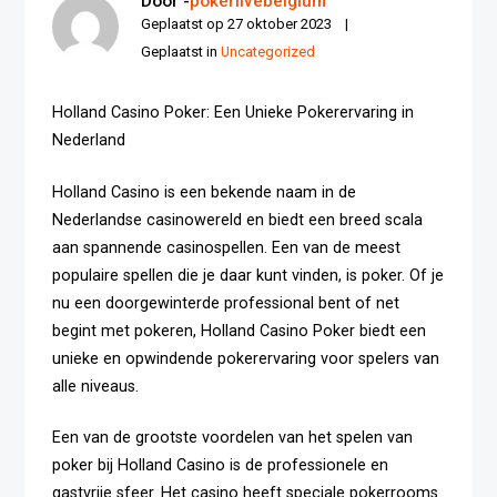
Door -
pokerlivebelgium
Geplaatst op
27 oktober 2023
Geplaatst in
Uncategorized
Holland Casino Poker: Een Unieke Pokerervaring in
Nederland
Holland Casino is een bekende naam in de
Nederlandse casinowereld en biedt een breed scala
aan spannende casinospellen. Een van de meest
populaire spellen die je daar kunt vinden, is poker. Of je
nu een doorgewinterde professional bent of net
begint met pokeren, Holland Casino Poker biedt een
unieke en opwindende pokerervaring voor spelers van
alle niveaus.
Een van de grootste voordelen van het spelen van
poker bij Holland Casino is de professionele en
gastvrije sfeer. Het casino heeft speciale pokerrooms