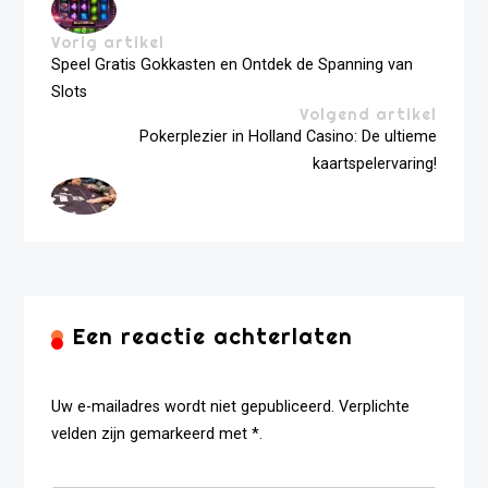
Vorig artikel
Speel Gratis Gokkasten en Ontdek de Spanning van
Slots
Volgend artikel
Pokerplezier in Holland Casino: De ultieme
kaartspelervaring!
Een reactie achterlaten
Uw e-mailadres wordt niet gepubliceerd. Verplichte
velden zijn gemarkeerd met *.