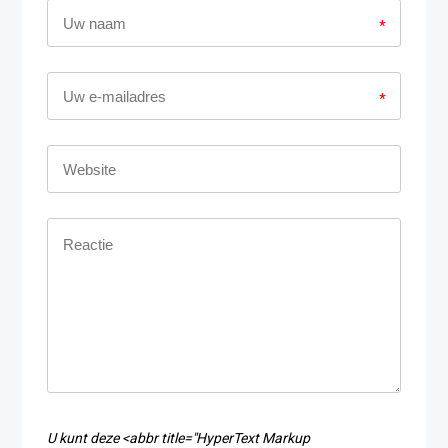
*
*
U kunt deze <abbr title="HyperText Markup