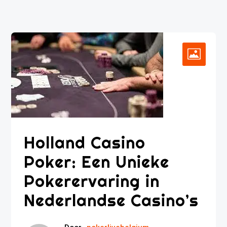
Holland Casino
Poker: Een Unieke
Pokerervaring in
Nederlandse Casino’s