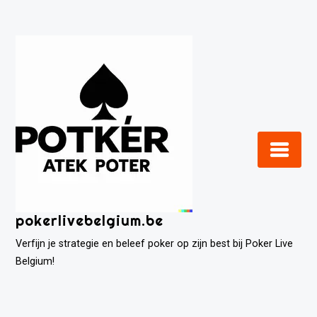
Ga
naar
de
inhoud
pokerlivebelgium.be
Verfijn je strategie en beleef poker op zijn best bij Poker Live
Belgium!