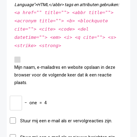
Language">HTML</abbr> tags en attributen gebruiken:
<a href="" title=""> <abbr title="">
<acronym title=""> <b> <blockquote
cite=""> <cite> <code> <del
datetime=""> <em> <i> <q cite=""> <s>
<strike> <strong>
Mijn naam, e-mailadres en website opslaan in deze
browser voor de volgende keer dat ik een reactie
plaats.
−
one
=
4
Stuur mij een e-mail als er vervolgreacties zijn.