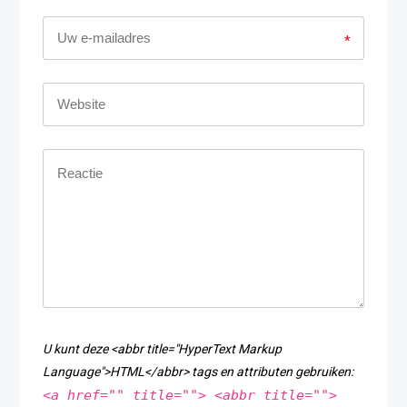
*
U kunt deze <abbr title="HyperText Markup
Language">HTML</abbr> tags en attributen gebruiken:
<a href="" title=""> <abbr title="">