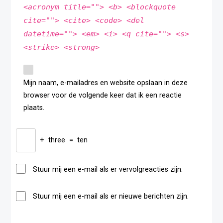
<acronym title=""> <b> <blockquote
cite=""> <cite> <code> <del
datetime=""> <em> <i> <q cite=""> <s>
<strike> <strong>
Mijn naam, e-mailadres en website opslaan in deze
browser voor de volgende keer dat ik een reactie
plaats.
+
three
=
ten
Stuur mij een e-mail als er vervolgreacties zijn.
Stuur mij een e-mail als er nieuwe berichten zijn.