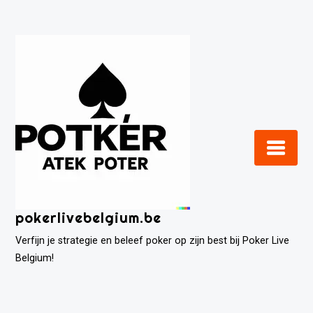
Ga
naar
de
inhoud
pokerlivebelgium.be
Verfijn je strategie en beleef poker op zijn best bij Poker Live
Belgium!