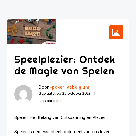
Speelplezier: Ontdek
de Magie van Spelen
Door -
pokerlivebelgium
Geplaatst op
29 oktober 2023
Geplaatst in
nl
Spelen: Het Belang van Ontspanning en Plezier
Spelen is een essentieel onderdeel van ons leven,