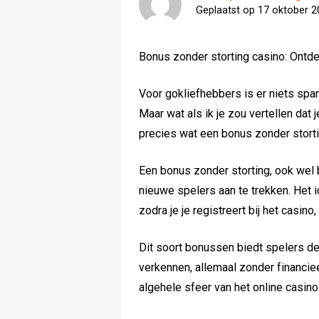
Geplaatst op
17 oktober 
Bonus zonder storting casino: Ontde
Voor gokliefhebbers is er niets spa
Maar wat als ik je zou vertellen dat
precies wat een bonus zonder storti
Een bonus zonder storting, ook wel
nieuwe spelers aan te trekken. Het 
zodra je je registreert bij het casino
Dit soort bonussen biedt spelers de 
verkennen, allemaal zonder financie
algehele sfeer van het online casino