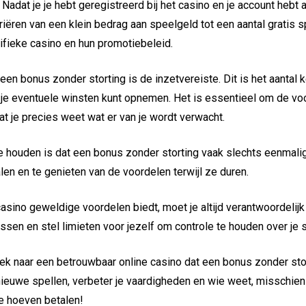
Nadat je je hebt geregistreerd bij het casino en je account hebt
riëren van een klein bedrag aan speelgeld tot een aantal gratis 
ifieke casino en hun promotiebeleid.
 een bonus zonder storting is de inzetvereiste. Dit is het aantal 
je eventuele winsten kunt opnemen. Het is essentieel om de v
t je precies weet wat er van je wordt verwacht.
e houden is dat een bonus zonder storting vaak slechts eenmali
alen en te genieten van de voordelen terwijl ze duren.
ino geweldige voordelen biedt, moet je altijd verantwoordelijk b
issen en stel limieten voor jezelf om controle te houden over je
k naar een betrouwbaar online casino dat een bonus zonder stor
nieuwe spellen, verbeter je vaardigheden en wie weet, misschien 
te hoeven betalen!