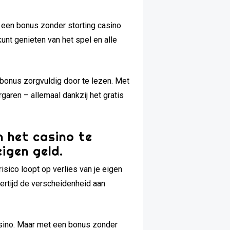
s een bonus zonder storting casino
unt genieten van het spel en alle
 bonus zorgvuldig door te lezen. Met
garen – allemaal dankzij het gratis
n het casino te
eigen geld.
isico loopt op verlies van je eigen
kertijd de verscheidenheid aan
asino. Maar met een bonus zonder