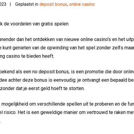
2023
Geplaatst in
deposit bonus
,
online casino
k de voordelen van gratis spelen
nnender dan het ontdekken van nieuwe online casino’s en het uitp
 je kunt genieten van de opwinding van het spel zonder zelfs maar
ng casino te bieden heeft.
 bekend als een no deposit bonus, is een promotie die door onl
idee achter deze bonus is eenvoudig: je ontvangt een bepaald be
, zonder dat je eerst geld hoeft te storten.
mogelijkheid om verschillende spellen uit te proberen en de func
el risico. Het is een geweldige manier om vertrouwd te raken me
.