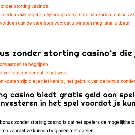
onder storting casino’s.
bieden vaak lagere playthrough vereistes dan andere online casi
oldoen aan de vereistes voordat u winsten mag laten uitbetal
us zonder storting casino’s die
orwaarden te begrijpen.
ld verliest zonder dat je het weet.
n kosten zijn die je niet kent bij het gebruik van de bonus zonder
ng casino biedt gratis geld aan spe
 investeren in het spel voordat je k
bonus zonder storting casino is dat het spelers de mogelijkheid
teren voordat ze kunnen beginnen met spelen.