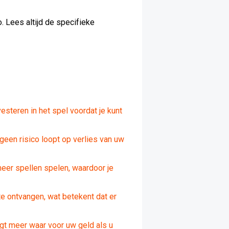
. Lees altijd de specifieke
vesteren in het spel voordat je kunt
geen risico loopt op verlies van uw
meer spellen spelen, waardoor je
e ontvangen, wat betekent dat er
jgt meer waar voor uw geld als u