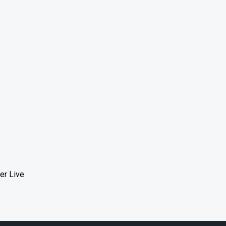
ker Live