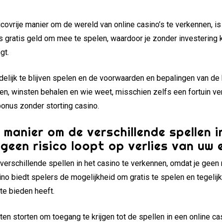
icovrije manier om de wereld van online casino’s te verkennen, i
s gratis geld om mee te spelen, waardoor je zonder investering k
gt.
delijk te blijven spelen en de voorwaarden en bepalingen van de
en, winsten behalen en wie weet, misschien zelfs een fortuin ver
bonus zonder storting casino.
 manier om de verschillende spellen i
geen risico loopt op verlies van uw 
rschillende spellen in het casino te verkennen, omdat je geen r
ino biedt spelers de mogelijkheid om gratis te spelen en tegelij
te bieden heeft.
n storten om toegang te krijgen tot de spellen in een online c