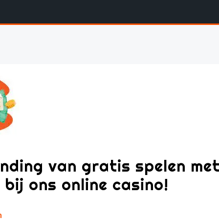
nding van gratis spelen me
bij ons online casino!
m