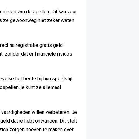
enieten van de spellen. Dit kan voor
als ze gewoonweg niet zeker weten
ct na registratie gratis geld
 zonder dat er financiële risico’s
elke het beste bij hun speelstijl
ospellen, je kunt ze allemaal
n vaardigheden willen verbeteren. Je
geld dat je hebt ontvangen. Dit stelt
 zich zorgen hoeven te maken over