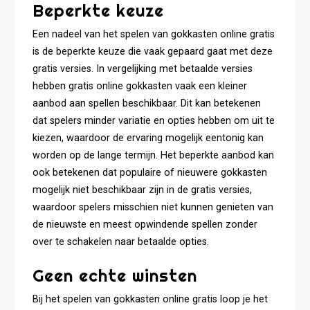
Beperkte keuze
Een nadeel van het spelen van gokkasten online gratis
is de beperkte keuze die vaak gepaard gaat met deze
gratis versies. In vergelijking met betaalde versies
hebben gratis online gokkasten vaak een kleiner
aanbod aan spellen beschikbaar. Dit kan betekenen
dat spelers minder variatie en opties hebben om uit te
kiezen, waardoor de ervaring mogelijk eentonig kan
worden op de lange termijn. Het beperkte aanbod kan
ook betekenen dat populaire of nieuwere gokkasten
mogelijk niet beschikbaar zijn in de gratis versies,
waardoor spelers misschien niet kunnen genieten van
de nieuwste en meest opwindende spellen zonder
over te schakelen naar betaalde opties.
Geen echte winsten
Bij het spelen van gokkasten online gratis loop je het