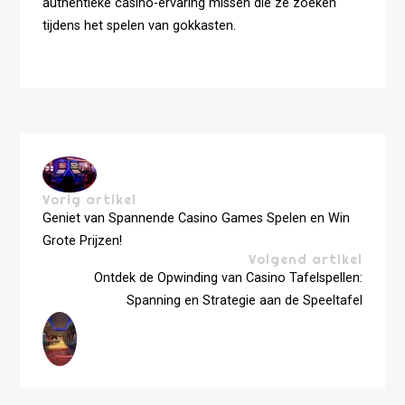
authentieke casino-ervaring missen die ze zoeken
tijdens het spelen van gokkasten.
Vorig artikel
Geniet van Spannende Casino Games Spelen en Win
Grote Prijzen!
Volgend artikel
Ontdek de Opwinding van Casino Tafelspellen:
Spanning en Strategie aan de Speeltafel