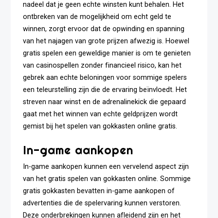
nadeel dat je geen echte winsten kunt behalen. Het
ontbreken van de mogelijkheid om echt geld te
winnen, zorgt ervoor dat de opwinding en spanning
van het najagen van grote prijzen afwezig is. Hoewel
gratis spelen een geweldige manier is om te genieten
van casinospellen zonder financieel risico, kan het
gebrek aan echte beloningen voor sommige spelers
een teleurstelling zijn die de ervaring beïnvloedt. Het
streven naar winst en de adrenalinekick die gepaard
gaat met het winnen van echte geldprijzen wordt
gemist bij het spelen van gokkasten online gratis.
In-game aankopen
In-game aankopen kunnen een vervelend aspect zijn
van het gratis spelen van gokkasten online. Sommige
gratis gokkasten bevatten in-game aankopen of
advertenties die de spelervaring kunnen verstoren.
Deze onderbrekingen kunnen afleidend zijn en het