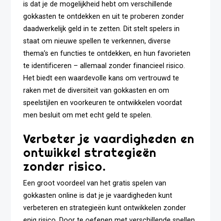
is dat je de mogelijkheid hebt om verschillende
gokkasten te ontdekken en uit te proberen zonder
daadwerkelijk geld in te zetten. Dit stelt spelers in
staat om nieuwe spellen te verkennen, diverse
thema’s en functies te ontdekken, en hun favorieten
te identificeren – allemaal zonder financieel risico.
Het biedt een waardevolle kans om vertrouwd te
raken met de diversiteit van gokkasten en om
speelstijlen en voorkeuren te ontwikkelen voordat
men besluit om met echt geld te spelen.
Verbeter je vaardigheden en
ontwikkel strategieën
zonder risico.
Een groot voordeel van het gratis spelen van
gokkasten online is dat je je vaardigheden kunt
verbeteren en strategieën kunt ontwikkelen zonder
enig risico. Door te oefenen met verschillende spellen