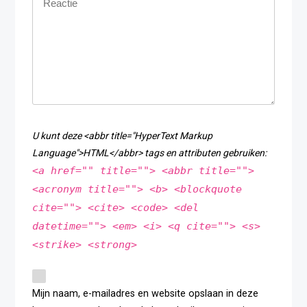
U kunt deze <abbr title="HyperText Markup
Language">HTML</abbr> tags en attributen gebruiken:
<a href="" title=""> <abbr title="">
<acronym title=""> <b> <blockquote
cite=""> <cite> <code> <del
datetime=""> <em> <i> <q cite=""> <s>
<strike> <strong>
Mijn naam, e-mailadres en website opslaan in deze