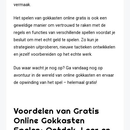
vermaak.
Het spelen van gokkasten online gratis is ook een
geweldige manier om vertrouwd te raken met de
regels en functies van verschillende spellen voordat je
besluit om met echt geld te spelen. Zo kun je
strategieën uitproberen, nieuwe tactieken ontwikkelen
en jezelf voorbereiden op het echte werk.
Dus waar wacht je nog op? Ga vandaag nog op
avontuur in de wereld van online gokkasten en ervaar
de opwinding van het spel – helemaal gratis!
Voordelen van Gratis
Online Gokkasten
Spelen: Ontdek, Leer en