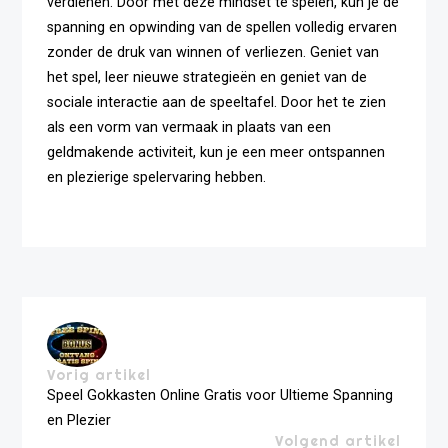
verdienen. Door met deze mindset te spelen, kun je de
spanning en opwinding van de spellen volledig ervaren
zonder de druk van winnen of verliezen. Geniet van
het spel, leer nieuwe strategieën en geniet van de
sociale interactie aan de speeltafel. Door het te zien
als een vorm van vermaak in plaats van een
geldmakende activiteit, kun je een meer ontspannen
en plezierige spelervaring hebben.
Vorig artikel
Speel Gokkasten Online Gratis voor Ultieme Spanning
en Plezier
Volgend artikel