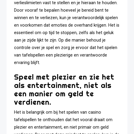
verlieslimieten vast te stellen en je hieraan te houden.
Door vooraf te bepalen hoeveel je bereid bent te
winnen en te verliezen, kun je verantwoordelijk spelen
en voorkomen dat emoties de overhand krijgen. Het is
essentieel om op tijd te stoppen, zelfs als het geluk
aan je zijde lijkt te zijn. Op die manier behoud je
controle over je spel en zorg je ervoor dat het spelen
van tafelspellen een plezierige en verantwoorde
ervaring blijft.
Speel met plezier en zie het
als entertainment, niet als
een manier om geld te
verdienen.
Het is belangrijk om bij het spelen van casino
tafelspellen te onthouden dat het vooral draait om
plezier en entertainment, en niet primair om geld