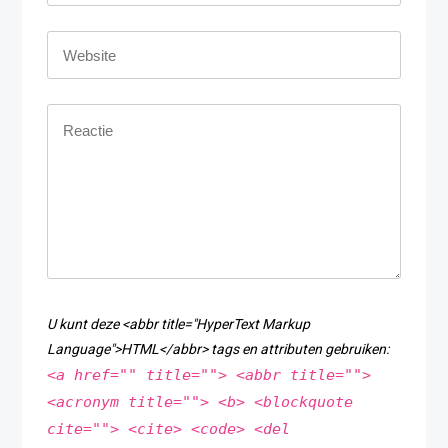
U kunt deze <abbr title="HyperText Markup
Language">HTML</abbr> tags en attributen gebruiken:
<a href="" title=""> <abbr title="">
<acronym title=""> <b> <blockquote
cite=""> <cite> <code> <del