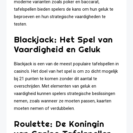
moderne varianten zoals poker en baccarat,
tafelspellen bieden spelers de kans om hun geluk te
beproeven en hun strategische vaardigheden te
testen.
Blackjack: Het Spel van
Vaardigheid en Geluk
Blackjack is een van de meest populaire tafelspellen in
casino’s. Het doel van het spel is om zo dicht mogelijk
bij 21 punten te komen zonder dit aantal te
overschrijden. Met elementen van geluk en
vaardigheid kunnen spelers strategische beslissingen
nemen, zoals wanneer ze moeten passen, kaarten
moeten nemen of verdubbelen.
Roulette: De Koningin