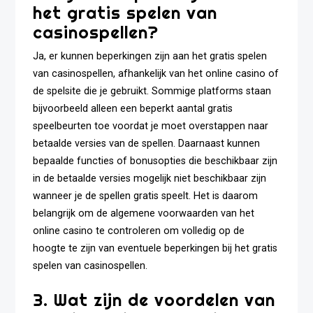
het gratis spelen van
casinospellen?
Ja, er kunnen beperkingen zijn aan het gratis spelen
van casinospellen, afhankelijk van het online casino of
de spelsite die je gebruikt. Sommige platforms staan
bijvoorbeeld alleen een beperkt aantal gratis
speelbeurten toe voordat je moet overstappen naar
betaalde versies van de spellen. Daarnaast kunnen
bepaalde functies of bonusopties die beschikbaar zijn
in de betaalde versies mogelijk niet beschikbaar zijn
wanneer je de spellen gratis speelt. Het is daarom
belangrijk om de algemene voorwaarden van het
online casino te controleren om volledig op de
hoogte te zijn van eventuele beperkingen bij het gratis
spelen van casinospellen.
3. Wat zijn de voordelen van