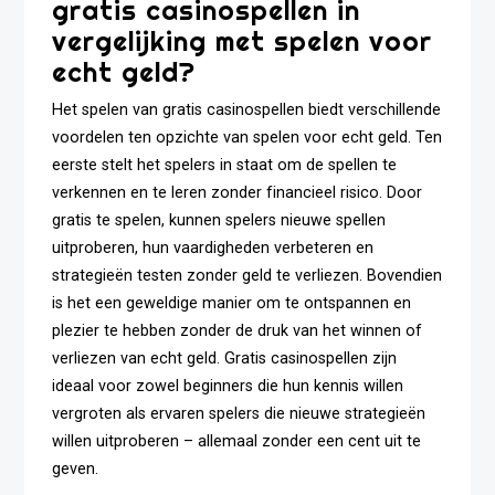
gratis casinospellen in
vergelijking met spelen voor
echt geld?
Het spelen van gratis casinospellen biedt verschillende
voordelen ten opzichte van spelen voor echt geld. Ten
eerste stelt het spelers in staat om de spellen te
verkennen en te leren zonder financieel risico. Door
gratis te spelen, kunnen spelers nieuwe spellen
uitproberen, hun vaardigheden verbeteren en
strategieën testen zonder geld te verliezen. Bovendien
is het een geweldige manier om te ontspannen en
plezier te hebben zonder de druk van het winnen of
verliezen van echt geld. Gratis casinospellen zijn
ideaal voor zowel beginners die hun kennis willen
vergroten als ervaren spelers die nieuwe strategieën
willen uitproberen – allemaal zonder een cent uit te
geven.