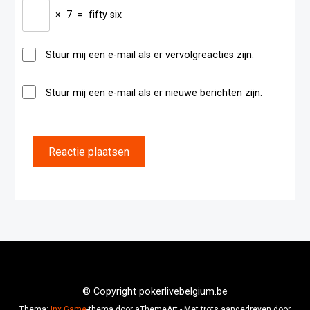
×
7
=
fifty six
Stuur mij een e-mail als er vervolgreacties zijn.
Stuur mij een e-mail als er nieuwe berichten zijn.
Reactie plaatsen
© Copyright pokerlivebelgium.be
Thema:
Inx Game
-thema door aThemeArt - Met trots aangedreven door