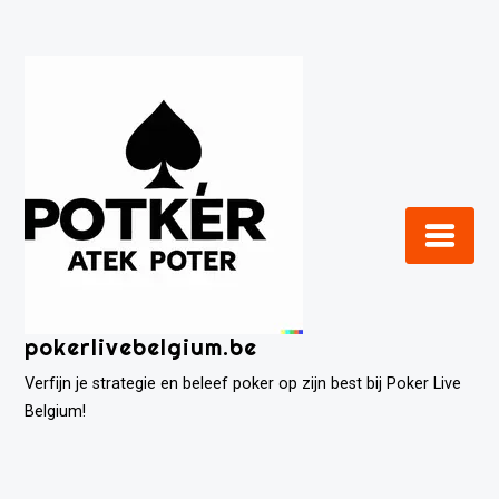
Ga
naar
de
inhoud
pokerlivebelgium.be
Verfijn je strategie en beleef poker op zijn best bij Poker Live
Belgium!