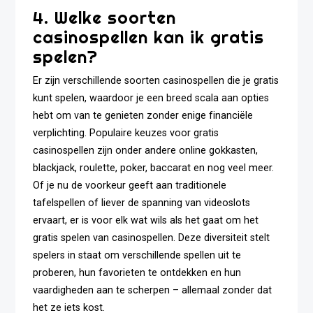
4. Welke soorten
casinospellen kan ik gratis
spelen?
Er zijn verschillende soorten casinospellen die je gratis
kunt spelen, waardoor je een breed scala aan opties
hebt om van te genieten zonder enige financiële
verplichting. Populaire keuzes voor gratis
casinospellen zijn onder andere online gokkasten,
blackjack, roulette, poker, baccarat en nog veel meer.
Of je nu de voorkeur geeft aan traditionele
tafelspellen of liever de spanning van videoslots
ervaart, er is voor elk wat wils als het gaat om het
gratis spelen van casinospellen. Deze diversiteit stelt
spelers in staat om verschillende spellen uit te
proberen, hun favorieten te ontdekken en hun
vaardigheden aan te scherpen – allemaal zonder dat
het ze iets kost.