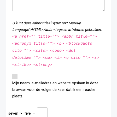
U kunt deze <abbr title="HyperText Markup
Language">HTML</abbr> tags en attributen gebruiken:
<a href="" title=""> <abbr title="">
<acronym title=""> <b> <blockquote
cite=""> <cite> <code> <del
datetime=""> <em> <i> <q cite=""> <s>
<strike> <strong>
Mijn naam, e-mailadres en website opslaan in deze
browser voor de volgende keer dat ik een reactie
plaats.
seven
×
five
=