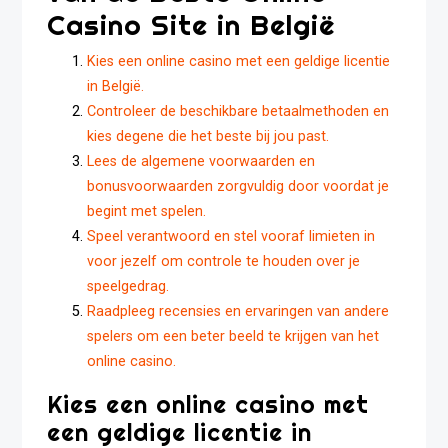
Casino Site in België
Kies een online casino met een geldige licentie
in België.
Controleer de beschikbare betaalmethoden en
kies degene die het beste bij jou past.
Lees de algemene voorwaarden en
bonusvoorwaarden zorgvuldig door voordat je
begint met spelen.
Speel verantwoord en stel vooraf limieten in
voor jezelf om controle te houden over je
speelgedrag.
Raadpleeg recensies en ervaringen van andere
spelers om een beter beeld te krijgen van het
online casino.
Kies een online casino met
een geldige licentie in