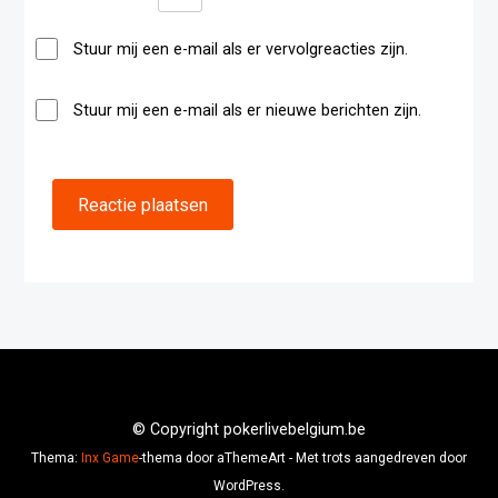
Stuur mij een e-mail als er vervolgreacties zijn.
Stuur mij een e-mail als er nieuwe berichten zijn.
Reactie plaatsen
© Copyright pokerlivebelgium.be
Thema:
Inx Game
-thema door aThemeArt - Met trots aangedreven door
WordPress.