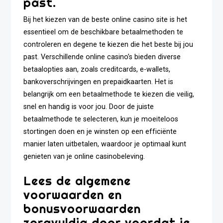
past.
Bij het kiezen van de beste online casino site is het
essentieel om de beschikbare betaalmethoden te
controleren en degene te kiezen die het beste bij jou
past. Verschillende online casino’s bieden diverse
betaalopties aan, zoals creditcards, e-wallets,
bankoverschrijvingen en prepaidkaarten. Het is
belangrijk om een betaalmethode te kiezen die veilig,
snel en handig is voor jou. Door de juiste
betaalmethode te selecteren, kun je moeiteloos
stortingen doen en je winsten op een efficiënte
manier laten uitbetalen, waardoor je optimaal kunt
genieten van je online casinobeleving.
Lees de algemene
voorwaarden en
bonusvoorwaarden
zorgvuldig door voordat je