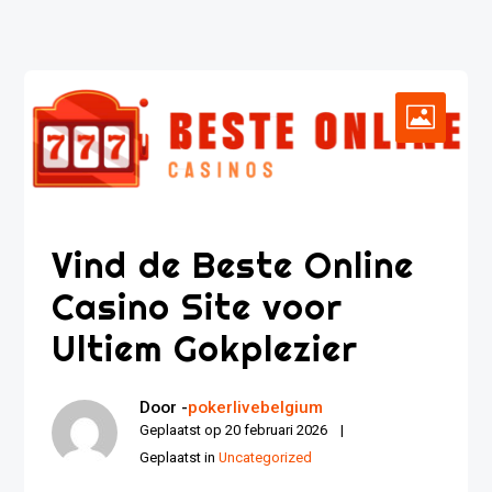
Vind de Beste Online
Casino Site voor
Ultiem Gokplezier
Door -
pokerlivebelgium
Geplaatst op
20 februari 2026
Geplaatst in
Uncategorized