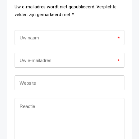
Uw e-mailadres wordt niet gepubliceerd. Verplichte
velden zijn gemarkeerd met *.
*
*