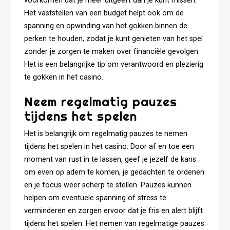
voorkomen dat je meer uitgeeft dan je kunt missen.
Het vaststellen van een budget helpt ook om de
spanning en opwinding van het gokken binnen de
perken te houden, zodat je kunt genieten van het spel
zonder je zorgen te maken over financiële gevolgen.
Het is een belangrijke tip om verantwoord en plezierig
te gokken in het casino.
Neem regelmatig pauzes
tijdens het spelen
Het is belangrijk om regelmatig pauzes te nemen
tijdens het spelen in het casino. Door af en toe een
moment van rust in te lassen, geef je jezelf de kans
om even op adem te komen, je gedachten te ordenen
en je focus weer scherp te stellen. Pauzes kunnen
helpen om eventuele spanning of stress te
verminderen en zorgen ervoor dat je fris en alert blijft
tijdens het spelen. Het nemen van regelmatige pauzes