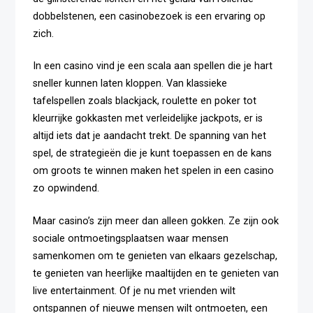
dobbelstenen, een casinobezoek is een ervaring op
zich.
In een casino vind je een scala aan spellen die je hart
sneller kunnen laten kloppen. Van klassieke
tafelspellen zoals blackjack, roulette en poker tot
kleurrijke gokkasten met verleidelijke jackpots, er is
altijd iets dat je aandacht trekt. De spanning van het
spel, de strategieën die je kunt toepassen en de kans
om groots te winnen maken het spelen in een casino
zo opwindend.
Maar casino’s zijn meer dan alleen gokken. Ze zijn ook
sociale ontmoetingsplaatsen waar mensen
samenkomen om te genieten van elkaars gezelschap,
te genieten van heerlijke maaltijden en te genieten van
live entertainment. Of je nu met vrienden wilt
ontspannen of nieuwe mensen wilt ontmoeten, een