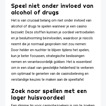
Speel niet onder invloed van
alcohol of drugs
Het is van cruciaal belang om niet onder invloed van
alcohol of drugs te spelen wanneer je een casino
bezoekt. Deze stoffen kunnen je oordeel vertroebelen
en je besluitvorming beïnvloeden, waardoor je risico’s
neemt die je normaal gesproken niet zou nemen.
Door helder en nuchter te blijven tijdens het spelen,
kun je beter focussen, strategische beslissingen
nemen en verantwoordelijk gokken. Het is essentieel
om in een staat van geestelijke helderheid te verkeren
om optimaal te genieten van de casinobeleving en
verstandige keuzes te maken aan de speeltafel.
Zoek naar spellen met een
lager huisvoordeel
Een slimme tip voor casinobezoekers is om te zoeken