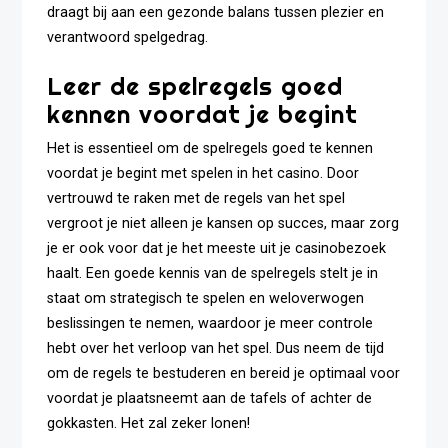
draagt bij aan een gezonde balans tussen plezier en
verantwoord spelgedrag.
Leer de spelregels goed
kennen voordat je begint
Het is essentieel om de spelregels goed te kennen
voordat je begint met spelen in het casino. Door
vertrouwd te raken met de regels van het spel
vergroot je niet alleen je kansen op succes, maar zorg
je er ook voor dat je het meeste uit je casinobezoek
haalt. Een goede kennis van de spelregels stelt je in
staat om strategisch te spelen en weloverwogen
beslissingen te nemen, waardoor je meer controle
hebt over het verloop van het spel. Dus neem de tijd
om de regels te bestuderen en bereid je optimaal voor
voordat je plaatsneemt aan de tafels of achter de
gokkasten. Het zal zeker lonen!