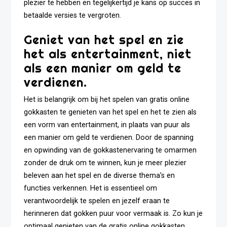
plezier te hebben en tegelijkertijd je kans op succes in
betaalde versies te vergroten.
Geniet van het spel en zie
het als entertainment, niet
als een manier om geld te
verdienen.
Het is belangrijk om bij het spelen van gratis online
gokkasten te genieten van het spel en het te zien als
een vorm van entertainment, in plaats van puur als
een manier om geld te verdienen. Door de spanning
en opwinding van de gokkastenervaring te omarmen
zonder de druk om te winnen, kun je meer plezier
beleven aan het spel en de diverse thema’s en
functies verkennen. Het is essentieel om
verantwoordelijk te spelen en jezelf eraan te
herinneren dat gokken puur voor vermaak is. Zo kun je
optimaal genieten van de gratis online gokkasten