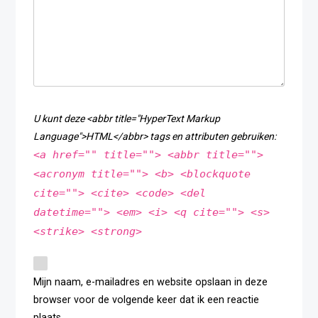
U kunt deze <abbr title="HyperText Markup
Language">HTML</abbr> tags en attributen gebruiken:
<a href="" title=""> <abbr title="">
<acronym title=""> <b> <blockquote
cite=""> <cite> <code> <del
datetime=""> <em> <i> <q cite=""> <s>
<strike> <strong>
Mijn naam, e-mailadres en website opslaan in deze
browser voor de volgende keer dat ik een reactie
plaats.