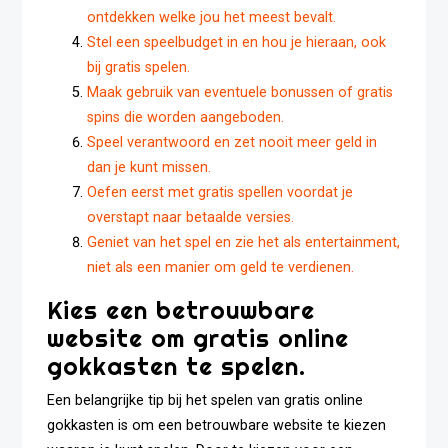
ontdekken welke jou het meest bevalt.
Stel een speelbudget in en hou je hieraan, ook
bij gratis spelen.
Maak gebruik van eventuele bonussen of gratis
spins die worden aangeboden.
Speel verantwoord en zet nooit meer geld in
dan je kunt missen.
Oefen eerst met gratis spellen voordat je
overstapt naar betaalde versies.
Geniet van het spel en zie het als entertainment,
niet als een manier om geld te verdienen.
Kies een betrouwbare
website om gratis online
gokkasten te spelen.
Een belangrijke tip bij het spelen van gratis online
gokkasten is om een betrouwbare website te kiezen