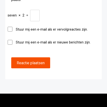
seven
×
2
=
Stuur mij een e-mail als er vervolgreacties zijn.
Stuur mij een e-mail als er nieuwe berichten zijn.
Reactie plaatsen