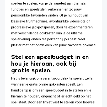
spellen te spelen, kun je de variëteit aan thema’s,
functies en speelstijlen verkennen en zo jouw
persoonlijke favorieten vinden. Of je nu houdt van
klassieke fruitmachines, avontuurlijke videoslots of
progressieve jackpotspellen, door te experimenteren
met verschillende gokkasten kun je de ultieme
spelervaring vinden die perfect bij jou past. Veel
plezier met het ontdekken van jouw favoriete gokkast!
Stel een speelbudget in en
hou je hieraan, ook bij
gratis spelen.
Het is belangrijk om verantwoordelijk te spelen, zelfs
wanneer je gratis online gokkasten speelt. Een
handige tip is om een speelbudget in te stellen en je
hieraan te houden, ongeacht of er echt geld op het
spel staat. Door een limiet vast te stellen voor hoeveel