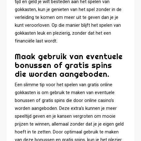
tijd en geld je wilt besteden aan het spelen van
gokkasten, kun je genieten van het spel zonder in de
verleiding te komen om meer uit te geven dan je je
kunt veroorloven. Op die manier blijft het spelen van
gokkasten leuk en plezierig, zonder dat het een
financiële last wordt.
Maak gebruik van eventuele
bonussen of gratis spins
die worden aangeboden.
Een slimme tip voor het spelen van gratis online
gokkasten is om gebruik te maken van eventuele
bonussen of gratis spins die door online casino’s
worden aangeboden. Deze extra’s kunnen je meer
speeltijd geven en je kansen vergroten om mooie
prijzen te winnen, allemaal zonder dat je je eigen geld
hoeft in te zetten. Door optimaal gebruik te maken
van deze bonussen en gratis spins, kun je het plezier