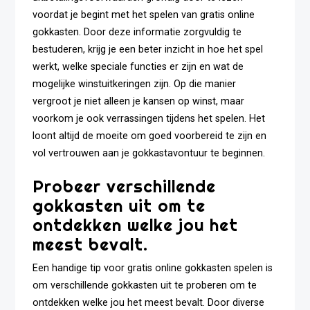
voordat je begint met het spelen van gratis online
gokkasten. Door deze informatie zorgvuldig te
bestuderen, krijg je een beter inzicht in hoe het spel
werkt, welke speciale functies er zijn en wat de
mogelijke winstuitkeringen zijn. Op die manier
vergroot je niet alleen je kansen op winst, maar
voorkom je ook verrassingen tijdens het spelen. Het
loont altijd de moeite om goed voorbereid te zijn en
vol vertrouwen aan je gokkastavontuur te beginnen.
Probeer verschillende
gokkasten uit om te
ontdekken welke jou het
meest bevalt.
Een handige tip voor gratis online gokkasten spelen is
om verschillende gokkasten uit te proberen om te
ontdekken welke jou het meest bevalt. Door diverse