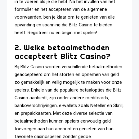
in te voeren als je die hebt. Na het invullen van het
formulier en het accepteren van de algemene
voorwaarden, ben je klaar om te genieten van alle
opwinding en spanning die Blitz Casino te bieden
heeft. Registreer nu en begin met spelen!
2. Welke betaalmethoden
accepteert Blitz Casino?
Bij Blitz Casino worden verschillende betaalmethoden
geaccepteerd om het storten en opnemen van geld
zo gemakkelijk en veilig mogelijk te maken voor onze
spelers. Enkele van de populaire betaalopties die Blitz
Casino aanbiedt, zijn onder andere creditcards,
bankoverschrijvingen, e-wallets zoals Neteller en Skrill,
en prepaidkaarten. Met deze diverse selectie van
betaalmethoden kunnen spelers eenvoudig geld
toevoegen aan hun account en genieten van hun
favoriete casinospellen zonder gedoe.