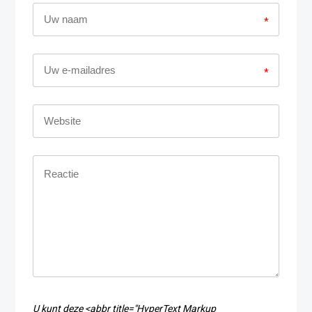
*
*
U kunt deze <abbr title="HyperText Markup