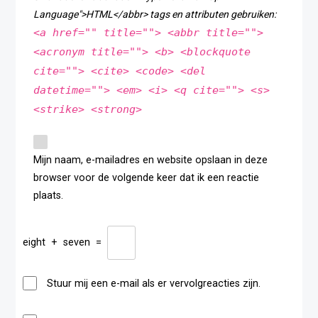
Language">HTML</abbr> tags en attributen gebruiken:
<a href="" title=""> <abbr title="">
<acronym title=""> <b> <blockquote
cite=""> <cite> <code> <del
datetime=""> <em> <i> <q cite=""> <s>
<strike> <strong>
Mijn naam, e-mailadres en website opslaan in deze
browser voor de volgende keer dat ik een reactie
plaats.
eight
+
seven
=
Stuur mij een e-mail als er vervolgreacties zijn.