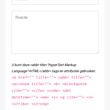
U kunt deze <abbr title="HyperText Markup
Language">HTML</abbr> tags en attributen gebruiken:
<a href="" title=""> <abbr title="">
<acronym title=""> <b> <blockquote
cite=""> <cite> <code> <del
datetime=""> <em> <i> <q cite=""> <s>
<strike> <strong>