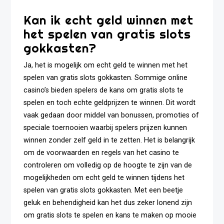
Kan ik echt geld winnen met
het spelen van gratis slots
gokkasten?
Ja, het is mogelijk om echt geld te winnen met het
spelen van gratis slots gokkasten. Sommige online
casino’s bieden spelers de kans om gratis slots te
spelen en toch echte geldprijzen te winnen. Dit wordt
vaak gedaan door middel van bonussen, promoties of
speciale toernooien waarbij spelers prijzen kunnen
winnen zonder zelf geld in te zetten. Het is belangrijk
om de voorwaarden en regels van het casino te
controleren om volledig op de hoogte te zijn van de
mogelijkheden om echt geld te winnen tijdens het
spelen van gratis slots gokkasten. Met een beetje
geluk en behendigheid kan het dus zeker lonend zijn
om gratis slots te spelen en kans te maken op mooie