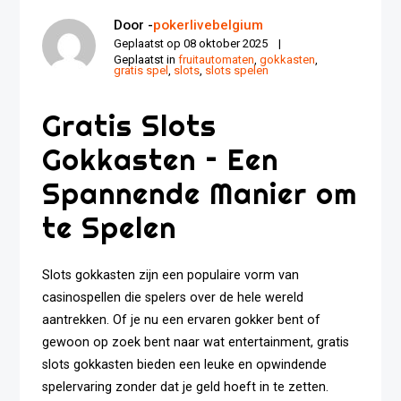
Door -
pokerlivebelgium
Geplaatst op
08 oktober 2025
Geplaatst in
fruitautomaten
,
gokkasten
,
gratis spel
,
slots
,
slots spelen
Gratis Slots
Gokkasten – Een
Spannende Manier om
te Spelen
Slots gokkasten zijn een populaire vorm van
casinospellen die spelers over de hele wereld
aantrekken. Of je nu een ervaren gokker bent of
gewoon op zoek bent naar wat entertainment, gratis
slots gokkasten bieden een leuke en opwindende
spelervaring zonder dat je geld hoeft in te zetten.