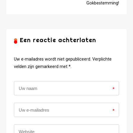
Gokbestemming!
Een reactie achterlaten
Uw e-mailadres wordt niet gepubliceerd. Verplichte
velden zijn gemarkeerd met *.
*
*