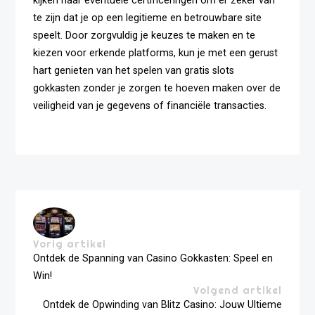
kijken naar eventuele certificeringen om er zeker van
te zijn dat je op een legitieme en betrouwbare site
speelt. Door zorgvuldig je keuzes te maken en te
kiezen voor erkende platforms, kun je met een gerust
hart genieten van het spelen van gratis slots
gokkasten zonder je zorgen te hoeven maken over de
veiligheid van je gegevens of financiële transacties.
Vorig artikel
Ontdek de Spanning van Casino Gokkasten: Speel en
Win!
Volgend artikel
Ontdek de Opwinding van Blitz Casino: Jouw Ultieme