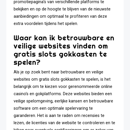
promotiepagina’s van verschillende platforms te
bekijken en op de hoogte te blijven van de nieuwste
aanbiedingen om optimaal te profiteren van deze
extra voordelen tijdens het spelen.
Waar kan ik betrouwbare en
veilige websites vinden om
gratis slots gokkasten te
spelen?
Als je op zoek bent naar betrouwbare en veilige
websites om gratis slots gokkasten te spelen, is het
belangrijk om te kiezen voor gerenommeerde online
casino’s en gokplatforms. Deze websites bieden een
veilige spelomgeving, eerlijke kansen en betrouwbare
software om een optimale spelervaring te
garanderen. Het is aan te raden om recensies te
lezen, de licenties van de website te controleren en te