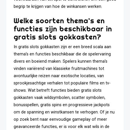
begrip te krijgen van hoe de winkansen werken.
Welke soorten thema’s en
functies zijn beschikbaar in
gratis slots gokkasten?
In gratis slots gokkasten zijn er een breed scala aan
thema’s en functies beschikbaar die de spelervaring
divers en boeiend maken. Spelers kunnen thema’s
vinden variërend van klassieke fruitmachines tot
avontuurlijke reizen naar exotische locaties, van
sprookjesachtige verhalen tot populaire films en tv-
shows. Wat betreft functies bieden gratis slots
gokkasten vaak wildsymbolen, scatter symbolen,
bonusspellen, gratis spins en progressieve jackpots
om de spanning en winstkansen te verhogen. Of je nu
op zoek bent naar eenvoudige gameplay of meer
geavanceerde functies, er is voor elk wat wils in de