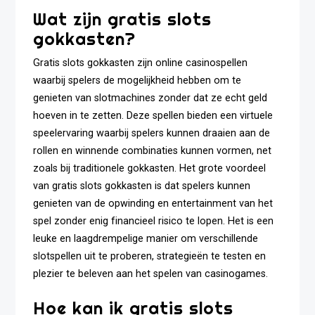
Wat zijn gratis slots
gokkasten?
Gratis slots gokkasten zijn online casinospellen
waarbij spelers de mogelijkheid hebben om te
genieten van slotmachines zonder dat ze echt geld
hoeven in te zetten. Deze spellen bieden een virtuele
speelervaring waarbij spelers kunnen draaien aan de
rollen en winnende combinaties kunnen vormen, net
zoals bij traditionele gokkasten. Het grote voordeel
van gratis slots gokkasten is dat spelers kunnen
genieten van de opwinding en entertainment van het
spel zonder enig financieel risico te lopen. Het is een
leuke en laagdrempelige manier om verschillende
slotspellen uit te proberen, strategieën te testen en
plezier te beleven aan het spelen van casinogames.
Hoe kan ik gratis slots