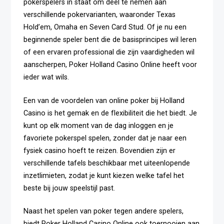
pokerspelers in staat om deel te nemen aan
verschillende pokervarianten, waaronder Texas
Hold’em, Omaha en Seven Card Stud. Of je nu een
beginnende speler bent die de basisprincipes wil leren
of een ervaren professional die zijn vaardigheden wil
aanscherpen, Poker Holland Casino Online heeft voor
ieder wat wils.
Een van de voordelen van online poker bij Holland
Casino is het gemak en de flexibiliteit die het biedt. Je
kunt op elk moment van de dag inloggen en je
favoriete pokerspel spelen, zonder dat je naar een
fysiek casino hoeft te reizen. Bovendien zijn er
verschillende tafels beschikbaar met uiteenlopende
inzetlimieten, zodat je kunt kiezen welke tafel het
beste bij jouw speelstijl past.
Naast het spelen van poker tegen andere spelers,
biedt Poker Holland Casino Online ook toernooien aan