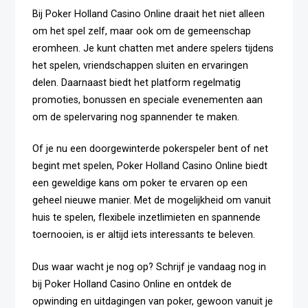
Bij Poker Holland Casino Online draait het niet alleen
om het spel zelf, maar ook om de gemeenschap
eromheen. Je kunt chatten met andere spelers tijdens
het spelen, vriendschappen sluiten en ervaringen
delen. Daarnaast biedt het platform regelmatig
promoties, bonussen en speciale evenementen aan
om de spelervaring nog spannender te maken.
Of je nu een doorgewinterde pokerspeler bent of net
begint met spelen, Poker Holland Casino Online biedt
een geweldige kans om poker te ervaren op een
geheel nieuwe manier. Met de mogelijkheid om vanuit
huis te spelen, flexibele inzetlimieten en spannende
toernooien, is er altijd iets interessants te beleven.
Dus waar wacht je nog op? Schrijf je vandaag nog in
bij Poker Holland Casino Online en ontdek de
opwinding en uitdagingen van poker, gewoon vanuit je