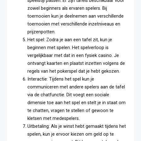
speelstijl passen. Er zijn tafels beschikbaar voor
zowel beginners als ervaren spelers. Bij
toernooien kun je deelnemen aan verschillende
toernooien met verschillende inzetniveaus en
prijzenpotten.
Het spel: Zodra je aan een tafel zit, kun je
beginnen met spelen. Het spelverloop is
vergelijkbaar met dat in een fysiek casino. Je
ontvangt kaarten en plaatst inzetten volgens de
regels van het pokerspel dat je hebt gekozen.
Interactie: Tijdens het spel kun je
communiceren met andere spelers aan de tafel
via de chatfunctie. Dit voegt een sociale
dimensie toe aan het spel en stelt je in staat om
te chatten, vragen te stellen of gewoon te
kletsen met medespelers.
Uitbetaling: Als je winst hebt gemaakt tijdens het
spelen, kun je ervoor kiezen om geld op te