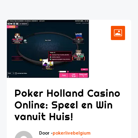
Poker Holland Casino
Online: Speel en Win
vanuit Huis!
Door -
pokerlivebelgium