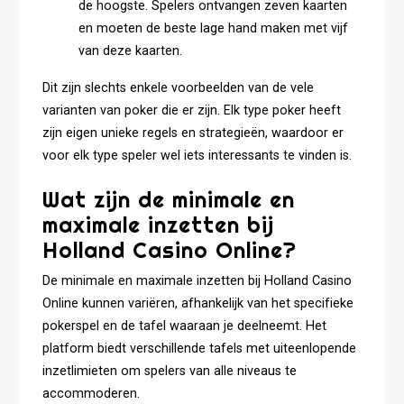
de hoogste. Spelers ontvangen zeven kaarten
en moeten de beste lage hand maken met vijf
van deze kaarten.
Dit zijn slechts enkele voorbeelden van de vele
varianten van poker die er zijn. Elk type poker heeft
zijn eigen unieke regels en strategieën, waardoor er
voor elk type speler wel iets interessants te vinden is.
Wat zijn de minimale en
maximale inzetten bij
Holland Casino Online?
De minimale en maximale inzetten bij Holland Casino
Online kunnen variëren, afhankelijk van het specifieke
pokerspel en de tafel waaraan je deelneemt. Het
platform biedt verschillende tafels met uiteenlopende
inzetlimieten om spelers van alle niveaus te
accommoderen.