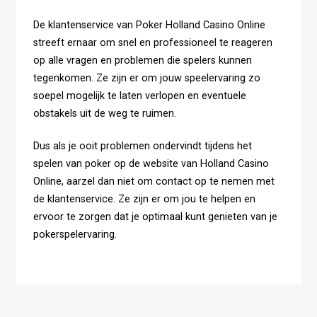
De klantenservice van Poker Holland Casino Online
streeft ernaar om snel en professioneel te reageren
op alle vragen en problemen die spelers kunnen
tegenkomen. Ze zijn er om jouw speelervaring zo
soepel mogelijk te laten verlopen en eventuele
obstakels uit de weg te ruimen.
Dus als je ooit problemen ondervindt tijdens het
spelen van poker op de website van Holland Casino
Online, aarzel dan niet om contact op te nemen met
de klantenservice. Ze zijn er om jou te helpen en
ervoor te zorgen dat je optimaal kunt genieten van je
pokerspelervaring.