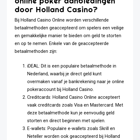
online poker aanbiedingen
door Holland Casino?
Bij Holland Casino Online worden verschillende
betaalmethoden geaccepteerd om spelers een veilige
en gemakkelijke manier te bieden om geld te storten
en op te nemen. Enkele van de geaccepteerde
betaalmethoden zijn:
iDEAL: Dit is een populaire betaalmethode in
Nederland, waarbij je direct geld kunt
overmaken vanaf je bankrekening naar je online
pokeraccount bij Holland Casino.
Creditcards: Holland Casino Online accepteert
vaak creditcards zoals Visa en Mastercard. Met
deze betaalmethode kun je eenvoudig geld
storten en direct beginnen met spelen.
E-wallets: Populaire e-wallets zoals Skrill en
Neteller worden ook geaccepteerd bij Holland