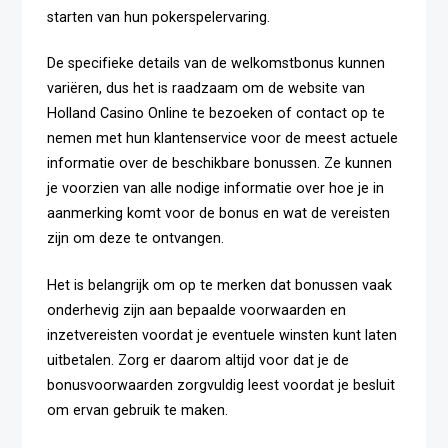
starten van hun pokerspelervaring.
De specifieke details van de welkomstbonus kunnen
variëren, dus het is raadzaam om de website van
Holland Casino Online te bezoeken of contact op te
nemen met hun klantenservice voor de meest actuele
informatie over de beschikbare bonussen. Ze kunnen
je voorzien van alle nodige informatie over hoe je in
aanmerking komt voor de bonus en wat de vereisten
zijn om deze te ontvangen.
Het is belangrijk om op te merken dat bonussen vaak
onderhevig zijn aan bepaalde voorwaarden en
inzetvereisten voordat je eventuele winsten kunt laten
uitbetalen. Zorg er daarom altijd voor dat je de
bonusvoorwaarden zorgvuldig leest voordat je besluit
om ervan gebruik te maken.