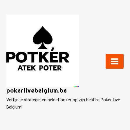
Ga
naar
de
inhoud
pokerlivebelgium.be
Verfijn je strategie en beleef poker op zijn best bij Poker Live
Belgium!