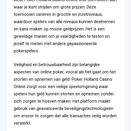
waar je kunt strijden om grote prijzen. Deze
toernooien variëren in grootte en inzetniveaus,
waardoor spelers van alle niveaus kunnen deelnemen
en kans maken op mooie geldprijzen. Het is een
geweldige manier om je vaardigheden te testen en
jezelf te meten met andere gepassioneerde
pokerspelers.
Veiligheid en betrouwbaarheid zijn belangrijke
aspecten van online poker, vooral als het gaat om het
storten en opnemen van geld. Poker Holland Casino
Online zorgt voor een veilige speelomgeving waar
spelers hun geld kunnen storten en opnemen zonder
zich zorgen te hoeven maken. Het platform maakt
gebruik van geavanceerde beveiligingstechnologieën
om ervoor te zorgen dat alle transacties veilig worden
verwerkt.