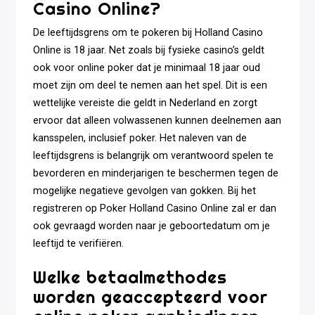
Casino Online?
De leeftijdsgrens om te pokeren bij Holland Casino
Online is 18 jaar. Net zoals bij fysieke casino’s geldt
ook voor online poker dat je minimaal 18 jaar oud
moet zijn om deel te nemen aan het spel. Dit is een
wettelijke vereiste die geldt in Nederland en zorgt
ervoor dat alleen volwassenen kunnen deelnemen aan
kansspelen, inclusief poker. Het naleven van de
leeftijdsgrens is belangrijk om verantwoord spelen te
bevorderen en minderjarigen te beschermen tegen de
mogelijke negatieve gevolgen van gokken. Bij het
registreren op Poker Holland Casino Online zal er dan
ook gevraagd worden naar je geboortedatum om je
leeftijd te verifiëren.
Welke betaalmethodes
worden geaccepteerd voor