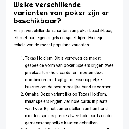
Welke verschillende
varianten van poker zijn er
beschikbaar?
Er zijn verschillende varianten van poker beschikbaar,
elk met hun eigen regels en speelstijlen. Hier zijn
enkele van de meest populaire varianten:
Texas Hold’em: Dit is verreweg de meest
gespeelde vorm van poker. Spelers krijgen twee
privékaarten (hole cards) en moeten deze
combineren met vijf gemeenschappelijke
kaarten om de best mogelijke hand te vormen.
Omaha: Deze variant lijkt op Texas Hold’em,
maar spelers krijgen vier hole cards in plaats
van twee. Bij het samenstellen van hun hand
moeten spelers precies twee hole cards en drie
gemeenschappelijke kaarten gebruiken.