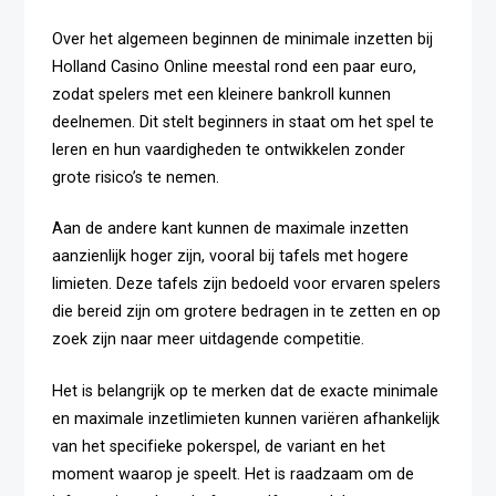
Over het algemeen beginnen de minimale inzetten bij
Holland Casino Online meestal rond een paar euro,
zodat spelers met een kleinere bankroll kunnen
deelnemen. Dit stelt beginners in staat om het spel te
leren en hun vaardigheden te ontwikkelen zonder
grote risico’s te nemen.
Aan de andere kant kunnen de maximale inzetten
aanzienlijk hoger zijn, vooral bij tafels met hogere
limieten. Deze tafels zijn bedoeld voor ervaren spelers
die bereid zijn om grotere bedragen in te zetten en op
zoek zijn naar meer uitdagende competitie.
Het is belangrijk op te merken dat de exacte minimale
en maximale inzetlimieten kunnen variëren afhankelijk
van het specifieke pokerspel, de variant en het
moment waarop je speelt. Het is raadzaam om de