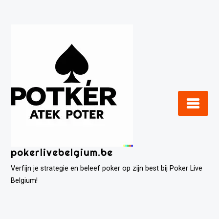
Ga
naar
de
inhoud
pokerlivebelgium.be
Verfijn je strategie en beleef poker op zijn best bij Poker Live
Belgium!