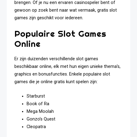
brengen. Of je nu een ervaren casinospeler bent of
gewoon op zoek bent naar wat vermaak, gratis slot
games zijn geschikt voor iedereen.
Populaire Slot Games
Online
Er zijn duizenden verschillende slot games
beschikbaar online, elk met hun eigen unieke thema’s,
graphics en bonusfuncties. Enkele populaire slot
games die je online gratis kunt spelen zijn:
Starburst
Book of Ra
Mega Moolah
Gonzo’s Quest
Cleopatra