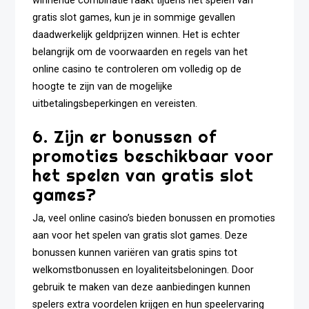
winnende combinatie raakt tijdens het spelen van
gratis slot games, kun je in sommige gevallen
daadwerkelijk geldprijzen winnen. Het is echter
belangrijk om de voorwaarden en regels van het
online casino te controleren om volledig op de
hoogte te zijn van de mogelijke
uitbetalingsbeperkingen en vereisten.
6. Zijn er bonussen of
promoties beschikbaar voor
het spelen van gratis slot
games?
Ja, veel online casino’s bieden bonussen en promoties
aan voor het spelen van gratis slot games. Deze
bonussen kunnen variëren van gratis spins tot
welkomstbonussen en loyaliteitsbeloningen. Door
gebruik te maken van deze aanbiedingen kunnen
spelers extra voordelen krijgen en hun speelervaring