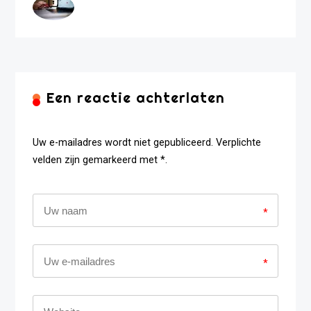
Een reactie achterlaten
Uw e-mailadres wordt niet gepubliceerd. Verplichte
velden zijn gemarkeerd met *.
*
*