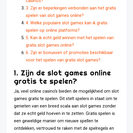
casino’s?
3. Zijn er beperkingen verbonden aan het gratis
spelen van slot games online?
4. Welke populaire slot games kan ik gratis
spelen op online platforms?
5. Kan ik echt geld winnen met het spelen van
gratis slot games online?
6. Zijn er bonussen of promoties beschikbaar
voor het spelen van gratis slot games?
1. Zijn de slot games online
gratis te spelen?
Ja, veel online casino’s bieden de mogelijkheid om slot
games gratis te spelen. Dit stelt spelers in staat om te
genieten van een breed scala aan slot games zonder
dat ze echt geld hoeven in te zetten. Gratis spelen is
een geweldige manier om nieuwe spellen te
ontdekken, vertrouwd te raken met de spelregels en