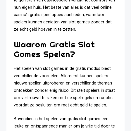
te genieten van casinospellen vanuit het comfort van
hun eigen huis. Het beste van alles is dat veel online
casino’s gratis speelopties aanbieden, waardoor
spelers kunnen genieten van slot games zonder dat
ze echt geld hoeven in te zetten.
Waarom Gratis Slot
Games Spelen?
Het spelen van slot games in de gratis modus biedt
verschillende voordelen. Allereerst kunnen spelers
nieuwe spellen uitproberen en verschillende thema’s
ontdekken zonder enig risico. Dit stelt spelers in staat
om vertrouwd te raken met de spelregels en functies
voordat ze besluiten om met echt geld te spelen.
Bovendien is het spelen van gratis slot games een
leuke en ontspannende manier om je vrije tijd door te