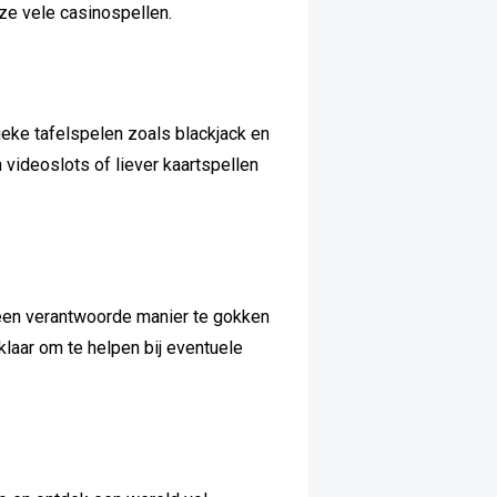
ze vele casinospellen.
ieke tafelspelen zoals blackjack en
 videoslots of liever kaartspellen
een verantwoorde manier te gokken
klaar om te helpen bij eventuele