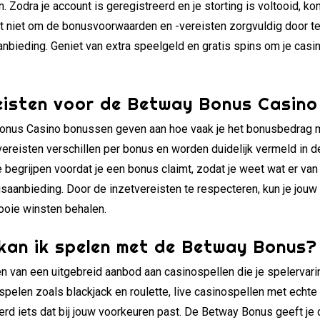
n. Zodra je account is geregistreerd en je storting is voltooid, k
niet om de bonusvoorwaarden en -vereisten zorgvuldig door te 
aanbieding. Geniet van extra speelgeld en gratis spins om je cas
reisten voor de Betway Bonus Casin
onus Casino bonussen geven aan hoe vaak je het bonusbedrag m
 vereisten verschillen per bonus en worden duidelijk vermeld in
 begrijpen voordat je een bonus claimt, zodat je weet wat er van
usaanbieding. Door de inzetvereisten te respecteren, kun je jou
ooie winsten behalen.
 kan ik spelen met de Betway Bonus?
 van een uitgebreid aanbod aan casinospellen die je spelervaring
lspelen zoals blackjack en roulette, live casinospellen met ech
eerd iets dat bij jouw voorkeuren past. De Betway Bonus geeft je