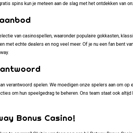
 gratis spins kun je meteen aan de slag met het ontdekken van on
laanbod
selectie van casinospellen, waaronder populaire gokkasten, klass
en met echte dealers en nog veel meer. Of je nu een fan bent van
tway.
erantwoord
 aan verantwoord spelen. We moedigen onze spelers aan om op 
ncties om hun speelgedrag te beheren. Ons team staat ook altijd 
way Bonus Casino!