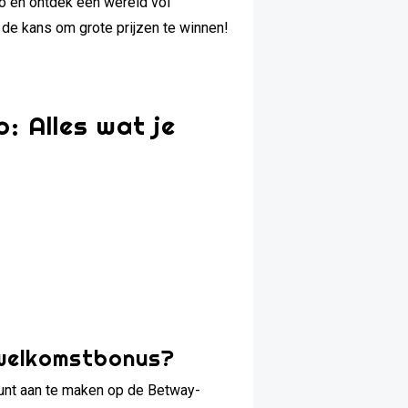
no en ontdek een wereld vol
 de kans om grote prijzen te winnen!
: Alles wat je
 welkomstbonus?
unt aan te maken op de Betway-