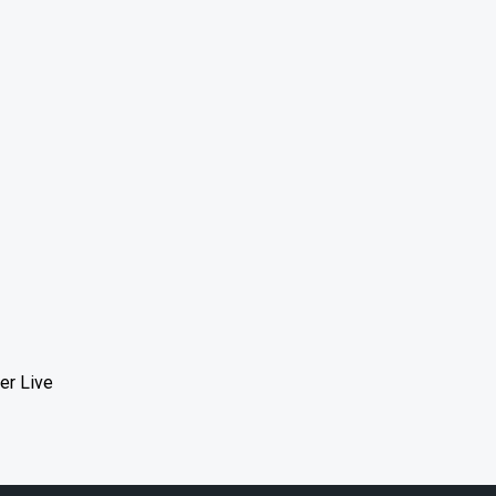
ker Live