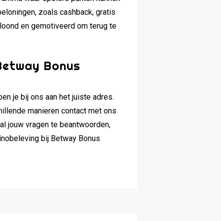
eloningen, zoals cashback, gratis
eloond en gemotiveerd om terug te
 Betway Bonus
n je bij ons aan het juiste adres.
chillende manieren contact met ons
 al jouw vragen te beantwoorden,
sinobeleving bij Betway Bonus