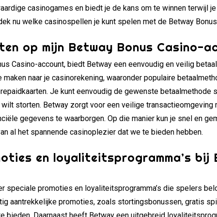
ardige casinogames en biedt je de kans om te winnen terwijl je
dek nu welke casinospellen je kunt spelen met de Betway Bonus 
rten op mijn Betway Bonus Casino-a
us Casino-account, biedt Betway een eenvoudig en veilig betaal
e maken naar je casinorekening, waaronder populaire betaalmeth
 prepaidkaarten. Je kunt eenvoudig de gewenste betaalmethode s
e wilt storten. Betway zorgt voor een veilige transactieomgevin
nanciële gegevens te waarborgen. Op die manier kun je snel en ge
an al het spannende casinoplezier dat we te bieden hebben.
moties en loyaliteitsprogramma’s bi
er speciale promoties en loyaliteitsprogramma’s die spelers belo
ig aantrekkelijke promoties, zoals stortingsbonussen, gratis sp
te bieden. Daarnaast heeft Betway een uitgebreid loyaliteitspr