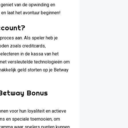
 geniet van de opwinding en
en laat het avontuur beginnen!
ccount?
proces aan. Als speler heb je
oden zoals creditcards,
electeren in de kassa van het
g met versleutelde technologieën om
makkelijk geld storten op je Betway
j Betway Bonus
nen voor hun loyaliteit en actieve
ins en speciale toernooien, om
ogramma waar spelers punten kunnen