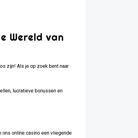
e Wereld van
 zijn! Als je op zoek bent naar
ellen, lucratieve bonussen en
n ons online casino een vliegende