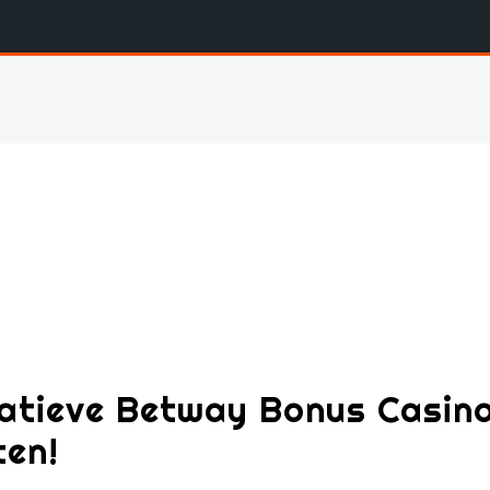
atieve Betway Bonus Casino
ten!