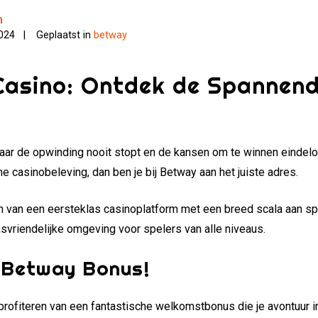
m
2024
Geplaatst in
betway
asino: Ontdek de Spannend
ar de opwinding nooit stopt en de kansen om te winnen eindeloos
 casinobeleving, dan ben je bij Betway aan het juiste adres.
en van een eersteklas casinoplatform met een breed scala aan sp
ksvriendelijke omgeving voor spelers van alle niveaus.
 Betway Bonus!
 profiteren van een fantastische welkomstbonus die je avontuur i