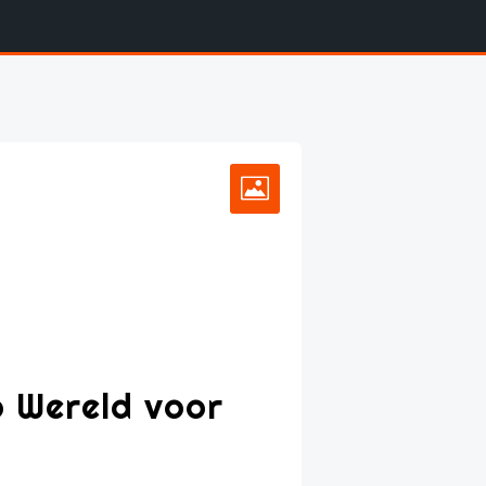
 Wereld voor