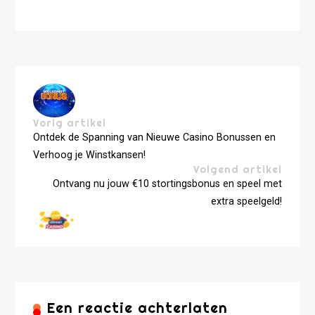
Vorig artikel
Ontdek de Spanning van Nieuwe Casino Bonussen en
Verhoog je Winstkansen!
Volgend artikel
Ontvang nu jouw €10 stortingsbonus en speel met
extra speelgeld!
Een reactie achterlaten