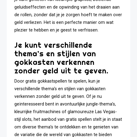
geluidseffecten en de opwinding van het draaien aan
de rollen, zonder dat je je zorgen hoeft te maken over
geld verliezen. Het is een perfecte manier om wat
plezier te hebben en je geest te verfrissen.
Je kunt verschillende
thema’s en stijlen van
gokkasten verkennen
zonder geld uit te geven.
Door gratis gokkastspellen te spelen, kun je
verschillende thema’s en stijlen van gokkasten
verkennen zonder geld uit te geven. Of je nu
geïnteresseerd bent in avontuurlijke jungle-thema’s,
kleurrijke fruitmachines of glamoureuze Las Vegas-
stijl slots, het aanbod van gratis spellen stelt je in staat
om diverse thema’s te ontdekken en te genieten van
de variatie die de wereld van gokkasten te bieden