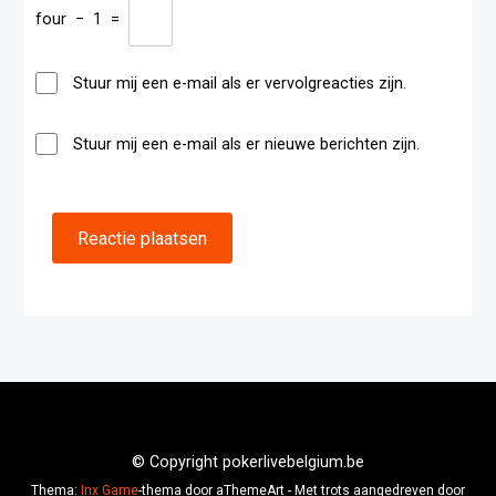
four
−
1
=
Stuur mij een e-mail als er vervolgreacties zijn.
Stuur mij een e-mail als er nieuwe berichten zijn.
Reactie plaatsen
© Copyright pokerlivebelgium.be
Thema:
Inx Game
-thema door aThemeArt - Met trots aangedreven door