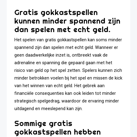
Gratis gokkastspellen
kunnen minder spannend zijn
dan spelen met echt geld.
Het spelen van gratis gokkastspellen kan soms minder
spannend zijn dan spelen met echt geld. Wanneer er
geen daadwerkelijke inzet is, ontbreekt vaak de
adrenaline en spanning die gepaard gaan met het
risico van geld op het spel zetten. Spelers kunnen zich
minder betrokken voelen bij het spel en missen de kick
van het winnen van echt geld. Het gebrek aan
financiële consequenties kan ook leiden tot minder
strategisch spelgedrag, waardoor de ervaring minder
uitdagend en meeslepend kan zijn.
Sommige gratis
gokkastspellen hebben