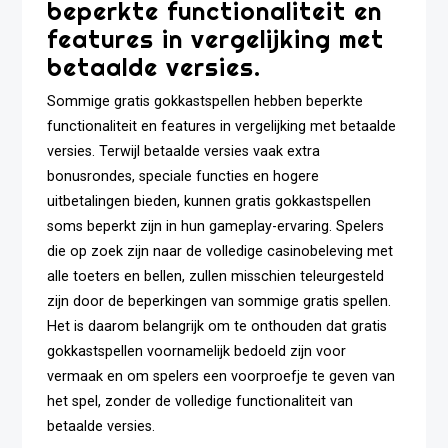
beperkte functionaliteit en
features in vergelijking met
betaalde versies.
Sommige gratis gokkastspellen hebben beperkte
functionaliteit en features in vergelijking met betaalde
versies. Terwijl betaalde versies vaak extra
bonusrondes, speciale functies en hogere
uitbetalingen bieden, kunnen gratis gokkastspellen
soms beperkt zijn in hun gameplay-ervaring. Spelers
die op zoek zijn naar de volledige casinobeleving met
alle toeters en bellen, zullen misschien teleurgesteld
zijn door de beperkingen van sommige gratis spellen.
Het is daarom belangrijk om te onthouden dat gratis
gokkastspellen voornamelijk bedoeld zijn voor
vermaak en om spelers een voorproefje te geven van
het spel, zonder de volledige functionaliteit van
betaalde versies.