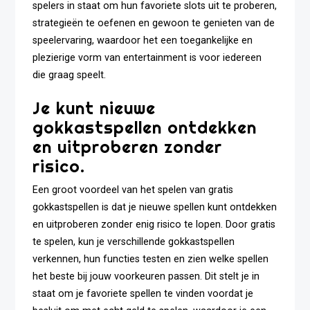
spelers in staat om hun favoriete slots uit te proberen,
strategieën te oefenen en gewoon te genieten van de
speelervaring, waardoor het een toegankelijke en
plezierige vorm van entertainment is voor iedereen
die graag speelt.
Je kunt nieuwe
gokkastspellen ontdekken
en uitproberen zonder
risico.
Een groot voordeel van het spelen van gratis
gokkastspellen is dat je nieuwe spellen kunt ontdekken
en uitproberen zonder enig risico te lopen. Door gratis
te spelen, kun je verschillende gokkastspellen
verkennen, hun functies testen en zien welke spellen
het beste bij jouw voorkeuren passen. Dit stelt je in
staat om je favoriete spellen te vinden voordat je