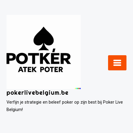
Ga
naar
de
inhoud
pokerlivebelgium.be
Verfijn je strategie en beleef poker op zijn best bij Poker Live
Belgium!