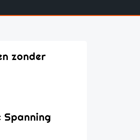
en zonder
e Spanning