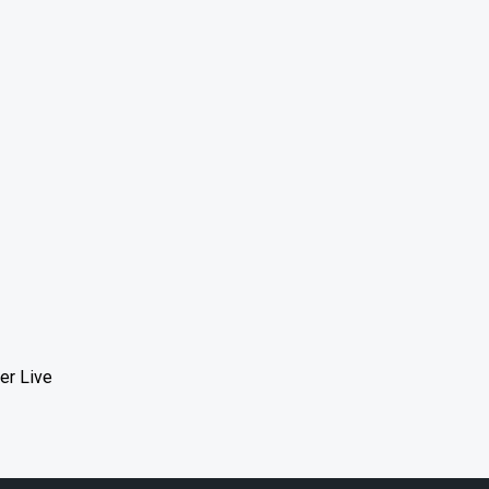
ker Live