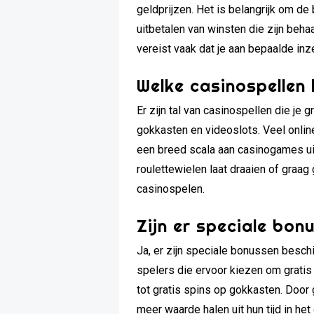
geldprijzen. Het is belangrijk om d
uitbetalen van winsten die zijn beh
vereist vaak dat je aan bepaalde inz
Welke casinospellen 
Er zijn tal van casinospellen die je 
gokkasten en videoslots. Veel onlin
een breed scala aan casinogames uit 
roulettewielen laat draaien of graag
casinospelen.
Zijn er speciale bo
Ja, er zijn speciale bonussen besch
spelers die ervoor kiezen om grati
tot gratis spins op gokkasten. Doo
meer waarde halen uit hun tijd in h