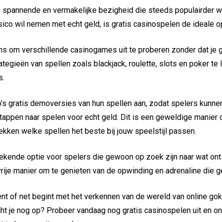
n spannende en vermakelijke bezigheid die steeds populairder w
sico wil nemen met echt geld, is gratis casinospelen de ideale o
ans om verschillende casinogames uit te proberen zonder dat je ge
ategieën van spellen zoals blackjack, roulette, slots en poker te
s.
o’s gratis demoversies van hun spellen aan, zodat spelers kunn
tappen naar spelen voor echt geld. Dit is een geweldige manier
ekken welke spellen het beste bij jouw speelstijl passen.
tekende optie voor spelers die gewoon op zoek zijn naar wat ont
covrije manier om te genieten van de opwinding en adrenaline di
ent of net begint met het verkennen van de wereld van online gok
ht je nog op? Probeer vandaag nog gratis casinospelen uit en o