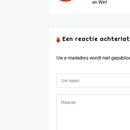
en Win!
Een reactie achterla
Uw e-mailadres wordt niet gepublice