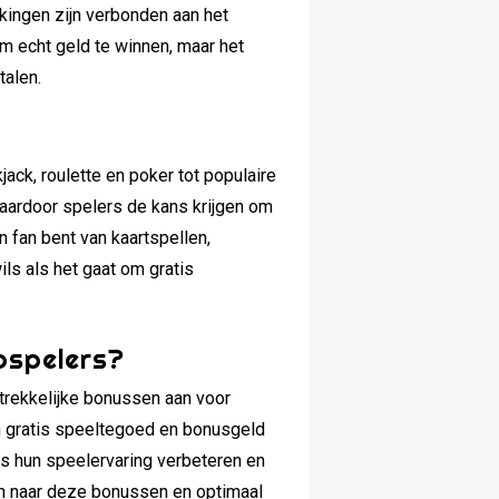
kingen zijn verbonden aan het
om echt geld te winnen, maar het
talen.
jack, roulette en poker tot populaire
waardoor spelers de kans krijgen om
n fan bent van kaartspellen,
ils als het gaat om gratis
ospelers?
ntrekkelijke bonussen aan voor
n gratis speeltegoed en bonusgeld
rs hun speelervaring verbeteren en
aan naar deze bonussen en optimaal