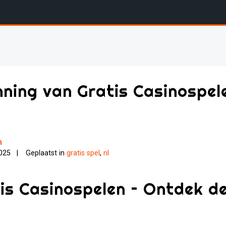
ning van Gratis Casinospel
m
2025
Geplaatst in
gratis spel
,
nl
tis Casinospelen – Ontdek d