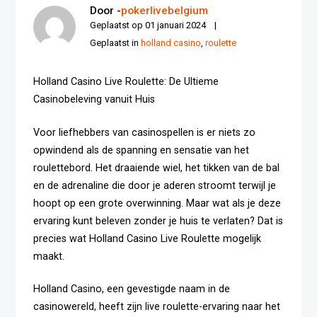
Door -
pokerlivebelgium
Geplaatst op
01 januari 2024
Geplaatst in
holland casino
,
roulette
Holland Casino Live Roulette: De Ultieme
Casinobeleving vanuit Huis
Voor liefhebbers van casinospellen is er niets zo
opwindend als de spanning en sensatie van het
roulettebord. Het draaiende wiel, het tikken van de bal
en de adrenaline die door je aderen stroomt terwijl je
hoopt op een grote overwinning. Maar wat als je deze
ervaring kunt beleven zonder je huis te verlaten? Dat is
precies wat Holland Casino Live Roulette mogelijk
maakt.
Holland Casino, een gevestigde naam in de
casinowereld, heeft zijn live roulette-ervaring naar het