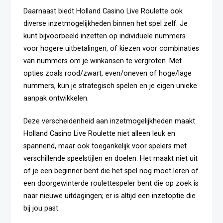
Daarnaast biedt Holland Casino Live Roulette ook
diverse inzetmogelijkheden binnen het spel zelf. Je
kunt bijvoorbeeld inzetten op individuele nummers
voor hogere uitbetalingen, of kiezen voor combinaties
van nummers om je winkansen te vergroten. Met
opties zoals rood/zwart, even/oneven of hoge/lage
nummers, kun je strategisch spelen en je eigen unieke
aanpak ontwikkelen.
Deze verscheidenheid aan inzetmogelijkheden maakt
Holland Casino Live Roulette niet alleen leuk en
spannend, maar ook toegankelijk voor spelers met
verschillende speelstijlen en doelen. Het maakt niet uit
of je een beginner bent die het spel nog moet leren of
een doorgewinterde roulettespeler bent die op zoek is
naar nieuwe uitdagingen; er is altijd een inzetoptie die
bij jou past.