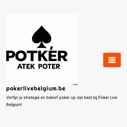
Ga
naar
de
inhoud
pokerlivebelgium.be
Verfijn je strategie en beleef poker op zijn best bij Poker Live
Belgium!