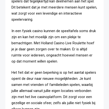
spelers dat tegelijkertijd kan deelnemen aan het spel.
Dit betekent dat je met meerdere mensen kunt spelen,
wat zorgt voor een levendige en interactieve
speelervaring.
In een fysiek casino kunnen de speeltafels soms druk
zijn en kan het moeilijk zijn om een plekje te
bemachtigen. Met Holland Casino Live Roulette hoef
je je daar geen zorgen over te maken. Er is altijd
ruimte voor iedereen, ongeacht hoeveel mensen er
op dat moment willen spelen.
Het feit dat er geen beperking is op het aantal spelers
opent de deur naar nieuwe mogelijkheden. Je kunt
samen met vrienden of familieleden spelen, waarbij
jullie allemaal vanuit jullie eigen locaties verbonden
zijn met het live casinoplatform. Dit zorgt voor een
gezellige en sociale sfeer, zelfs als jullie niet fysiek bij