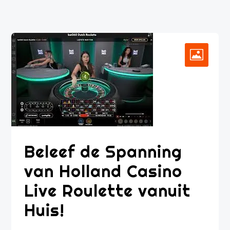
Beleef de Spanning
van Holland Casino
Live Roulette vanuit
Huis!