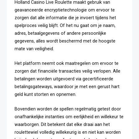
Holland Casino Live Roulette maakt gebruik van
geavanceerde encryptietechnologie om ervoor te
zorgen dat alle informatie die je invoert tijdens het
spelproces veilig blijft. Of het nu gaat om je naam,
adres, betaalgegevens of andere persoonlijke
gegevens, alles wordt beschermd met de hoogste
mate van veiligheid.
Het platform neemt ook maatregelen om ervoor te
zorgen dat financiële transacties veilig verlopen. Alle
betalingen worden uitgevoerd via gecertificeerde
betalingsgateways, waardoor je met een gerust hart
geld kunt storten en opnemen.
Bovendien worden de spellen regelmatig getest door
onafhankelijke instanties om eerlijkheid en willekeur te
waarborgen. Dit betekent dat elke draai aan het
roulettewiel volledig willekeurig is en niet kan worden