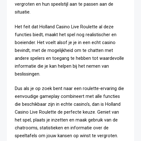
vergroten en hun speelstijl aan te passen aan de
situatie.
Het feit dat Holland Casino Live Roulette al deze
functies biedt, maakt het spel nog realistischer en
boeiender. Het voelt alsof je je in een echt casino
bevindt, met de mogelijkheid om te chatten met
andere spelers en toegang te hebben tot waardevolle
informatie die je kan helpen bij het nemen van
beslissingen.
Dus als je op zoek bent naar een roulette-ervaring die
eenvoudige gameplay combineert met alle functies
die beschikbaar zijn in echte casino’s, dan is Holland
Casino Live Roulette de perfecte keuze. Geniet van
het spel, plaats je inzetten en maak gebruik van de
chatrooms, statistieken en informatie over de
speeltafels om jouw kansen op winst te vergroten.