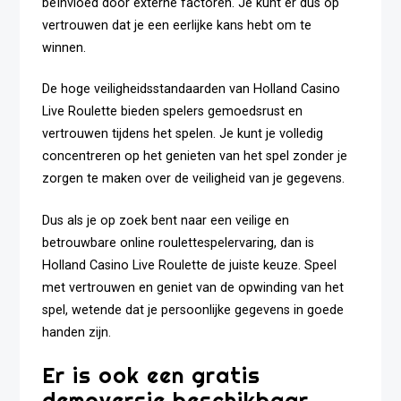
beïnvloed door externe factoren. Je kunt er dus op
vertrouwen dat je een eerlijke kans hebt om te
winnen.
De hoge veiligheidsstandaarden van Holland Casino
Live Roulette bieden spelers gemoedsrust en
vertrouwen tijdens het spelen. Je kunt je volledig
concentreren op het genieten van het spel zonder je
zorgen te maken over de veiligheid van je gegevens.
Dus als je op zoek bent naar een veilige en
betrouwbare online roulettespelervaring, dan is
Holland Casino Live Roulette de juiste keuze. Speel
met vertrouwen en geniet van de opwinding van het
spel, wetende dat je persoonlijke gegevens in goede
handen zijn.
Er is ook een gratis
demoversie beschikbaar