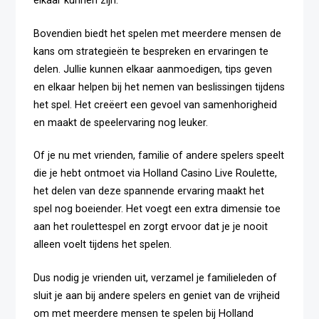
elkaar kunnen zijn.
Bovendien biedt het spelen met meerdere mensen de
kans om strategieën te bespreken en ervaringen te
delen. Jullie kunnen elkaar aanmoedigen, tips geven
en elkaar helpen bij het nemen van beslissingen tijdens
het spel. Het creëert een gevoel van samenhorigheid
en maakt de speelervaring nog leuker.
Of je nu met vrienden, familie of andere spelers speelt
die je hebt ontmoet via Holland Casino Live Roulette,
het delen van deze spannende ervaring maakt het
spel nog boeiender. Het voegt een extra dimensie toe
aan het roulettespel en zorgt ervoor dat je je nooit
alleen voelt tijdens het spelen.
Dus nodig je vrienden uit, verzamel je familieleden of
sluit je aan bij andere spelers en geniet van de vrijheid
om met meerdere mensen te spelen bij Holland