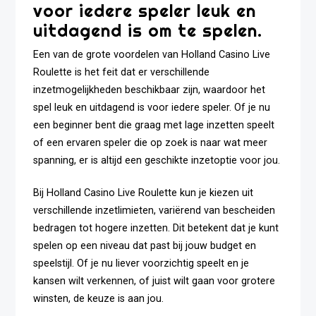
voor iedere speler leuk en
uitdagend is om te spelen.
Een van de grote voordelen van Holland Casino Live
Roulette is het feit dat er verschillende
inzetmogelijkheden beschikbaar zijn, waardoor het
spel leuk en uitdagend is voor iedere speler. Of je nu
een beginner bent die graag met lage inzetten speelt
of een ervaren speler die op zoek is naar wat meer
spanning, er is altijd een geschikte inzetoptie voor jou.
Bij Holland Casino Live Roulette kun je kiezen uit
verschillende inzetlimieten, variërend van bescheiden
bedragen tot hogere inzetten. Dit betekent dat je kunt
spelen op een niveau dat past bij jouw budget en
speelstijl. Of je nu liever voorzichtig speelt en je
kansen wilt verkennen, of juist wilt gaan voor grotere
winsten, de keuze is aan jou.