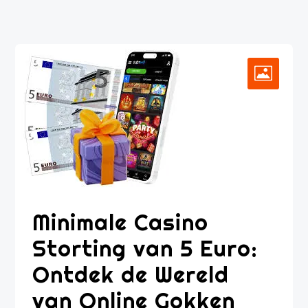
Minimale Casino
Storting van 5 Euro:
Ontdek de Wereld
van Online Gokken