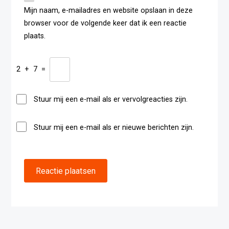
Mijn naam, e-mailadres en website opslaan in deze
browser voor de volgende keer dat ik een reactie
plaats.
2
+
7
=
Stuur mij een e-mail als er vervolgreacties zijn.
Stuur mij een e-mail als er nieuwe berichten zijn.
Reactie plaatsen