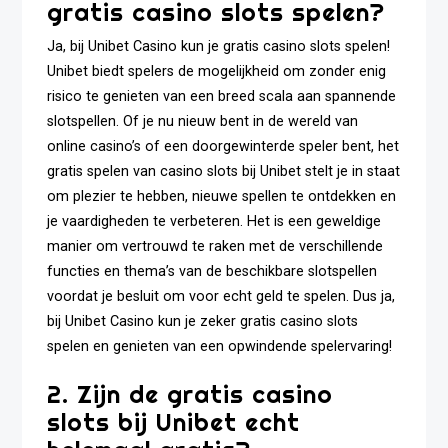
gratis casino slots spelen?
Ja, bij Unibet Casino kun je gratis casino slots spelen!
Unibet biedt spelers de mogelijkheid om zonder enig
risico te genieten van een breed scala aan spannende
slotspellen. Of je nu nieuw bent in de wereld van
online casino’s of een doorgewinterde speler bent, het
gratis spelen van casino slots bij Unibet stelt je in staat
om plezier te hebben, nieuwe spellen te ontdekken en
je vaardigheden te verbeteren. Het is een geweldige
manier om vertrouwd te raken met de verschillende
functies en thema’s van de beschikbare slotspellen
voordat je besluit om voor echt geld te spelen. Dus ja,
bij Unibet Casino kun je zeker gratis casino slots
spelen en genieten van een opwindende spelervaring!
2. Zijn de gratis casino
slots bij Unibet echt