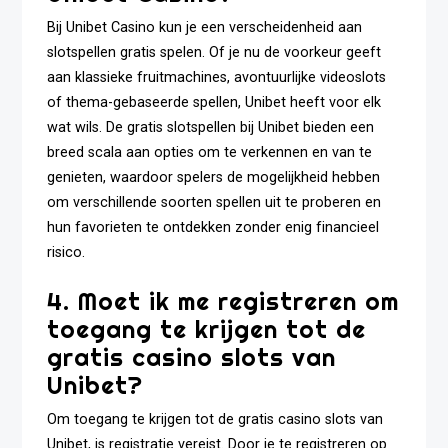
Bij Unibet Casino kun je een verscheidenheid aan
slotspellen gratis spelen. Of je nu de voorkeur geeft
aan klassieke fruitmachines, avontuurlijke videoslots
of thema-gebaseerde spellen, Unibet heeft voor elk
wat wils. De gratis slotspellen bij Unibet bieden een
breed scala aan opties om te verkennen en van te
genieten, waardoor spelers de mogelijkheid hebben
om verschillende soorten spellen uit te proberen en
hun favorieten te ontdekken zonder enig financieel
risico.
4. Moet ik me registreren om
toegang te krijgen tot de
gratis casino slots van
Unibet?
Om toegang te krijgen tot de gratis casino slots van
Unibet, is registratie vereist. Door je te registreren op