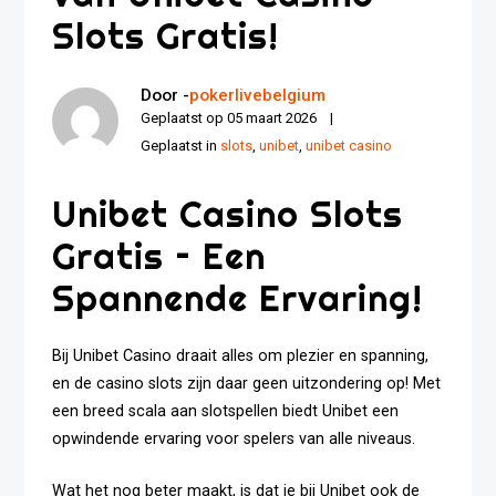
Slots Gratis!
Door -
pokerlivebelgium
Geplaatst op
05 maart 2026
Geplaatst in
slots
,
unibet
,
unibet casino
Unibet Casino Slots
Gratis – Een
Spannende Ervaring!
Bij Unibet Casino draait alles om plezier en spanning,
en de casino slots zijn daar geen uitzondering op! Met
een breed scala aan slotspellen biedt Unibet een
opwindende ervaring voor spelers van alle niveaus.
Wat het nog beter maakt, is dat je bij Unibet ook de