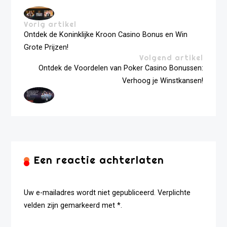
Vorig artikel
Ontdek de Koninklijke Kroon Casino Bonus en Win
Grote Prijzen!
Volgend artikel
Ontdek de Voordelen van Poker Casino Bonussen:
Verhoog je Winstkansen!
Een reactie achterlaten
Uw e-mailadres wordt niet gepubliceerd. Verplichte
velden zijn gemarkeerd met *.