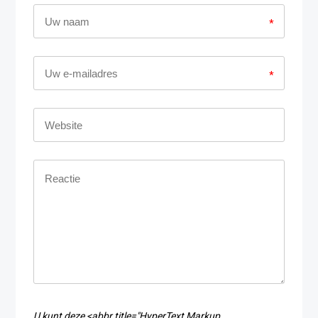
*
*
U kunt deze <abbr title="HyperText Markup