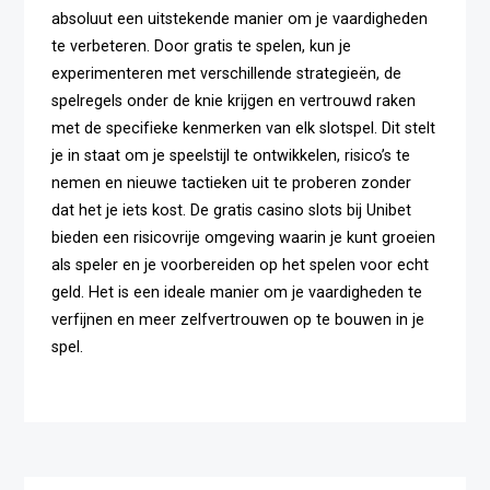
absoluut een uitstekende manier om je vaardigheden
te verbeteren. Door gratis te spelen, kun je
experimenteren met verschillende strategieën, de
spelregels onder de knie krijgen en vertrouwd raken
met de specifieke kenmerken van elk slotspel. Dit stelt
je in staat om je speelstijl te ontwikkelen, risico’s te
nemen en nieuwe tactieken uit te proberen zonder
dat het je iets kost. De gratis casino slots bij Unibet
bieden een risicovrije omgeving waarin je kunt groeien
als speler en je voorbereiden op het spelen voor echt
geld. Het is een ideale manier om je vaardigheden te
verfijnen en meer zelfvertrouwen op te bouwen in je
spel.