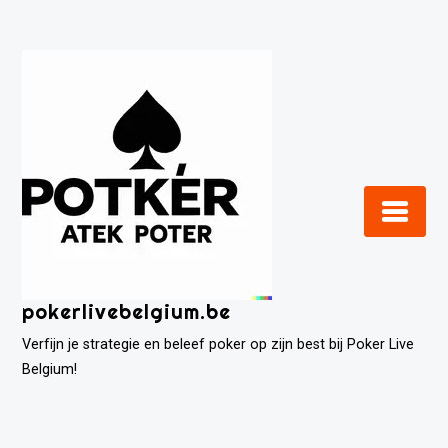
Ga
naar
de
inhoud
pokerlivebelgium.be
Verfijn je strategie en beleef poker op zijn best bij Poker Live
Belgium!