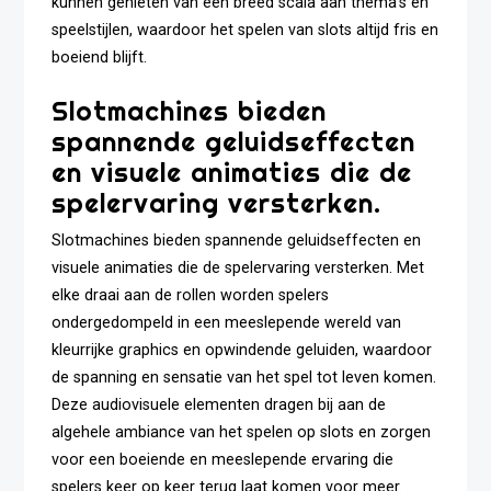
kunnen genieten van een breed scala aan thema’s en
speelstijlen, waardoor het spelen van slots altijd fris en
boeiend blijft.
Slotmachines bieden
spannende geluidseffecten
en visuele animaties die de
spelervaring versterken.
Slotmachines bieden spannende geluidseffecten en
visuele animaties die de spelervaring versterken. Met
elke draai aan de rollen worden spelers
ondergedompeld in een meeslepende wereld van
kleurrijke graphics en opwindende geluiden, waardoor
de spanning en sensatie van het spel tot leven komen.
Deze audiovisuele elementen dragen bij aan de
algehele ambiance van het spelen op slots en zorgen
voor een boeiende en meeslepende ervaring die
spelers keer op keer terug laat komen voor meer.