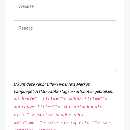
U kunt deze <abbr title="HyperText Markup
Language">HTML</abbr> tags en attributen gebruiken:
<a href="" title=""> <abbr title="">
<acronym title=""> <b> <blockquote
cite=""> <cite> <code> <del
datetime=""> <em> <i> <q cite=""> <s>