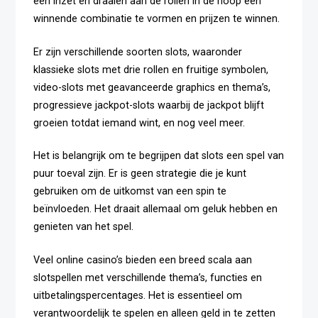
een inzet en draaien aan de rollen in de hoop een
winnende combinatie te vormen en prijzen te winnen.
Er zijn verschillende soorten slots, waaronder
klassieke slots met drie rollen en fruitige symbolen,
video-slots met geavanceerde graphics en thema’s,
progressieve jackpot-slots waarbij de jackpot blijft
groeien totdat iemand wint, en nog veel meer.
Het is belangrijk om te begrijpen dat slots een spel van
puur toeval zijn. Er is geen strategie die je kunt
gebruiken om de uitkomst van een spin te
beïnvloeden. Het draait allemaal om geluk hebben en
genieten van het spel.
Veel online casino’s bieden een breed scala aan
slotspellen met verschillende thema’s, functies en
uitbetalingspercentages. Het is essentieel om
verantwoordelijk te spelen en alleen geld in te zetten