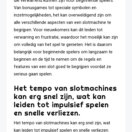
die verwarrend kunnen zijn voor beginnende spelers.
Van bonusgames tot speciale symbolen en
inzetmogelijkheden, het kan overweldigend zijn om
alle verschillende aspecten van een slotmachine te
begrijpen. Voor nieuwkomers kan dit leiden tot
verwarring en frustratie, waardoor het moeilijk kan zijn
om volledig van het spel te genieten. Het is daarom
belangrijk voor beginnende spelers om langzaam te
beginnen en de tijd te nemen om de regels en
features van een slot goed te begrijpen voordat ze
serieus gaan spelen.
Het tempo van slotmachines
kan erg snel zijn, wat kan
leiden tot impulsief spelen
en snelle verliezen.
Het tempo van slotmachines kan erg snel zijn, wat
kan leiden tot impulsief spelen en snelle verliezen.