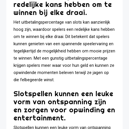
redelijke kans hebben om te
winnen bij elke draai.
Het uitbetalingspercentage van slots kan aanzienlijk
hoog zijn, waardoor spelers een redelijke kans hebben
om te winnen bij elke draai. Dit betekent dat spelers
kunnen genieten van een spannende speelervaring en
tegelijkertijd de mogelijkheid hebben om mooie prijzen
te winnen. Met een gunstig uitbetalingspercentage
krijgen spelers meer waar voor hun geld en kunnen ze
opwindende momenten beleven terwijl ze jagen op
die felbegeerde winst.
Slotspellen kunnen een leuke
vorm van ontspanning zijn
en zorgen voor opwinding en
entertainment.
Slotspellen kunnen een leuke vorm van ontspanning