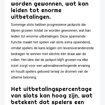
worden gewonnen, wat kan
leiden tot enorme
uitbetalingen.
Sommige slots hebben progressieve jackpots die
blijven groeien totdat ze worden gewonnen, wat kan
leiden tot enorme uitbetalingen. Deze spannende
functie maakt het spelen van slots extra opwindend,
omdat spelers de kans krijgen om levensveranderende
bedragen te winnen met slechts één draai aan de
rollen. Het idee dat de jackpot blijft groeien na elke
inzet zorgt voor een adrenalineverhogende ervaring
en houdt spelers geboeid terwijl ze dromen van de
ultieme beloning.
Het uitbetalingspercentage
van slots kan hoog zijn, wat
betekent dat spelers een