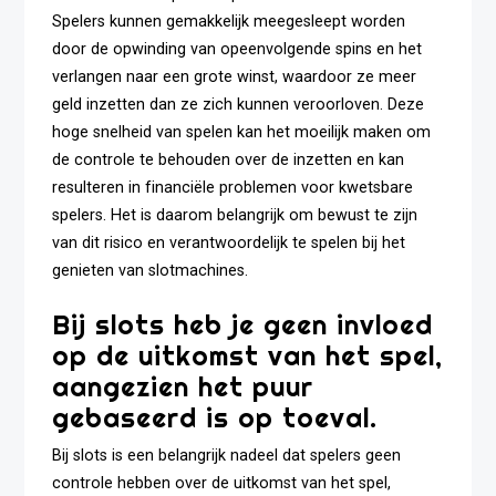
Spelers kunnen gemakkelijk meegesleept worden
door de opwinding van opeenvolgende spins en het
verlangen naar een grote winst, waardoor ze meer
geld inzetten dan ze zich kunnen veroorloven. Deze
hoge snelheid van spelen kan het moeilijk maken om
de controle te behouden over de inzetten en kan
resulteren in financiële problemen voor kwetsbare
spelers. Het is daarom belangrijk om bewust te zijn
van dit risico en verantwoordelijk te spelen bij het
genieten van slotmachines.
Bij slots heb je geen invloed
op de uitkomst van het spel,
aangezien het puur
gebaseerd is op toeval.
Bij slots is een belangrijk nadeel dat spelers geen
controle hebben over de uitkomst van het spel,