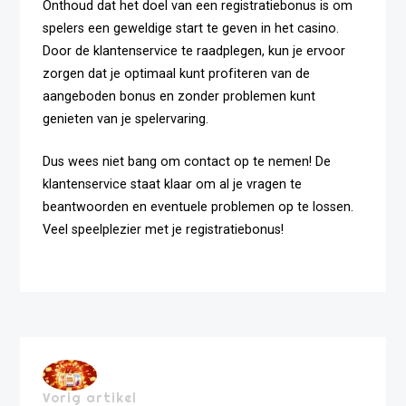
Onthoud dat het doel van een registratiebonus is om
spelers een geweldige start te geven in het casino.
Door de klantenservice te raadplegen, kun je ervoor
zorgen dat je optimaal kunt profiteren van de
aangeboden bonus en zonder problemen kunt
genieten van je spelervaring.
Dus wees niet bang om contact op te nemen! De
klantenservice staat klaar om al je vragen te
beantwoorden en eventuele problemen op te lossen.
Veel speelplezier met je registratiebonus!
Vorig artikel