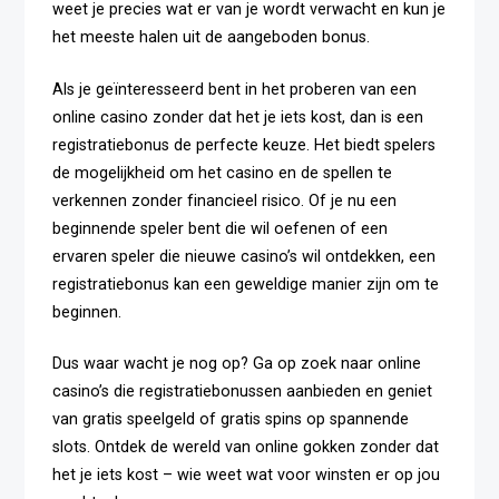
weet je precies wat er van je wordt verwacht en kun je
het meeste halen uit de aangeboden bonus.
Als je geïnteresseerd bent in het proberen van een
online casino zonder dat het je iets kost, dan is een
registratiebonus de perfecte keuze. Het biedt spelers
de mogelijkheid om het casino en de spellen te
verkennen zonder financieel risico. Of je nu een
beginnende speler bent die wil oefenen of een
ervaren speler die nieuwe casino’s wil ontdekken, een
registratiebonus kan een geweldige manier zijn om te
beginnen.
Dus waar wacht je nog op? Ga op zoek naar online
casino’s die registratiebonussen aanbieden en geniet
van gratis speelgeld of gratis spins op spannende
slots. Ontdek de wereld van online gokken zonder dat
het je iets kost – wie weet wat voor winsten er op jou