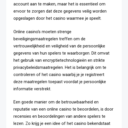
account aan te maken, maar het is essentieel om
ervoor te zorgen dat deze gegevens veilig worden
opgeslagen door het casino waarmee je speelt.
Online casino’s moeten strenge
beveiligingsmaatregelen treffen om de
vertrouwelijkheid en veiligheid van de persoonlijke
gegevens van hun spelers te waarborgen. Dit omvat
het gebruik van encryptietechnologieën en strikte
privacybeleidsmaatregelen. Het is belangrijk om te
controleren of het casino waarbij je je registreert
deze maatregelen toepast voordat je persoonlijke
informatie verstrekt.
Een goede manier om de betrouwbaarheid en
reputatie van een online casino te beoordelen, is door
recensies en beoordelingen van andere spelers te
lezen. Zo krijg je een idee of het casino bekendstaat