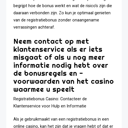
begrijpt hoe de bonus werkt en wat de risico’s zijn die
daaraan verbonden zijn. Zo kun je optimaal genieten
van de registratiebonus zonder onaangename
verrassingen achteraf.
Neem contact op met
klantenservice als er iets
misgaat of als u nog meer
informatie nodig hebt over
de bonusregels en -
voorwaarden van het casino
waarmee u speelt
Registratiebonus Casino: Contacteer de
Klantenservice voor Hulp en Informatie
Als je gebruikmaakt van een registratiebonus in een
online casino, kan het zijn dat je vragen hebt of dat er