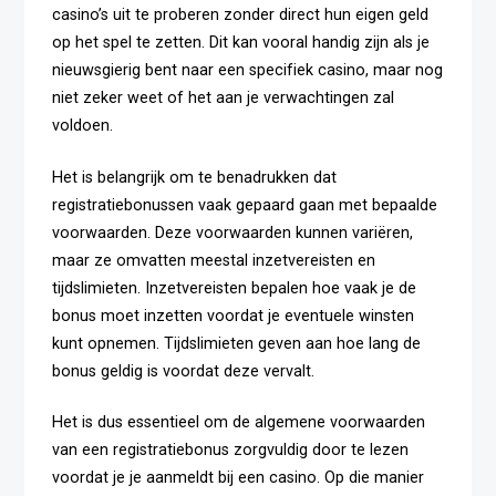
casino’s uit te proberen zonder direct hun eigen geld
op het spel te zetten. Dit kan vooral handig zijn als je
nieuwsgierig bent naar een specifiek casino, maar nog
niet zeker weet of het aan je verwachtingen zal
voldoen.
Het is belangrijk om te benadrukken dat
registratiebonussen vaak gepaard gaan met bepaalde
voorwaarden. Deze voorwaarden kunnen variëren,
maar ze omvatten meestal inzetvereisten en
tijdslimieten. Inzetvereisten bepalen hoe vaak je de
bonus moet inzetten voordat je eventuele winsten
kunt opnemen. Tijdslimieten geven aan hoe lang de
bonus geldig is voordat deze vervalt.
Het is dus essentieel om de algemene voorwaarden
van een registratiebonus zorgvuldig door te lezen
voordat je je aanmeldt bij een casino. Op die manier