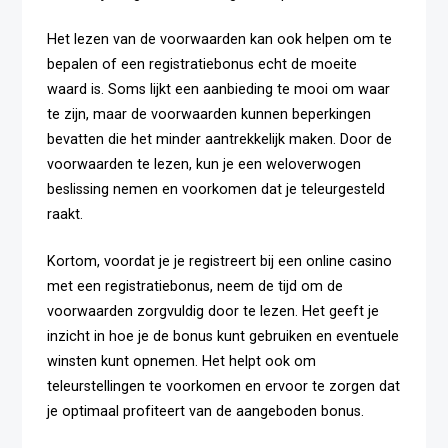
Het lezen van de voorwaarden kan ook helpen om te
bepalen of een registratiebonus echt de moeite
waard is. Soms lijkt een aanbieding te mooi om waar
te zijn, maar de voorwaarden kunnen beperkingen
bevatten die het minder aantrekkelijk maken. Door de
voorwaarden te lezen, kun je een weloverwogen
beslissing nemen en voorkomen dat je teleurgesteld
raakt.
Kortom, voordat je je registreert bij een online casino
met een registratiebonus, neem de tijd om de
voorwaarden zorgvuldig door te lezen. Het geeft je
inzicht in hoe je de bonus kunt gebruiken en eventuele
winsten kunt opnemen. Het helpt ook om
teleurstellingen te voorkomen en ervoor te zorgen dat
je optimaal profiteert van de aangeboden bonus.