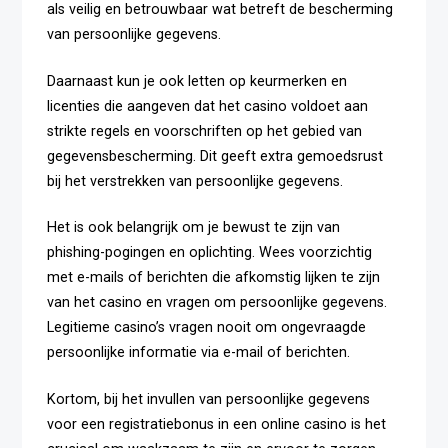
als veilig en betrouwbaar wat betreft de bescherming
van persoonlijke gegevens.
Daarnaast kun je ook letten op keurmerken en
licenties die aangeven dat het casino voldoet aan
strikte regels en voorschriften op het gebied van
gegevensbescherming. Dit geeft extra gemoedsrust
bij het verstrekken van persoonlijke gegevens.
Het is ook belangrijk om je bewust te zijn van
phishing-pogingen en oplichting. Wees voorzichtig
met e-mails of berichten die afkomstig lijken te zijn
van het casino en vragen om persoonlijke gegevens.
Legitieme casino’s vragen nooit om ongevraagde
persoonlijke informatie via e-mail of berichten.
Kortom, bij het invullen van persoonlijke gegevens
voor een registratiebonus in een online casino is het