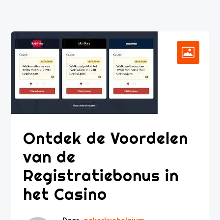
Ontdek de Voordelen
van de
Registratiebonus in
het Casino