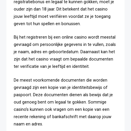
registratiebonus en legaal te kunnen gokken, moet je
ouder zijn dan 18 jaar. Dit betekent dat het casino
jouw leeftijd moet verifiëren voordat ze je toegang
geven tot hun spellen en bonussen.
Bij het registreren bij een online casino wordt meestal
gevraagd om persoonlijke gegevens in te vullen, zoals
je naam, adres en geboortedatum. Daarnaast kan het
zijn dat het casino vraagt om bepaalde documenten
ter verificatie van je leeftijd en identiteit.
De meest voorkomende documenten die worden
gevraagd zijn een kopie van je identiteitsbewijs of
paspoort. Deze documenten dienen als bewijs dat je
oud genoeg bent om legaal te gokken. Sommige
casino’s kunnen ook vragen om een kopie van een
recente rekening of bankafschrift met daarop jouw
naam en adres.