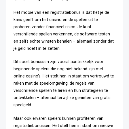
Het mooie van een registratiebonus is dat het je de
kans geeft om het casino en de spellen uit te
proberen zonder financieel risico. Je kunt
verschillende spellen verkennen, de software testen
en zelfs echte winsten behalen – allemaal zonder dat
je geld hoeft in te zetten.
Dit soort bonussen zijn vooral aantrekkelijk voor
beginnende spelers die nog niet bekend zijn met
online casino’s. Het stelt hen in staat om vertrouwd te
raken met de speelomgeving, de regels van
verschillende spellen te leren en hun strategieën te
ontwikkelen – allemaal terwijl ze genieten van gratis
speelgeld.
Maar ook ervaren spelers kunnen profiteren van
registratiebonussen. Het stelt hen in staat om nieuwe