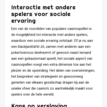
Interactie met andere
spelers voor sociale
ervaring
Een van de voordelen van populaire casinospellen is
de mogelijkheid tot interactie met andere spelers,
waardoor een sociale ervaring ontstaat. Of je nu aan
een blackjacktafel zit, samen met anderen aan een
pokertoernooi deelneemt of gewoon naast iemand
aan een gokautomaat speelt, het sociale aspect van
casinospellen voegt een extra dimensie toe aan het
plezier en de opwinding. Het delen van overwinningen,
het bespreken van strategieën en gewoonweg
genieten van elkaars gezelschap dragen bij aan de
unieke sfeer die casino’s zo aantrekkelijk maakt voor
spelers over de hele wereld.
Kans op verslaving