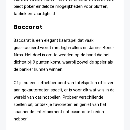
biedt poker eindeloze mogelijkheden voor bluffen,
tactiek en vaardigheid.
Baccarat
Baccarat is een elegant kaartspel dat vaak
geassocieerd wordt met high-rollers en James Bond-
films. Het doel is om te wedden op de hand die het
dichtst bij 9 punten komt, waarbij zowel de speler als
de bankier kunnen winnen.
Of je nu een liefhebber bent van tafelspellen of liever
aan gokautomaten speelt, er is voor elk wat wils in de
wereld van casinospellen. Probeer verschillende
spellen uit, ontdek je favorieten en geniet van het
spannende entertainment dat casino’s te bieden
hebben!