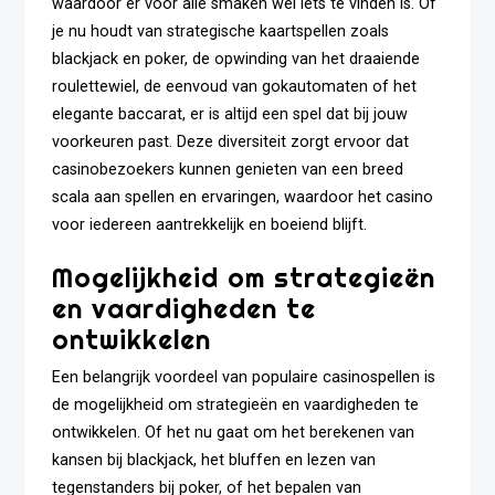
waardoor er voor alle smaken wel iets te vinden is. Of
je nu houdt van strategische kaartspellen zoals
blackjack en poker, de opwinding van het draaiende
roulettewiel, de eenvoud van gokautomaten of het
elegante baccarat, er is altijd een spel dat bij jouw
voorkeuren past. Deze diversiteit zorgt ervoor dat
casinobezoekers kunnen genieten van een breed
scala aan spellen en ervaringen, waardoor het casino
voor iedereen aantrekkelijk en boeiend blijft.
Mogelijkheid om strategieën
en vaardigheden te
ontwikkelen
Een belangrijk voordeel van populaire casinospellen is
de mogelijkheid om strategieën en vaardigheden te
ontwikkelen. Of het nu gaat om het berekenen van
kansen bij blackjack, het bluffen en lezen van
tegenstanders bij poker, of het bepalen van