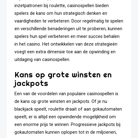
inzetpatronen bij roulette, casinospellen bieden
spelers de kans om hun strategisch denken en
vaardigheden te verbeteren. Door regelmatig te spelen
en verschillende benaderingen uit te proberen, kunnen
spelers hun spel verbeteren en meer succes behalen
in het casino. Het ontwikkelen van deze strategieën
voegt een extra dimensie toe aan de opwinding en
uitdaging van casinospellen.
Kans op grote winsten en
jackpots
Een van de voordelen van populaire casinospellen is
de kans op grote winsten en jackpots. Of je nu
blackjack speelt, roulette draait of aan gokautomaten
speelt, er is altijd een opwindende mogelijkheid om
een enorme prijs te winnen. Progressieve jackpots bij
gokautomaten kunnen oplopen tot in de miljoenen,