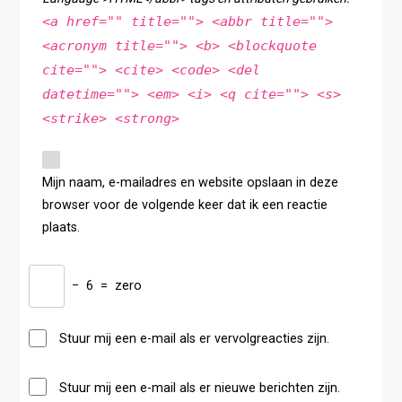
<a href="" title=""> <abbr title="">
<acronym title=""> <b> <blockquote
cite=""> <cite> <code> <del
datetime=""> <em> <i> <q cite=""> <s>
<strike> <strong>
Mijn naam, e-mailadres en website opslaan in deze
browser voor de volgende keer dat ik een reactie
plaats.
−
6
=
zero
Stuur mij een e-mail als er vervolgreacties zijn.
Stuur mij een e-mail als er nieuwe berichten zijn.