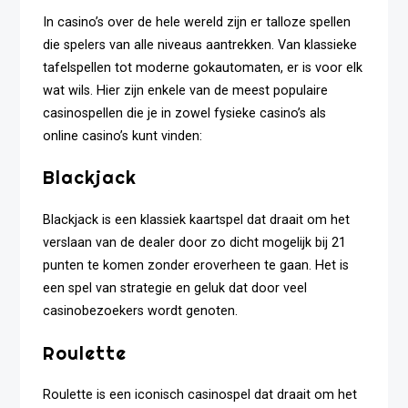
In casino’s over de hele wereld zijn er talloze spellen
die spelers van alle niveaus aantrekken. Van klassieke
tafelspellen tot moderne gokautomaten, er is voor elk
wat wils. Hier zijn enkele van de meest populaire
casinospellen die je in zowel fysieke casino’s als
online casino’s kunt vinden:
Blackjack
Blackjack is een klassiek kaartspel dat draait om het
verslaan van de dealer door zo dicht mogelijk bij 21
punten te komen zonder eroverheen te gaan. Het is
een spel van strategie en geluk dat door veel
casinobezoekers wordt genoten.
Roulette
Roulette is een iconisch casinospel dat draait om het