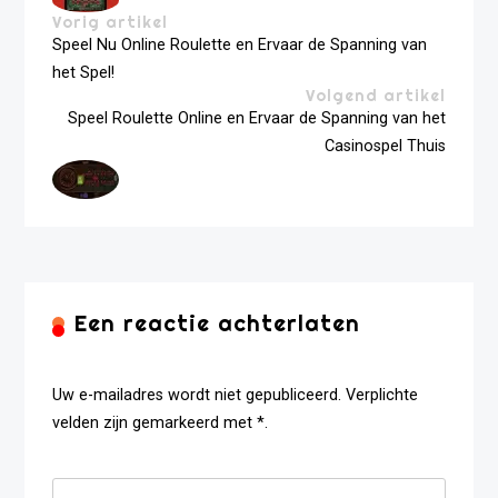
Vorig artikel
Speel Nu Online Roulette en Ervaar de Spanning van
het Spel!
Volgend artikel
Speel Roulette Online en Ervaar de Spanning van het
Casinospel Thuis
Een reactie achterlaten
Uw e-mailadres wordt niet gepubliceerd. Verplichte
velden zijn gemarkeerd met *.