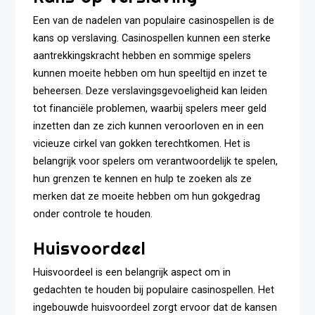
Een van de nadelen van populaire casinospellen is de
kans op verslaving. Casinospellen kunnen een sterke
aantrekkingskracht hebben en sommige spelers
kunnen moeite hebben om hun speeltijd en inzet te
beheersen. Deze verslavingsgevoeligheid kan leiden
tot financiële problemen, waarbij spelers meer geld
inzetten dan ze zich kunnen veroorloven en in een
vicieuze cirkel van gokken terechtkomen. Het is
belangrijk voor spelers om verantwoordelijk te spelen,
hun grenzen te kennen en hulp te zoeken als ze
merken dat ze moeite hebben om hun gokgedrag
onder controle te houden.
Huisvoordeel
Huisvoordeel is een belangrijk aspect om in
gedachten te houden bij populaire casinospellen. Het
ingebouwde huisvoordeel zorgt ervoor dat de kansen