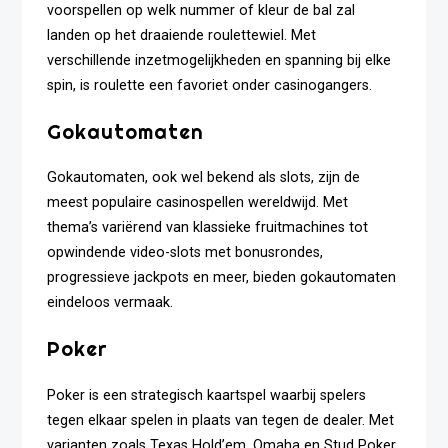
voorspellen op welk nummer of kleur de bal zal
landen op het draaiende roulettewiel. Met
verschillende inzetmogelijkheden en spanning bij elke
spin, is roulette een favoriet onder casinogangers.
Gokautomaten
Gokautomaten, ook wel bekend als slots, zijn de
meest populaire casinospellen wereldwijd. Met
thema’s variërend van klassieke fruitmachines tot
opwindende video-slots met bonusrondes,
progressieve jackpots en meer, bieden gokautomaten
eindeloos vermaak.
Poker
Poker is een strategisch kaartspel waarbij spelers
tegen elkaar spelen in plaats van tegen de dealer. Met
varianten zoals Texas Hold’em, Omaha en Stud Poker