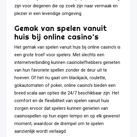
zijn voor diegenen die op zoek zijn naar vermaak en
plezier in een levendige omgeving.
Gemak van spelen vanuit
huis bij online casino’s
Het gemak van spelen vanuit huis bij online casino’s is
een grote troef voor spelers. Met slechts een
internetverbinding kunnen casinoliefhebbers genieten
van hun favoriete spellen zonder de deur uit te
hoeven. Of het nu gaat om blackjack, roulette,
gokautomaten of poker, online casino’s bieden een
breed scala aan opties die 24/7 beschikbaar zijn. Het
comfort en de flexibiliteit van spelen vanuit huis
zorgen ervoor dat spelers kunnen genieten van
casinospellen op hun eigen tempo en op elk gewenst
moment, waardoor de drempel om te spelen
aanzienlijk wordt verlaagd.