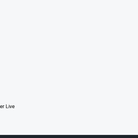
ker Live