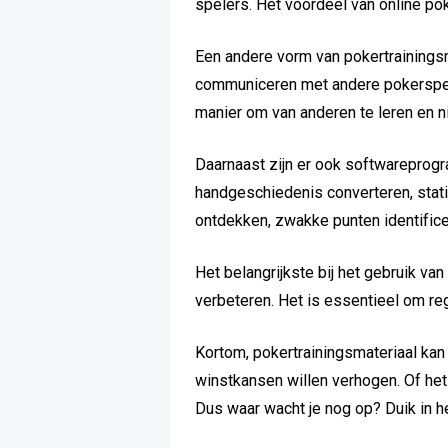
spelers. Het voordeel van online pok
Een andere vorm van pokertrainings
communiceren met andere pokerspeler
manier om van anderen te leren en n
Daarnaast zijn er ook softwareprog
handgeschiedenis converteren, stati
ontdekken, zwakke punten identificer
Het belangrijkste bij het gebruik van
verbeteren. Het is essentieel om reg
Kortom, pokertrainingsmateriaal kan
winstkansen willen verhogen. Of het 
Dus waar wacht je nog op? Duik in h