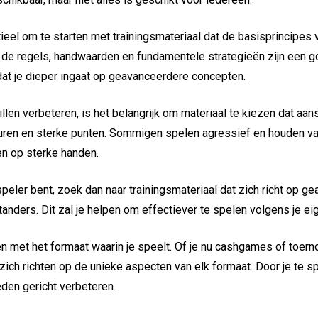
eel om te starten met trainingsmateriaal dat de basisprincipes v
op de regels, handwaarden en fundamentele strategieën zijn een 
dat je dieper ingaat op geavanceerdere concepten.
len verbeteren, is het belangrijk om materiaal te kiezen dat aanslu
uren en sterke punten. Sommigen spelen agressief en houden van
en op sterke handen.
peler bent, zoek dan naar trainingsmateriaal dat zich richt op g
anders. Dit zal je helpen om effectiever te spelen volgens je eige
 met het formaat waarin je speelt. Of je nu cashgames of toernoo
zich richten op de unieke aspecten van elk formaat. Door je te sp
eden gericht verbeteren.