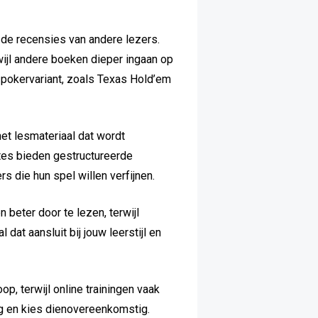
n de recensies van andere lezers.
ijl andere boeken dieper ingaan op
 pokervariant, zoals Texas Hold’em
het lesmateriaal dat wordt
tes bieden gestructureerde
s die hun spel willen verfijnen.
beter door te lezen, terwijl
dat aansluit bij jouw leerstijl en
, terwijl online trainingen vaak
ng en kies dienovereenkomstig.