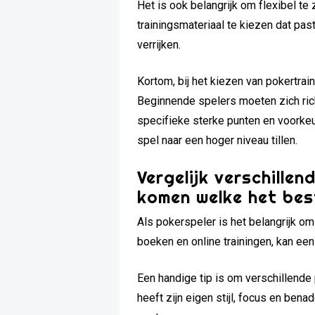
Het is ook belangrijk om flexibel te
trainingsmateriaal te kiezen dat pas
verrijken.
Kortom, bij het kiezen van pokertrain
Beginnende spelers moeten zich rich
specifieke sterke punten en voorkeur
spel naar een hoger niveau tillen.
Vergelijk verschille
komen welke het best
Als pokerspeler is het belangrijk om
boeken en online trainingen, kan een
Een handige tip is om verschillende 
heeft zijn eigen stijl, focus en ben