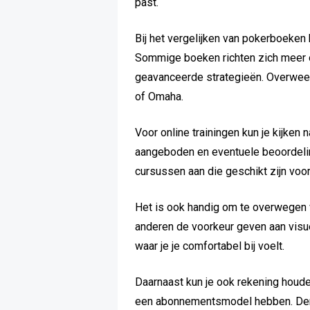
past.
Bij het vergelijken van pokerboeken
Sommige boeken richten zich meer o
geavanceerde strategieën. Overweeg 
of Omaha.
Voor online trainingen kun je kijken 
aangeboden en eventuele beoordelin
cursussen aan die geschikt zijn voor
Het is ook handig om te overwegen w
anderen de voorkeur geven aan visuel
waar je je comfortabel bij voelt.
Daarnaast kun je ook rekening houde
een abonnementsmodel hebben. Denk 