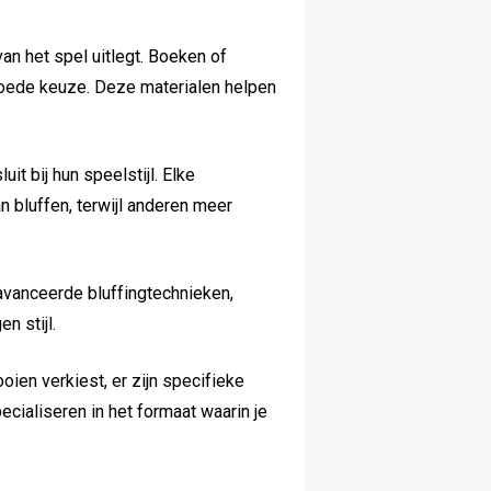
an het spel uitlegt. Boeken of
goede keuze. Deze materialen helpen
it bij hun speelstijl. Elke
 bluffen, terwijl anderen meer
eavanceerde bluffingtechnieken,
n stijl.
ien verkiest, er zijn specifieke
ecialiseren in het formaat waarin je