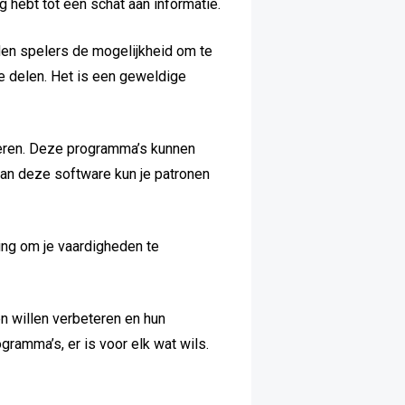
g hebt tot een schat aan informatie.
den spelers de mogelijkheid om te
e delen. Het is een geweldige
seren. Deze programma’s kunnen
van deze software kun je patronen
ding om je vaardigheden te
n willen verbeteren en hun
gramma’s, er is voor elk wat wils.