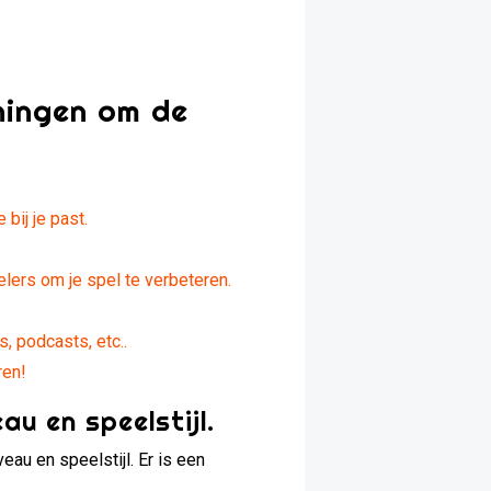
iningen om de
bij je past.
lers om je spel te verbeteren.
, podcasts, etc..
ren!
au en speelstijl.
veau en speelstijl. Er is een