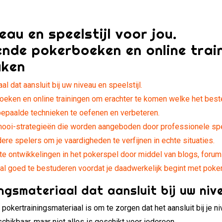
eau en speelstijl voor jou.
llende pokerboeken en online tra
aken
l dat aansluit bij uw niveau en speelstijl.
oeken en online trainingen om erachter te komen welke het beste 
bepaalde technieken te oefenen en verbeteren.
nooi-strategieën die worden aangeboden door professionele spe
dere spelers om je vaardigheden te verfijnen in echte situaties.
ste ontwikkelingen in het pokerspel door middel van blogs, forums
aal goed te bestuderen voordat je daadwerkelijk begint met poke
ngsmateriaal dat aansluit bij uw nive
 pokertrainingsmateriaal is om te zorgen dat het aansluit bij je ni
chikbaar, maar niet alles is geschikt voor iedereen.